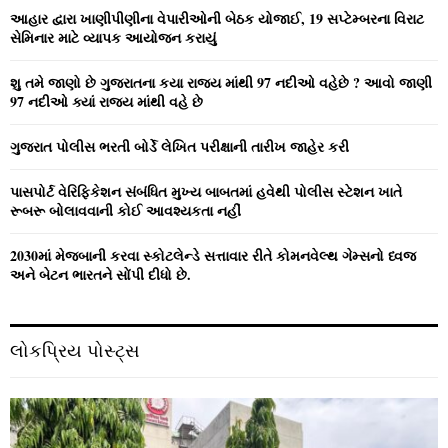
o
આહાર દ્વારા ખાણીપીણીના વેપારીઓની બેઠક યોજાઈ, 19 સપ્ટેમ્બરના વિરાટ
r
R
સેમિનાર માટે વ્યાપક આયોજન કરાયું
:
C
શુ તમે જાણો છે ગુજરાતના કયા રાજ્ય માંથી 97 નદીઓ વહેછે ? આવો જાણી
97 નદીઓ ક્યાં રાજ્ય માંથી વહે છે
H
ગુજરાત પોલીસ ભરતી બોર્ડે લેખિત પરીક્ષાની તારીખ જાહેર કરી
પાસપોર્ટ વેરિફિકેશન સંબંધિત મુખ્ય બાબતમાં હવેથી પોલીસ સ્ટેશન ખાતે
રૂબરૂ બોલાવવાની કોઈ આવશ્યકતા નહીં
2030માં મેજબાની કરવા સ્કોટલેન્ડે સત્તાવાર રીતે કોમનવેલ્થ ગેમ્સનો ધ્વજ
અને બેટન ભારતને સોંપી દીધો છે.
લોકપ્રિય પોસ્ટ્સ