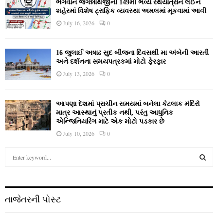
ભગવાન જગન્નાથજીની 149મી ભવ્ય રથયાત્રાને લઈને
શહેરમાં વિશેષ ટ્રાફિક વ્યવસ્થા અમલમાં મૂકવામાં આવી
July 16, 2026
0
16 જુલાઈ અષાઢ સુદ બીજના દિવસથી મા અંબેની આરતી
અને દર્શનના સમયપત્રકમાં મોટો ફેરફાર
July 13, 2026
0
આપણા દેશમાં પ્રાચીન સમયમાં બનેલા કેટલાક મંદિરો
માત્ર આસ્થાનું પ્રતીક નથી, પરંતુ આધુનિક
એન્જિનિયરિંગ માટે એક મોટો પડકાર છે
July 10, 2026
0
S
e
a
S
r
c
E
તાજેતરની પોસ્ટ
h
f
A