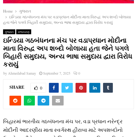
Home
ગુજરાત
ઇન્ડિયા ગઠબંધનના મંચ પર વડાપ્રધાન મોદીના માતા વિરુદ્ધ અપ શબ્દો બોલાયા
હતા જેને પગલે બિહારી સમુદાય, અન્ય ભાષા સમુદાય દ્વારા વિરોધ કરાયું
ગુજરાત
રાજકારણ
ઇન્ડિયા ગઠબંધનના મંચ પર વડાપ્રધાન મોદીના
માતા વિરુદ્ધ અપ શબ્દો બોલાયા હતા જેને પગલે
બિહારી સમુદાય, અન્ય ભાષા સમુદાય દ્વારા વિરોધ
કરાયું
by
Ahmedabad Samay
September 7, 2025
0
SHARE
0
બિહારમાં ભારતીય ગઠબંધનના મંચ પર, વડા પ્રધાન નરેન્દ્ર
મોદીની આદરણીય માતા સ્વર્ગસ્થ હીરાબા માટે અપશબ્દોનો