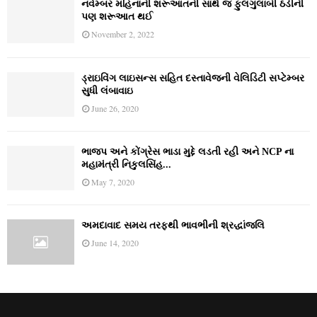
નવેમ્‍બર મહિનાની શરૂઆતની સાથે જ ફુલગુલાબી ઠંડીની
પણ શરૂઆત થઈ
November 2, 2022
ડ્રાઇવિંગ લાઇસન્સ સહિત દસ્તાવેજની વેલિડિટી સપ્ટેમ્બર
સુધી લંબાવાઇ
June 26, 2020
ભાજપ અને કોંગ્રેસ ભાડા મુદ્દે લડતી રહી અને NCP ના
મહામંત્રી નિકુલસિંહ...
May 7, 2020
અમદાવાદ સમય તરફથી ભાવભીની શ્રદ્ધાંજલિ
June 14, 2020