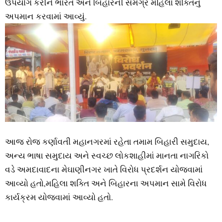
ઉપયોગ કરીને ભારત અને બિહારની સમગ્ર મહિલા શક્તિનું
અપમાન કરવામાં આવ્યું.
આજ રોજ કર્ણાવતી મહાનગરમાં રહેતા તમામ બિહારી સમુદાય,
અન્ય ભાષા સમુદાય અને સ્વચ્છ લોકશાહીમાં માનતા નાગરિકો
વડે અમદાવાદના મેઘાણીનગર ખાતે વિરોધ પ્રદર્શન‌ યોજવામાં
આવ્યો હતો,મહિલા શક્તિ અને બિહારના અપમાન સામે વિરોધ
કાર્યક્રમ યોજવામાં આવ્યો હતો.