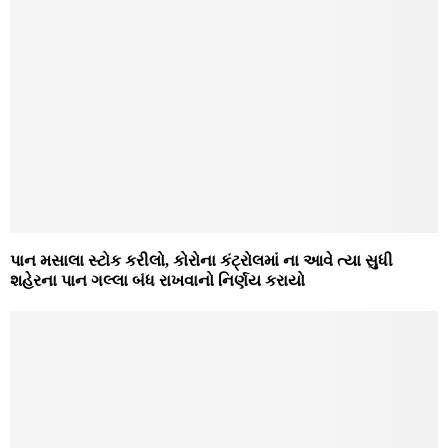
પાન મસાલા સ્ટોક કરીલો, કોરોના કંટ્રોલમાં ના આવે ત્યા સુધી
શહેરના પાન ગલ્લા બંધ રાખવાનો નિર્ણય કરાયો