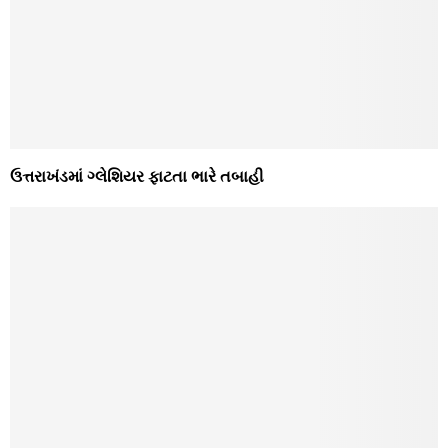
ઉત્તરાખંડમાં ગ્લેશિયર ફાટતા ભારે તબાહી