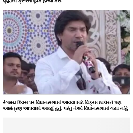
વૃદ્ધાની ક્રૂરતાપૂર્વક હત્યા કરી
રંગમચ દિવસ પર વિધાનસભામાં આવવા માટે વિક્રમ ઠાકોરને પણ
આમંત્રણ આપવામાં આવ્યું હતું. પરંતુ તેઓ વિધાનસભામાં ગયા નહિ