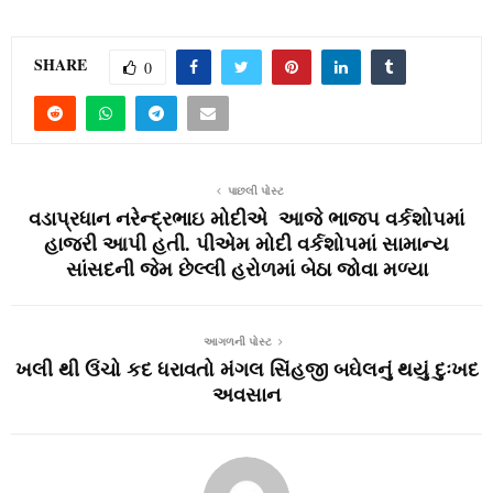
SHARE
0
પાછલી પોસ્ટ
વડાપ્રધાન નરેન્દ્રભાઇ મોદીએ આજે ભાજપ વર્કશોપમાં
હાજરી આપી હતી. પીએમ મોદી વર્કશોપમાં સામાન્ય
સાંસદની જેમ છેલ્લી હરોળમાં બેઠા જોવા મળ્યા
આગળની પોસ્ટ
ખલી થી ઉંચો કદ ધરાવતો મંગલ સિંહજી બઘેલનું થયું દુઃખદ
અવસાન