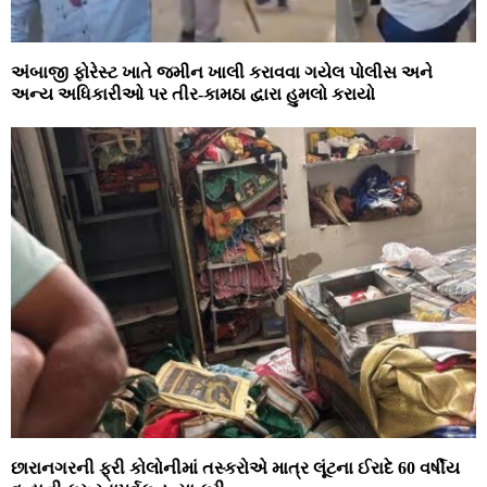
અંબાજી ફોરેસ્ટ ખાતે જમીન ખાલી કરાવવા ગયેલ પોલીસ અને
અન્ય અધિકારીઓ પર તીર-કામઠા દ્વારા હુમલો કરાયો
છારાનગરની ફ્રી કોલોનીમાં તસ્કરોએ માત્ર લૂંટના ઈરાદે 60 વર્ષીય