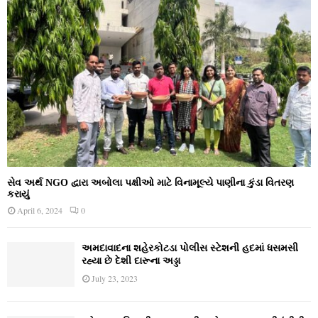
સેવ અર્થ NGO દ્વારા અબોલા પક્ષીઓ માટે વિનામૂલ્યે પાણીના કુંડા વિતરણ
કરાયું
April 6, 2024
0
અમદાવાદના શહેરકોટડા પોલીસ સ્ટેશની હદમાં ધસમસી
રહ્યા છે દેશી દારૂના અડ્ડા
July 23, 2023