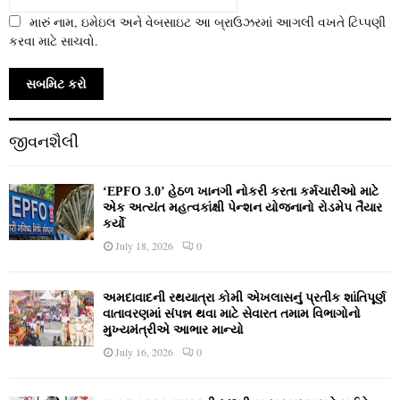
મારું નામ, ઇમેઇલ અને વેબસાઇટ આ બ્રાઉઝરમાં આગલી વખતે ટિપ્પણી
કરવા માટે સાચવો.
જીવનશૈલી
‘EPFO 3.0’ હેઠળ ખાનગી નોકરી કરતા કર્મચારીઓ માટે
એક અત્યંત મહત્વકાંક્ષી પેન્શન યોજનાનો રોડમેપ તૈયાર
કર્યો
July 18, 2026
0
અમદાવાદની રથયાત્રા કોમી એખલાસનું પ્રતીક શાંતિપૂર્ણ
વાતાવરણમાં સંપન્ન થવા માટે સેવારત તમામ વિભાગોનો
મુખ્યમંત્રીએ આભાર માન્યો
July 16, 2026
0