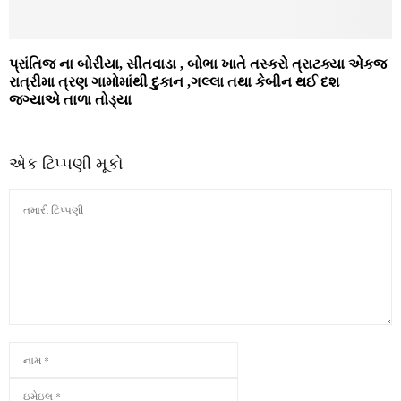
પ્રાંતિજ ના બોરીયા, સીતવાડા , બોભા ખાતે તસ્કરો ત્રાટક્યા એકજ
રાત્રીમા ત્રણ ગામોમાંથી દુકાન ,ગલ્લા તથા કેબીન થઈ દશ
જગ્યાએ તાળા તોડ્યા
એક ટિપ્પણી મૂકો