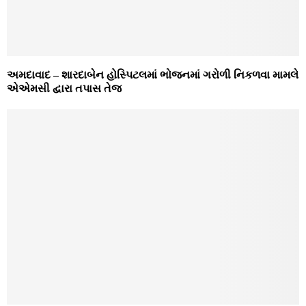
અમદાવાદ – શારદાબેન હોસ્પિટલમાં ભોજનમાં ગરોળી નિકળવા મામલે
એએમસી દ્વારા તપાસ તેજ