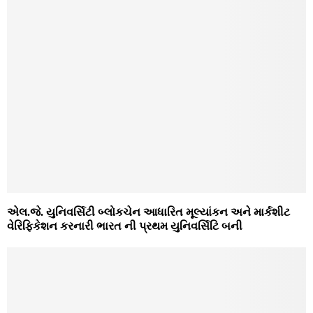
એલ.જે. યુનિવર્સિટી બ્લોકચેન આધારિત મૂલ્યાંકન અને માર્કશીટ
વેરિફિકેશન કરનારી ભારત ની પ્રથમ યુનિવર્સિટિ બની