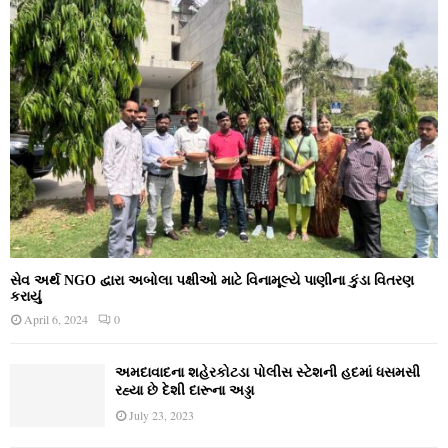
સેવ અર્થ NGO દ્વારા અબોલા પક્ષીઓ માટે વિનામૂલ્યે પાણીના કુંડા વિતરણ
કરાયું
April 6, 2024
0
અમદાવાદના શહેરકોટડા પોલીસ સ્ટેશની હદમાં ધસમસી
રહ્યા છે દેશી દારૂના અડ્ડા
July 23, 2023