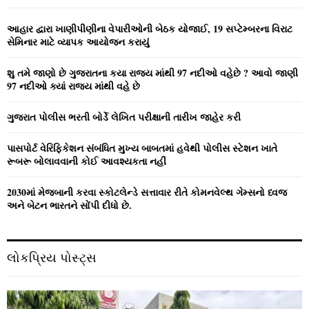
f
A
o
આહાર દ્વારા ખાણીપીણીના વેપારીઓની બેઠક યોજાઈ, 19 સપ્ટેમ્બરના વિરાટ
r
R
સેમિનાર માટે વ્યાપક આયોજન કરાયું
:
C
શુ તમે જાણો છે ગુજરાતના કયા રાજ્ય માંથી 97 નદીઓ વહેછે ? આવો જાણી
97 નદીઓ ક્યાં રાજ્ય માંથી વહે છે
H
ગુજરાત પોલીસ ભરતી બોર્ડે લેખિત પરીક્ષાની તારીખ જાહેર કરી
પાસપોર્ટ વેરિફિકેશન સંબંધિત મુખ્ય બાબતમાં હવેથી પોલીસ સ્ટેશન ખાતે
રૂબરૂ બોલાવવાની કોઈ આવશ્યકતા નહીં
2030માં મેજબાની કરવા સ્કોટલેન્ડે સત્તાવાર રીતે કોમનવેલ્થ ગેમ્સનો ધ્વજ
અને બેટન ભારતને સોંપી દીધો છે.
લોકપ્રિય પોસ્ટ્સ