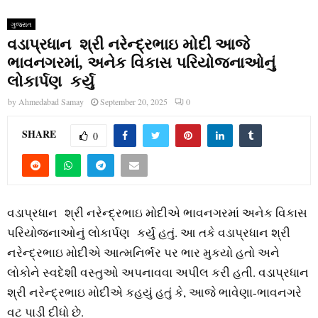
ગુજરાત
વડાપ્રધાન શ્રી નરેન્‍દ્રભાઇ મોદી આજે
ભાવનગરમાં, અનેક વિકાસ પરિયોજનાઓનું
લોકાર્પણ કર્યુ
by
Ahmedabad Samay
September 20, 2025
0
SHARE
0
વડાપ્રધાન શ્રી નરેન્‍દ્રભાઇ મોદીએ ભાવનગરમાં અનેક વિકાસ
પરિયોજનાઓનું લોકાર્પણ કર્યુ હતું. આ તકે વડાપ્રધાન શ્રી
નરેન્‍દ્રભાઇ મોદીએ આત્‍મનિર્ભર પર ભાર મુકયો હતો અને
લોકોને સ્‍વદેશી વસ્‍તુઓ અપનાવવા અપીલ કરી હતી. વડાપ્રધાન
શ્રી નરેન્‍દ્રભાઇ મોદીએ કહયું હતું કે, આજે ભાવેણા-ભાવનગરે
વટ પાડી દીધો છે.