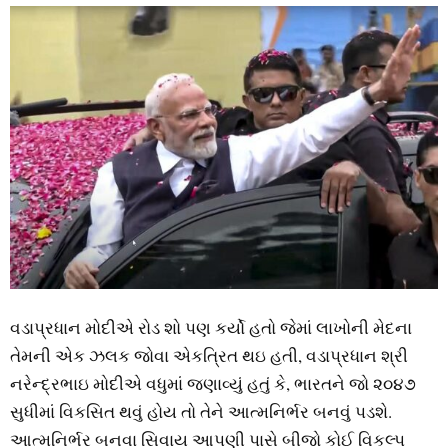
વડાપ્રધાન મોદીએ રોડ શો પણ કર્યો હતો જેમાં લાખોની મેદના
તેમની એક ઝલક જોવા એકત્રિત થઇ હતી, વડાપ્રધાન શ્રી
નરેન્‍દ્રભાઇ મોદીએ વધુમાં જણાવ્‍યું હતું કે, ભારતને જો ૨૦૪૭
સુધીમાં વિકસિત થવું હોય તો તેને આત્‍મનિર્ભર બનવું પડશે.
આત્‍મનિર્ભર બનવા સિવાય આપણી પાસે બીજો કોઈ વિકલ્‍પ