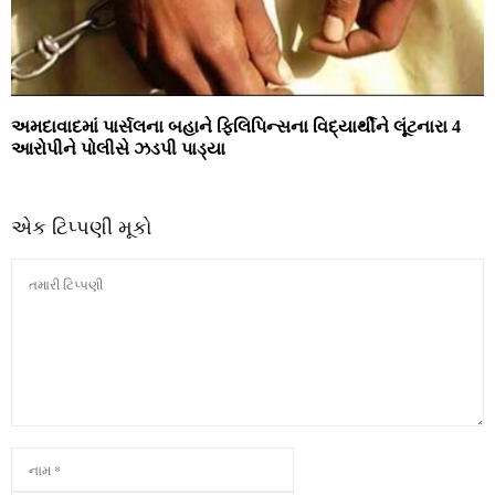
અમદાવાદમાં પાર્સલના બહાને ફિલિપિન્સના વિદ્યાર્થીને લૂંટનારા 4
આરોપીને પોલીસે ઝડપી પાડ્યા
એક ટિપ્પણી મૂકો