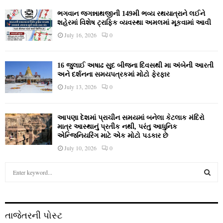
ભગવાન જગન્નાથજીની 149મી ભવ્ય રથયાત્રાને લઈને
શહેરમાં વિશેષ ટ્રાફિક વ્યવસ્થા અમલમાં મૂકવામાં આવી
July 16, 2026
0
16 જુલાઈ અષાઢ સુદ બીજના દિવસથી મા અંબેની આરતી
અને દર્શનના સમયપત્રકમાં મોટો ફેરફાર
July 13, 2026
0
આપણા દેશમાં પ્રાચીન સમયમાં બનેલા કેટલાક મંદિરો
માત્ર આસ્થાનું પ્રતીક નથી, પરંતુ આધુનિક
એન્જિનિયરિંગ માટે એક મોટો પડકાર છે
July 10, 2026
0
S
e
a
S
r
c
E
તાજેતરની પોસ્ટ
h