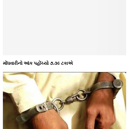
મોંઘવારીનો આંક પહોંચ્યો ૭.૩૯ ટકાએ