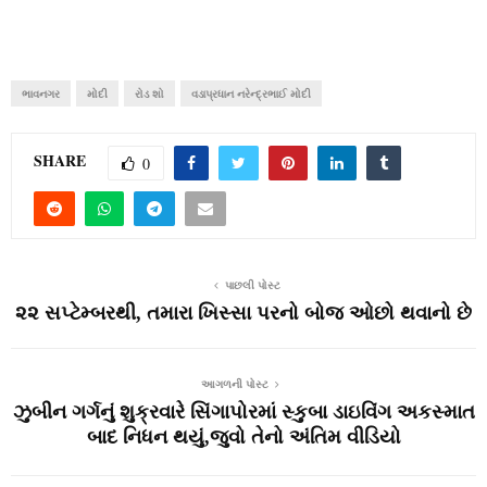
ભાવનગર
મોદી
રોડ શો
વડાપ્રધાન નરેન્દ્રભાઈ મોદી
SHARE
0
પાછલી પોસ્ટ
૨૨ સપ્‍ટેમ્‍બરથી, તમારા ખિસ્‍સા પરનો બોજ ઓછો થવાનો છે
આગળની પોસ્ટ
ઝુબીન ગર્ગનું શુક્રવારે સિંગાપોરમાં સ્‍કુબા ડાઇવિંગ અકસ્‍માત
બાદ નિધન થયું,જુવો તેનો અંતિમ વીડિયો