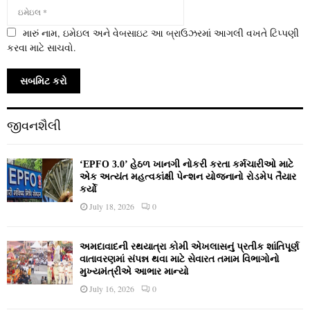
મારું નામ, ઇમેઇલ અને વેબસાઇટ આ બ્રાઉઝરમાં આગલી વખતે ટિપ્પણી
કરવા માટે સાચવો.
જીવનશૈલી
‘EPFO 3.0’ હેઠળ ખાનગી નોકરી કરતા કર્મચારીઓ માટે
એક અત્યંત મહત્વકાંક્ષી પેન્શન યોજનાનો રોડમેપ તૈયાર
કર્યો
July 18, 2026
0
અમદાવાદની રથયાત્રા કોમી એખલાસનું પ્રતીક શાંતિપૂર્ણ
વાતાવરણમાં સંપન્ન થવા માટે સેવારત તમામ વિભાગોનો
મુખ્યમંત્રીએ આભાર માન્યો
July 16, 2026
0