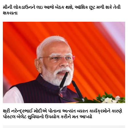
મીની લોકડાઉનને લઇ આજે બેઠક થશે, આંશિક છૂટ મળી શકે તેવી
શકયતા
શ્રી નરેન્દ્રભાઈ મોદીએ પોતાના અત્યંત વ્યસ્ત કાર્યક્રમોને કારણે
પોસ્ટલ બેલેટ સુવિધાનો ઉપયોગ કરીને મત આપ્યો