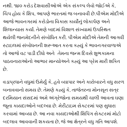
નથી. ૧૪૦ કરોડ દેશવાસીઓએ એક સંકલ્‍પ લેવો જોઈએ કે,
ચિપ હોય કે શિપ, આપણે ભારતમાં જ બનાવવી છે.પીએમ મોદીએ
આજે ભાવનગરમાં કરોડોના વિકાસ કાર્યોનું લોકાર્પણ અને
શિલાન્‍યાસ કર્યા. તેમણે બાદમાં વિશાળ સંખ્‍યામાં ઉપસ્‍થિત
થયેલી જનમેદનીને સંબોધિત કરી. પીએમ મોદીએ તેમની આગવી
સ્‍ટાઇલમાં સંબોધનની શરૂઆત કરતા કહ્યું કે ભાવનગરવાળાએ
તો આજે વટ પાડી દીધો અને તેમના જન્‍મ દિવસે શુભકામના
પાઠવનારાઓનો આભાર માન્‍યોઅને કહ્યું આ પ્રેમ મારી શક્‍તિ
છે.
વડાપ્રધાને વધુમાં ઉમેર્યું કે, હવે વ્‍યાપાર અને કારોબારને વધુ સરળ
બનાવવાનો સમય છે. તેમણે કહ્યું કે, તાજેતરના મોનસૂન સત્ર
દરમિયાન સંસદમાં અમે અંગ્રેજોના સમયથી ચાલી આવતા ઘણા
જૂના કાયદાઓને બદલ્‍યા છે. મેરીટાઇમ સેક્‍ટરમાં પણ સુધારા
કરવામાં આવ્‍યા છે. આ નવા કાયદાઓથી શિપિંગ સેક્‍ટરમાં મોટો
બદલાવ આવવાની શકયતા છે, જે આ ક્ષેત્રને વધુ ગતિ આપશે.