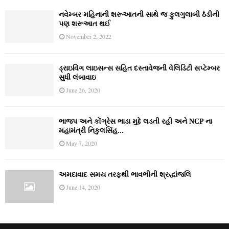
નવેમ્‍બર મહિનાની શરૂઆતની સાથે જ ફુલગુલાબી ઠંડીની
પણ શરૂઆત થઈ
November 2, 2022
ડ્રાઇવિંગ લાઇસન્સ સહિત દસ્તાવેજની વેલિડિટી સપ્ટેમ્બર
સુધી લંબાવાઇ
June 26, 2020
ભાજપ અને કોંગ્રેસ ભાડા મુદ્દે લડતી રહી અને NCP ના
મહામંત્રી નિકુલસિંહ...
May 7, 2020
અમદાવાદ સમય તરફથી ભાવભીની શ્રદ્ધાંજલિ
June 14, 2020