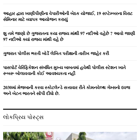
f
A
o
આહાર દ્વારા ખાણીપીણીના વેપારીઓની બેઠક યોજાઈ, 19 સપ્ટેમ્બરના વિરાટ
r
R
સેમિનાર માટે વ્યાપક આયોજન કરાયું
:
C
શુ તમે જાણો છે ગુજરાતના કયા રાજ્ય માંથી 97 નદીઓ વહેછે ? આવો જાણી
97 નદીઓ ક્યાં રાજ્ય માંથી વહે છે
H
ગુજરાત પોલીસ ભરતી બોર્ડે લેખિત પરીક્ષાની તારીખ જાહેર કરી
પાસપોર્ટ વેરિફિકેશન સંબંધિત મુખ્ય બાબતમાં હવેથી પોલીસ સ્ટેશન ખાતે
રૂબરૂ બોલાવવાની કોઈ આવશ્યકતા નહીં
2030માં મેજબાની કરવા સ્કોટલેન્ડે સત્તાવાર રીતે કોમનવેલ્થ ગેમ્સનો ધ્વજ
અને બેટન ભારતને સોંપી દીધો છે.
લોકપ્રિય પોસ્ટ્સ