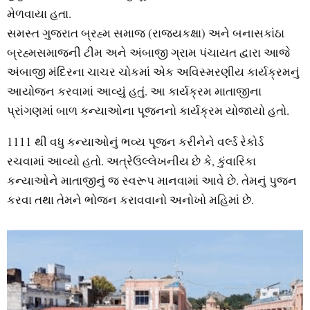
મેળવાયા હતા.
સમસ્ત ગુજરાત બ્રહ્મ સમાજ (રાજ્યકક્ષા) અને બનાસકાંઠા
બ્રહ્મસમાજની ટીમ અને અંબાજી ગ્રામ પંચાયત દ્વારા આજે
અંબાજી મંદિરના ચાચર ચોકમાં એક અવિસ્મરણીય કાર્યક્રમનું
આયોજન કરવામાં આવ્યું હતું. આ કાર્યક્રમ માતાજીના
પ્રાંગણમાં બાળ કન્યાઓના પૂજનનો કાર્યક્રમ યોજાયો હતો.
1111 થી વધુ કન્યાઓનું ભવ્ય પૂજન કરીનેને વર્લ્ડ રેકોર્ડ
રચવામાં આવ્યો હતો. અત્રેઉલ્લેખનીય છે કે, કુંવારિકા
કન્યાઓને માતાજીનું જ સ્વરૂપ માનવામાં આવે છે. તેમનું પુજન
કરવા તથા તેમને ભોજન કરાવવાનો અનોખો મહિમાં છે.