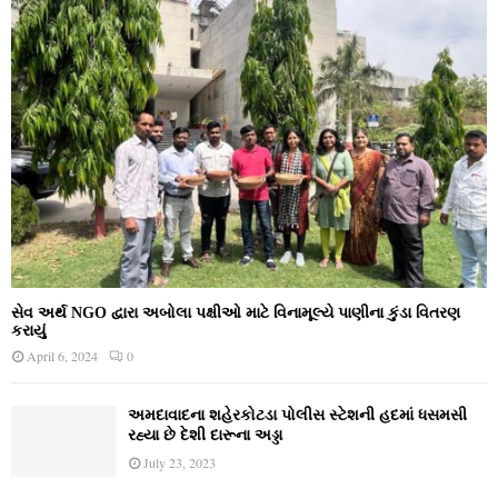
સેવ અર્થ NGO દ્વારા અબોલા પક્ષીઓ માટે વિનામૂલ્યે પાણીના કુંડા વિતરણ
કરાયું
April 6, 2024
0
અમદાવાદના શહેરકોટડા પોલીસ સ્ટેશની હદમાં ધસમસી
રહ્યા છે દેશી દારૂના અડ્ડા
July 23, 2023