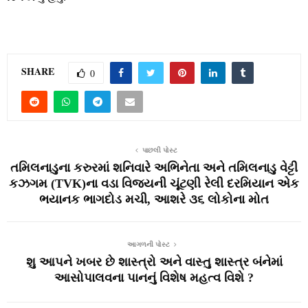
SHARE
0
પાછલી પોસ્ટ
તમિલનાડુના કરુરમાં શનિવારે અભિનેતા અને તમિલનાડુ વેટ્ટી
કઝગમ (TVK)ના વડા વિજયની ચૂંટણી રેલી દરમિયાન એક
ભયાનક ભાગદોડ મચી, આશરે ૩૬ લોકોના મોત
આગળની પોસ્ટ
શુ આપને ખબર છે શાસ્ત્રો અને વાસ્તુ શાસ્ત્ર બંનેમાં
આસોપાલવના પાનનું વિશેષ મહત્વ વિશે ?