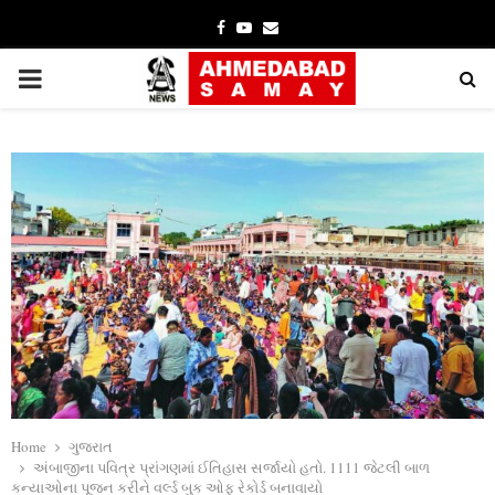
Facebook
Youtube
Email
PRIMARY
MENU
Home
ગુજરાત
અંબાજીના પવિત્ર પ્રાંગણમાં ઈતિહાસ સર્જાયો હતો. 1111 જેટલી બાળ
કન્યાઓના પૂજન કરીને વર્લ્ડ બુક ઓફ રેકોર્ડ બનાવાયો