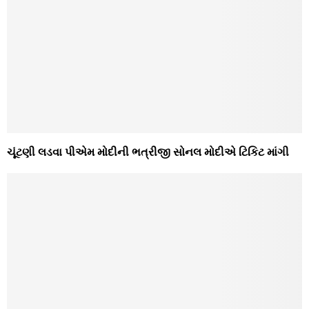
ચૂંટણી લડવા પીએમ મોદીની ભત્રીજી સોનલ મોદીએ ટિકિટ માંગી