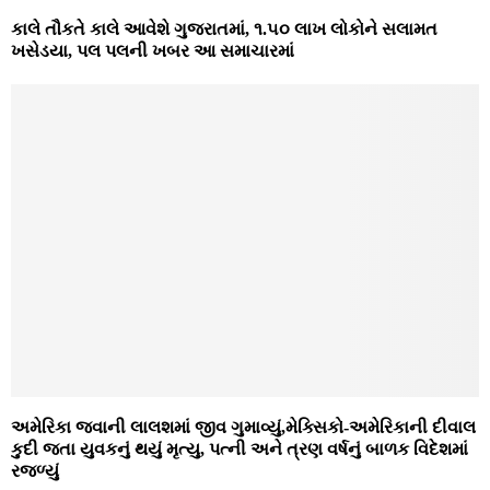
કાલે તૌકતે કાલે આવેશે ગુજરાતમાં, ૧.૫૦ લાખ લોકોને સલામત
ખસેડયા, પલ પલની ખબર આ સમાચારમાં
અમેરિકા જવાની લાલશમાં જીવ ગુમાવ્યું,મેક્સિકો-અમેરિકાની દીવાલ
કુદી જતા યુવકનું થયું મૃત્યુ, પત્ની અને ત્રણ વર્ષનું બાળક વિદેશમાં
રજળ્યું