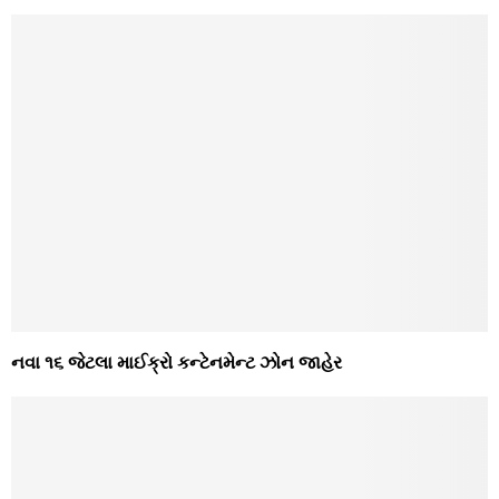
નવા ૧૬ જેટલા માઈક્રો કન્ટેનમેન્ટ ઝોન જાહેર