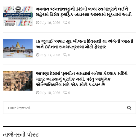
ભગવાન જગન્નાથજીની 149મી ભવ્ય રથયાત્રાને લઈને
શહેરમાં વિશેષ ટ્રાફિક વ્યવસ્થા અમલમાં મૂકવામાં આવી
July 16, 2026
0
16 જુલાઈ અષાઢ સુદ બીજના દિવસથી મા અંબેની આરતી
અને દર્શનના સમયપત્રકમાં મોટો ફેરફાર
July 13, 2026
0
આપણા દેશમાં પ્રાચીન સમયમાં બનેલા કેટલાક મંદિરો
માત્ર આસ્થાનું પ્રતીક નથી, પરંતુ આધુનિક
એન્જિનિયરિંગ માટે એક મોટો પડકાર છે
July 10, 2026
0
S
e
a
S
r
c
E
તાજેતરની પોસ્ટ
h