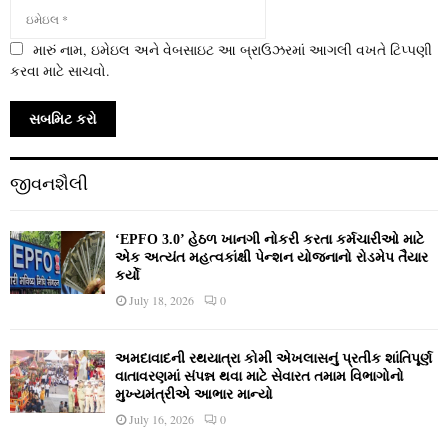
મારું નામ, ઇમેઇલ અને વેબસાઇટ આ બ્રાઉઝરમાં આગલી વખતે ટિપ્પણી
કરવા માટે સાચવો.
જીવનશૈલી
‘EPFO 3.0’ હેઠળ ખાનગી નોકરી કરતા કર્મચારીઓ માટે
એક અત્યંત મહત્વકાંક્ષી પેન્શન યોજનાનો રોડમેપ તૈયાર
કર્યો
July 18, 2026
0
અમદાવાદની રથયાત્રા કોમી એખલાસનું પ્રતીક શાંતિપૂર્ણ
વાતાવરણમાં સંપન્ન થવા માટે સેવારત તમામ વિભાગોનો
મુખ્યમંત્રીએ આભાર માન્યો
July 16, 2026
0