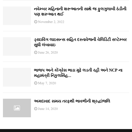
નવેમ્‍બર મહિનાની શરૂઆતની સાથે જ ફુલગુલાબી ઠંડીની
પણ શરૂઆત થઈ
November 2, 2022
ડ્રાઇવિંગ લાઇસન્સ સહિત દસ્તાવેજની વેલિડિટી સપ્ટેમ્બર
સુધી લંબાવાઇ
June 26, 2020
ભાજપ અને કોંગ્રેસ ભાડા મુદ્દે લડતી રહી અને NCP ના
મહામંત્રી નિકુલસિંહ...
May 7, 2020
અમદાવાદ સમય તરફથી ભાવભીની શ્રદ્ધાંજલિ
June 14, 2020