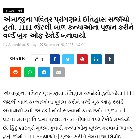
ગુજરાત
ધર્મ
અંબાજીના પવિત્ર પ્રાંગણમાં ઈતિહાસ સર્જાયો
હતો. 1111 જેટલી બાળ કન્યાઓના પૂજન કરીને
વર્લ્ડ બુક ઓફ રેકોર્ડ બનાવાયો
by
Ahmedabad Samay
September 28, 2025
0
SHARE
0
અંબાજીના પવિત્ર પ્રાંગણમાં ઈતિહાસ સર્જાયો હતો. જેમાં 1111
જેટલી બાળ કન્યાઓના પૂજન કરીને વર્લ્ડ બુક ઓફ રેકોર્ડ
બનાવાયો હતો. આટલી મોટી સંખ્યામાં કન્યાઓના પુજનની
ઘટના સમગ્ર વિશ્વમાં પ્રથમ વખત નોંધાતા વર્લ્ડ રેકોર્ડ સર્જાયો
છે. હિંદુ શાસ્ત્રો મુજબ કુંવારી કન્યાઓનું પૂજન કરવામાં આવ્યું
હતું. જેમાં 1111 કન્યાઓનું પૂજન કરીને તેમના આશિર્વાદ