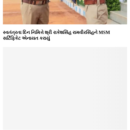
સ્વતંત્રતા દિન નિમિત્તે શ્રી રાકેશસિંહ રામવીરસિંહને MSM
સર્ટિફિકેટ એનાયત કરાયું