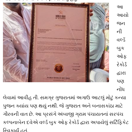
આ
આયો
જન
ની
વર્લ્ડ
બુક
ઓફ
રેકોર્ડ
દ્વારા
પણ
નોંધ
લેવામાં આવીહ તી. સમગ્ર ગુજરાતમાં અગાઉ આટલું મોટું કન્યા
પુજન ક્યાંય પણ થયું નથી. જે ગુજરાત અને બનાસકાંઠા માટે
ગૌરવની વાત છે. આ પ્રસંગે અંબાજી ગ્રામ પંચાયતનાં સરપંચ
કલ્પનાબેન દવેએ વર્લ્ડ બુક ઓફ રેકોર્ડ દ્વારા અપાયેલું સર્ટિફિકેટ
સ્વિકાર્યું હતું.