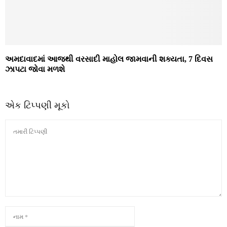
અમદાવાદમાં આજથી વરસાદી માહોલ જામવાની શક્યતા, 7 દિવસ
ઝાપટા જોવા મળશે
એક ટિપ્પણી મૂકો