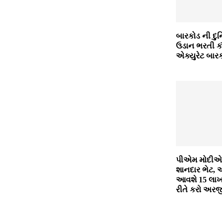
બારકોડ ની દુન
ઉડાન ભરતી ક
એક્યુરેટ બારક
પીએમ મોદીએ 
શાનદાર ભેટ, 
આવશે 15 લાખ
રીતે કરો અરજ