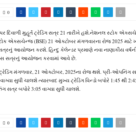
0
પર દિવાળી મુહૂર્ત ટ્રેડિંગ સત્ર 21 તારીખે હશે.નેશનલ સ્ટોક એક્સ
સ્ટોક એક્સચેન્જ (BSE) 21 ઓક્ટોબર મંગળવારના રોજ 2025 માટે 
ડિંગ સત્રનું આયોજન કરશે. હિન્દુ કેલેન્ડર પ્રમાણે નવા નાણાકીય વર
 ખાસ સત્રનું આયોજન કરવામાં આવે છે.
ર્ત ટ્રેડિંગ મંગળવાર, 21 ઓક્ટોબર, 2025ના રોજ થશે. પ્રી-ઓપનિંગ સ
વાગ્યા સુધી ચાલશે ત્યારબાદ મુખ્ય ટ્રેડિંગ વિન્ડો બપોરે 1:45 થી 2:4
િંગ સત્ર બપોરે 3:05 વાગ્યા સુધી ચાલશે.
0