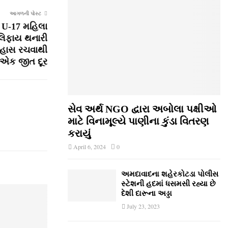
આગળની પોસ્ટ
 U-17 મહિલા
લિફાય થનારી
િહાસ રચવાથી
 એક જીત દૂર
સેવ અર્થ NGO દ્વારા અબોલા પક્ષીઓ
માટે વિનામૂલ્યે પાણીના કુંડા વિતરણ
કરાયું
April 6, 2024
0
અમદાવાદના શહેરકોટડા પોલીસ
સ્ટેશની હદમાં ધસમસી રહ્યા છે
દેશી દારૂના અડ્ડા
July 23, 2023