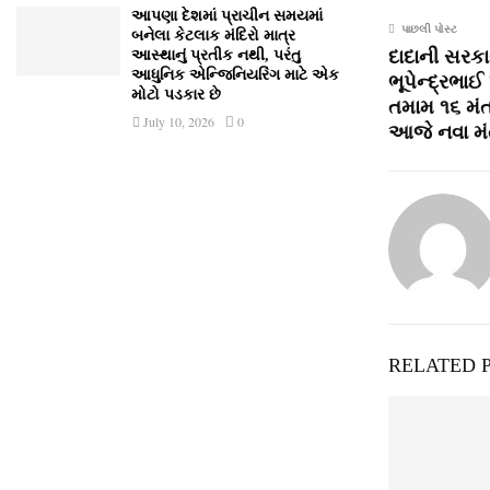
આપણા દેશમાં પ્રાચીન સમયમાં
પાછલી પોસ્ટ
બનેલા કેટલાક મંદિરો માત્ર
દાદાની સરકાર
આસ્થાનું પ્રતીક નથી, પરંતુ
આધુનિક એન્જિનિયરિંગ માટે એક
ભૂપેન્દ્રભા
મોટો પડકાર છે
તમામ ૧૬ મંત
July 10, 2026
0
આજે નવા મં
RELATED 