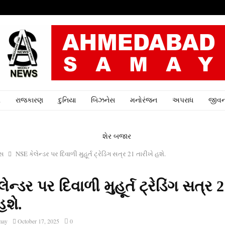
ર
રાજકારણ
દુનિયા
બિઝનેસ
મનોરંજન
અપરાધ
જીવન
ેસ
NSE કેલેન્ડર પર દિવાળી મુહૂર્ત ટ્રેડિંગ સત્ર 21 તારીખે હશે.
ેન્ડર પર દિવાળી મુહૂર્ત ટ્રેડિંગ સત્ર 
હશે.
may
October 17, 2025
0