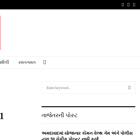
Faceboo
Youtu
Em
શૈલી
રમતગમત
S
e
a
S
r
c
E
21
તાજેતરની પોસ્ટ
h
f
A
o
અમદાવાદમાં યોજાનાર કોમન વેલ્‍થ ગેમ અંગે પોલીસ
r
R
દ્વારા 50 ચેકીંગ પોઇન્‍ટ નક્કી કર્યા