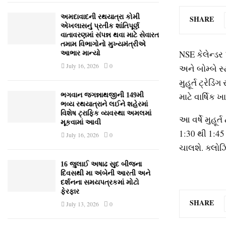
અમદાવાદની રથયાત્રા કોમી
SHARE
એખલાસનું પ્રતીક શાંતિપૂર્ણ
વાતાવરણમાં સંપન્ન થવા માટે સેવારત
તમામ વિભાગોનો મુખ્યમંત્રીએ
NSE કેલેન્ડર 
આભાર માન્યો
July 16, 2026
0
અને બોમ્બે 
મુહૂર્ત ટ્રે
માટે વાર્ષિક
ભગવાન જગન્નાથજીની 149મી
ભવ્ય રથયાત્રાને લઈને શહેરમાં
વિશેષ ટ્રાફિક વ્યવસ્થા અમલમાં
આ વર્ષે મુહૂ
મૂકવામાં આવી
1:30 થી 1:45 
July 16, 2026
0
ચાલશે. ક્લોઝ
16 જુલાઈ અષાઢ સુદ બીજના
દિવસથી મા અંબેની આરતી અને
દર્શનના સમયપત્રકમાં મોટો
ફેરફાર
SHARE
July 13, 2026
0