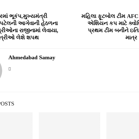
માં ભૂકંપ,મુખ્યમંત્રી
મહિલા ફૂટબોલ ટીમ AFC
ઈ પટેલની આગેવાની હેઠળના
એશિયન કપ માટે ક્વો
્રીઓના રાજીનામાં લેવાયા,
પ્રથમ ટીમ બનીને ઇત
ત્રીઓ લેશે શપથ
માત્ર
Ahmedabad Samay
POSTS