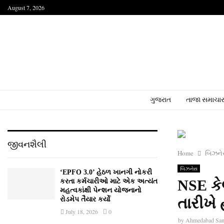
August 7, 2026
ગુજરાત
તાજા સમાચા
જીવનશૈલી
Home
બિઝન
બિઝનેસ
‘EPFO 3.0’ હેઠળ ખાનગી નોકરી
NSE કેલ
કરતા કર્મચારીઓ માટે એક અત્યંત
મહત્વકાંક્ષી પેન્શન યોજનાનો
તારીખે 
રોડમેપ તૈયાર કર્યો
July 18, 2026
0
by
Ahmedabad Sa