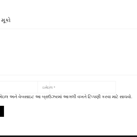
 મૂકો
 ઇમેઇલ અને વેબસાઇટ આ બ્રાઉઝરમાં આગલી વખતે ટિપ્પણી કરવા માટે સાચવો.