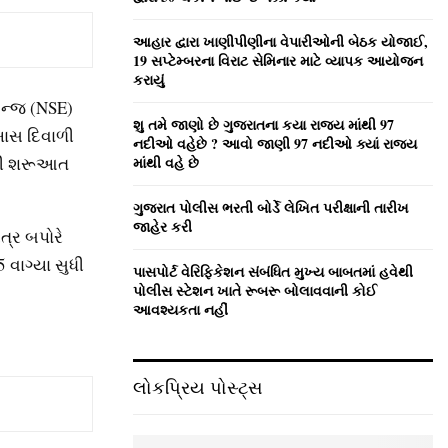
:
C
આહાર દ્વારા ખાણીપીણીના વેપારીઓની બેઠક યોજાઈ,
19 સપ્ટેમ્બરના વિરાટ સેમિનાર માટે વ્યાપક આયોજન
H
કરાયું
ચેન્જ (NSE)
શુ તમે જાણો છે ગુજરાતના કયા રાજ્ય માંથી 97
ખાસ દિવાળી
નદીઓ વહેછે ? આવો જાણી 97 નદીઓ ક્યાં રાજ્ય
્ષની શરૂઆત
માંથી વહે છે
ગુજરાત પોલીસ ભરતી બોર્ડે લેખિત પરીક્ષાની તારીખ
જાહેર કરી
ત્ર બપોરે
5 વાગ્યા સુધી
પાસપોર્ટ વેરિફિકેશન સંબંધિત મુખ્ય બાબતમાં હવેથી
પોલીસ સ્ટેશન ખાતે રૂબરૂ બોલાવવાની કોઈ
આવશ્યકતા નહીં
લોકપ્રિય પોસ્ટ્સ