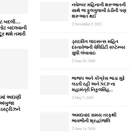
નવેમ્‍બર મહિનાની શરૂઆતની
સાથે જ ફુલગુલાબી ઠંડીની પણ
શરૂઆત થઈ
નોટ બદલી…
November 2, 2022
ી નોટ બદલવાની
ૂર થશે તમારી
ડ્રાઇવિંગ લાઇસન્સ સહિત
દસ્તાવેજની વેલિડિટી સપ્ટેમ્બર
સુધી લંબાવાઇ
June 26, 2020
ભાજપ અને કોંગ્રેસ ભાડા મુદ્દે
લડતી રહી અને NCP ના
મહામંત્રી નિકુલસિંહ...
સમાં અદાણી
May 7, 2020
, અંબુજા
્ડસ્ટ્રીઝને
અમદાવાદ સમય તરફથી
ભાવભીની શ્રદ્ધાંજલિ
June 14, 2020