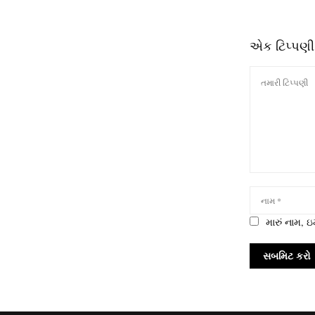
એક ટિપ્પણી
મારું નામ,