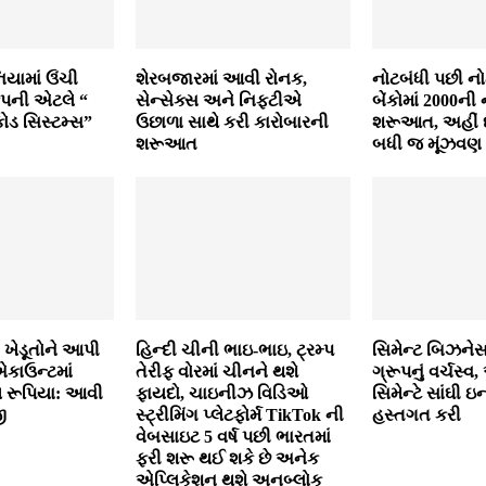
િયામાં ઉંચી
શેરબજારમાં આવી રોનક,
નોટબંધી પછી 
ંપની એટલે “
સેન્સેક્સ અને નિફ્ટીએ
બેંકોમાં 2000ન
ોડ સિસ્ટમ્સ”
ઉછાળા સાથે કરી કારોબારની
શરૂઆત, અહીં દ
શરૂઆત
બધી જ મૂંઝવણ
ખેડૂતોને આપી
હિન્દી ચીની ભાઇ-ભાઇ, ટ્રમ્પ
સિમેન્ટ બિઝને
એકાઉન્ટમાં
તેરીફ વોરમાં ચીનને થશે
ગ્રૂપનું વર્ચસ્વ
 રૂપિયા: આવી
ફાયદો, ચાઇનીઝ વિડિઓ
સિમેન્ટે સાંઘી ઇન
ી
સ્ટ્રીમિંગ પ્લેટફોર્મ TikTok ની
હસ્તગત કરી
વેબસાઇટ 5 વર્ષ પછી ભારતમાં
ફરી શરૂ થઈ શકે છે અનેક
એપ્લિકેશન થશે અનબ્લોક