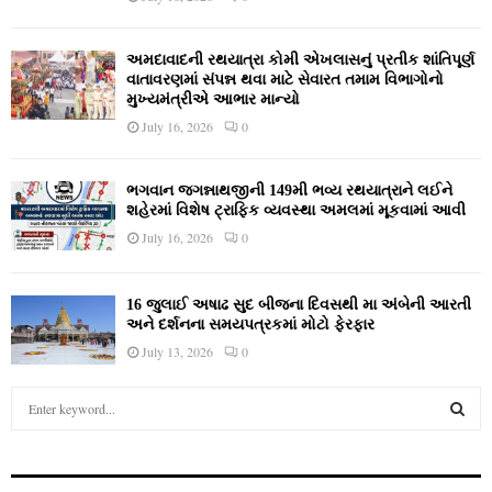
અમદાવાદની રથયાત્રા કોમી એખલાસનું પ્રતીક શાંતિપૂર્ણ
વાતાવરણમાં સંપન્ન થવા માટે સેવારત તમામ વિભાગોનો
મુખ્યમંત્રીએ આભાર માન્યો
July 16, 2026
0
ભગવાન જગન્નાથજીની 149મી ભવ્ય રથયાત્રાને લઈને
શહેરમાં વિશેષ ટ્રાફિક વ્યવસ્થા અમલમાં મૂકવામાં આવી
July 16, 2026
0
16 જુલાઈ અષાઢ સુદ બીજના દિવસથી મા અંબેની આરતી
અને દર્શનના સમયપત્રકમાં મોટો ફેરફાર
July 13, 2026
0
S
e
a
S
r
c