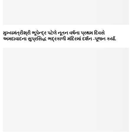
મુખ્યમંત્રીશ્રી ભૂપેન્દ્ર પટેલે નૂતન વર્ષના પ્રથમ દિવસે
અમદાવાદના સુપ્રસિદ્ધ ભદ્રકાળી મંદિરમાં દર્શન -પૂજન કર્યા.