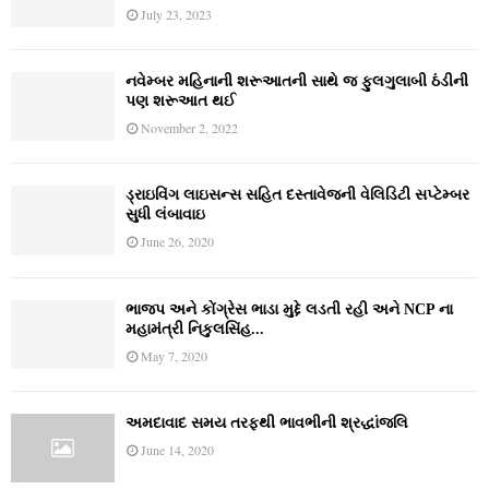
July 23, 2023
નવેમ્‍બર મહિનાની શરૂઆતની સાથે જ ફુલગુલાબી ઠંડીની
પણ શરૂઆત થઈ
November 2, 2022
ડ્રાઇવિંગ લાઇસન્સ સહિત દસ્તાવેજની વેલિડિટી સપ્ટેમ્બર
સુધી લંબાવાઇ
June 26, 2020
ભાજપ અને કોંગ્રેસ ભાડા મુદ્દે લડતી રહી અને NCP ના
મહામંત્રી નિકુલસિંહ...
May 7, 2020
અમદાવાદ સમય તરફથી ભાવભીની શ્રદ્ધાંજલિ
June 14, 2020