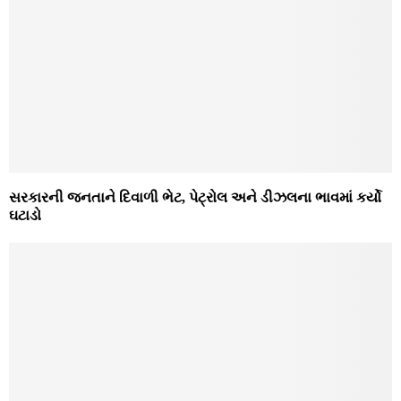
સરકારની જનતાને દિવાળી ભેટ, પેટ્રોલ અને ડીઝલના ભાવમાં કર્યો
ઘટાડો