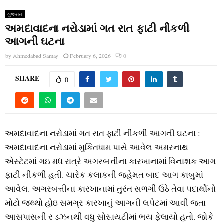
ગુજરાત
અમદાવાદના નરોડામાં ગત રાત ફાટી નીકળી
આગની ઘટના
by
Ahmedabad Samay
February 6, 2026
0
SHARE
0
અમદાવાદના નરોડામાં ગત રાત ફાટી નીકળી આગની ઘટના :
અમદાવાદના નરોડામાં મુકિતધામ પાસે આવેલ અમરનાથ
એસ્‍ટેટમાં ગઇ મધ રાત્રે અગરબત્તીના કારખાનામાં વિનાશક આગ
ફાટી નીકળી હતી. ચારેક કલાકની જહેમત બાદ આગ કાબુમાં
આવેલ. અગરબત્તીના કારખાનામાં તુરંત સળગી ઉઠે તેવા પદાર્થોનો
મોટો જથ્‍થો હોઇ સમગ્ર કારખાનું આગની લપેટમાં આવી જતા
આસપાસની ર ડઝનથી વધુ સોસાયટીમાં ભય ફેલાયો હતો. જોકે