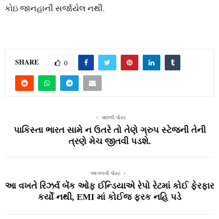
કોઇ જાનહાની સર્જાયેલ નથી.
SHARE
0
પાછલી પોસ્ટ
પાકિસ્‍તા ભારત સામે ન ઉતરે તો તેણે ગ્રુપ સ્‍ટેજની તેની
ત્રણે મેચ જીતવી પડશે.
આગળની પોસ્ટ
આ વખતે રિઝર્વ બેંક ઓફ ઈન્‍ડિયાએ રેપો રેટમાં કોઈ ફેરફાર
કર્યો નથી, EMI માં કોઈજ ફરક નહિ પડે