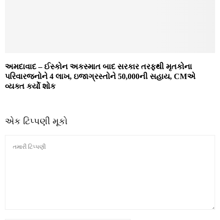
અમદાવાદ – ઈસ્કોન અકસ્માત બાદ સરકાર તરફથી મૃતકોના
પરિવારજનોને 4 લાખ, ઇજાગ્રસ્તોને 50,000ની સહાય, CMએ
વ્યક્ત કર્યો શોક
એક ટિપ્પણી મૂકો