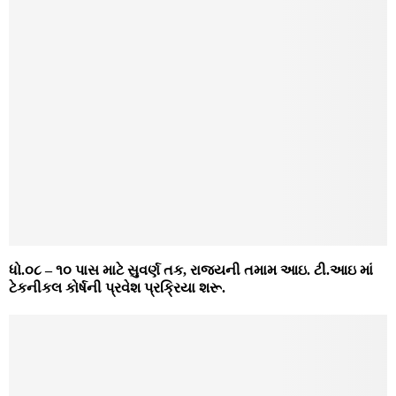
ધો.૦૮ – ૧૦ પાસ માટે સુવર્ણ તક, રાજ્યની તમામ આઇ. ટી.આઇ માં
ટેકનીકલ કોર્ષની પ્રવેશ પ્રક્રિયા શરૂ.