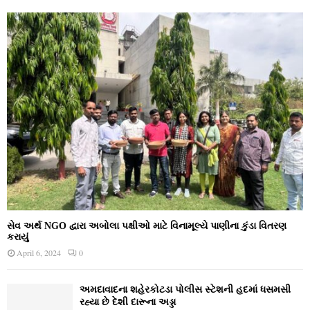
સેવ અર્થ NGO દ્વારા અબોલા પક્ષીઓ માટે વિનામૂલ્યે પાણીના કુંડા વિતરણ
કરાયું
April 6, 2024
0
અમદાવાદના શહેરકોટડા પોલીસ સ્ટેશની હદમાં ધસમસી
રહ્યા છે દેશી દારૂના અડ્ડા