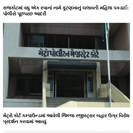
રાજકોટમાં વધુ એક સ્પાનાં નામે કૂંટણખાનું ચલાવતી મહિલા પકડાઈ:
પોલીસે પૂછપરછ આદરી
મેટ્રો કોર્ટ કમ્પાઉન્ડમાં આવેલી જિલ્લા રજીસ્ટ્રાર બહાર ઉગ્ર વિરોધ
પ્રદર્શન કરવામાં આવ્યું