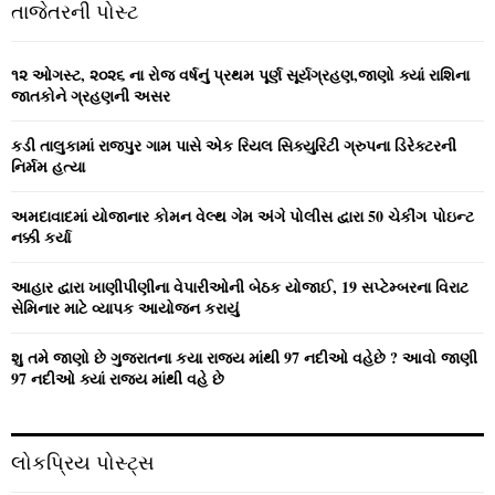
E
તાજેતરની પોસ્ટ
h
f
A
o
૧૨ ઓગસ્ટ, ૨૦૨૬ ના રોજ વર્ષનું પ્રથમ પૂર્ણ સૂર્યગ્રહણ,જાણો ક્યાં રાશિના
r
R
જાતકોને ગ્રહણની અસર
:
C
કડી તાલુકામાં રાજપુર ગામ પાસે એક રિયલ સિક્યુરિટી ગ્રુપના ડિરેક્ટરની
નિર્મમ હત્યા
H
અમદાવાદમાં યોજાનાર કોમન વેલ્‍થ ગેમ અંગે પોલીસ દ્વારા 50 ચેકીંગ પોઇન્‍ટ
નક્કી કર્યા
આહાર દ્વારા ખાણીપીણીના વેપારીઓની બેઠક યોજાઈ, 19 સપ્ટેમ્બરના વિરાટ
સેમિનાર માટે વ્યાપક આયોજન કરાયું
શુ તમે જાણો છે ગુજરાતના કયા રાજ્ય માંથી 97 નદીઓ વહેછે ? આવો જાણી
97 નદીઓ ક્યાં રાજ્ય માંથી વહે છે
લોકપ્રિય પોસ્ટ્સ