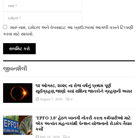
મારું નામ, ઇમેઇલ અને વેબસાઇટ આ બ્રાઉઝરમાં આગલી વખતે ટિપ્પણી
કરવા માટે સાચવો.
જીવનશૈલી
૧૨ ઓગસ્ટ, ૨૦૨૬ ના રોજ વર્ષનું પ્રથમ પૂર્ણ
સૂર્યગ્રહણ,જાણો ક્યાં રાશિના જાતકોને ગ્રહણની અસર
August 7, 2026
0
‘EPFO 3.0’ હેઠળ ખાનગી નોકરી કરતા કર્મચારીઓ માટે
એક અત્યંત મહત્વકાંક્ષી પેન્શન યોજનાનો રોડમેપ તૈયાર
કર્યો
July 18, 2026
0