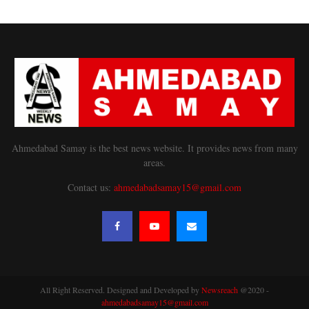
Ahmedabad Samay is the best news website. It provides news from many
areas.
Contact us:
ahmedabadsamay15@gmail.com
All Right Reserved. Designed and Developed by
Newsreach
@2020 -
ahmedabadsamay15@gmail.com