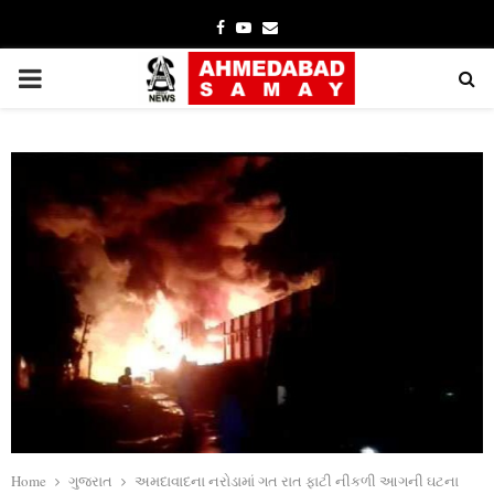
Facebook
Youtube
Email
PRIMARY
MENU
Home
ગુજરાત
અમદાવાદના નરોડામાં ગત રાત ફાટી નીકળી આગની ઘટના