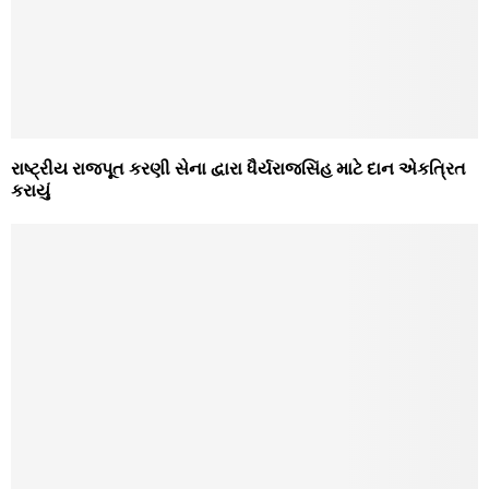
રાષ્ટ્રીય રાજપૂત કરણી સેના દ્વારા ધૈર્યરાજસિંહ માટે દાન એકત્રિત
કરાયું