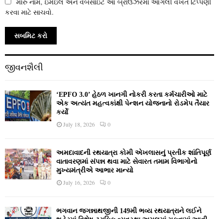
મારું નામ, ઇમેઇલ અને વેબસાઇટ આ બ્રાઉઝરમાં આગલી વખતે ટિપ્પણી
કરવા માટે સાચવો.
જીવનશૈલી
‘EPFO 3.0’ હેઠળ ખાનગી નોકરી કરતા કર્મચારીઓ માટે
એક અત્યંત મહત્વકાંક્ષી પેન્શન યોજનાનો રોડમેપ તૈયાર
કર્યો
July 18, 2026
0
અમદાવાદની રથયાત્રા કોમી એખલાસનું પ્રતીક શાંતિપૂર્ણ
વાતાવરણમાં સંપન્ન થવા માટે સેવારત તમામ વિભાગોનો
મુખ્યમંત્રીએ આભાર માન્યો
July 16, 2026
0
ભગવાન જગન્નાથજીની 149મી ભવ્ય રથયાત્રાને લઈને