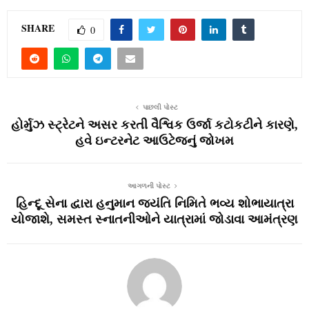
SHARE
0
પાછલી પોસ્ટ
હોર્મુઝ સ્ટ્રેટને અસર કરતી વૈશ્વિક ઉર્જા કટોકટીને કારણે,
હવે ઇન્ટરનેટ આઉટેજનું જોખમ
આગળની પોસ્ટ
હિન્દૂ સેના દ્વારા હનુમાન જયંતિ નિમિતે ભવ્ય શોભાયાત્રા
યોજાશે, સમસ્ત સ્નાતનીઓને યાત્રામાં જોડાવા આમંત્રણ