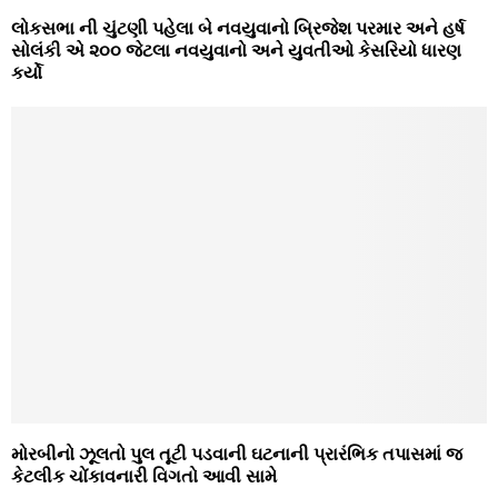
લોકસભા ની ચુંટણી પહેલા બે નવયુવાનો બ્રિજેશ પરમાર અને હર્ષ
સોલંકી એ ૨૦૦ જેટલા નવયુવાનો અને યુવતીઓ કેસરિયો ધારણ
કર્યો
મોરબીનો ઝૂલતો પુલ તૂટી પડવાની ઘટનાની પ્રારંભિક તપાસમાં જ
કેટલીક ચોંકાવનારી વિગતો આવી સામે