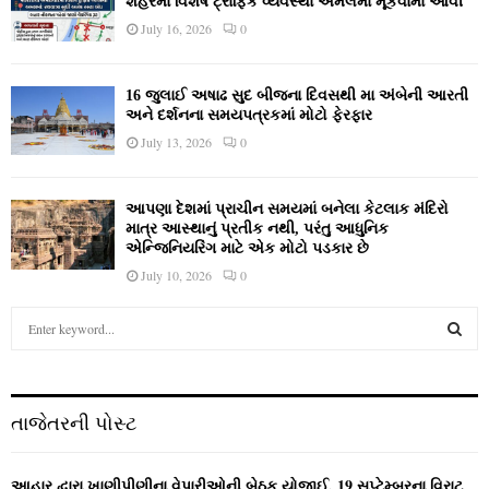
શહેરમાં વિશેષ ટ્રાફિક વ્યવસ્થા અમલમાં મૂકવામાં આવી
July 16, 2026
0
16 જુલાઈ અષાઢ સુદ બીજના દિવસથી મા અંબેની આરતી
અને દર્શનના સમયપત્રકમાં મોટો ફેરફાર
July 13, 2026
0
આપણા દેશમાં પ્રાચીન સમયમાં બનેલા કેટલાક મંદિરો
માત્ર આસ્થાનું પ્રતીક નથી, પરંતુ આધુનિક
એન્જિનિયરિંગ માટે એક મોટો પડકાર છે
July 10, 2026
0
S
e
a
S
r
c
E
તાજેતરની પોસ્ટ
h
f
A
o
આહાર દ્વારા ખાણીપીણીના વેપારીઓની બેઠક યોજાઈ, 19 સપ્ટેમ્બરના વિરાટ