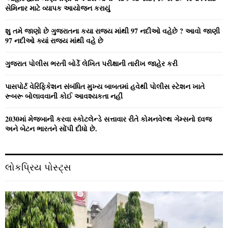
r
R
સેમિનાર માટે વ્યાપક આયોજન કરાયું
:
C
શુ તમે જાણો છે ગુજરાતના કયા રાજ્ય માંથી 97 નદીઓ વહેછે ? આવો જાણી
97 નદીઓ ક્યાં રાજ્ય માંથી વહે છે
H
ગુજરાત પોલીસ ભરતી બોર્ડે લેખિત પરીક્ષાની તારીખ જાહેર કરી
પાસપોર્ટ વેરિફિકેશન સંબંધિત મુખ્ય બાબતમાં હવેથી પોલીસ સ્ટેશન ખાતે
રૂબરૂ બોલાવવાની કોઈ આવશ્યકતા નહીં
2030માં મેજબાની કરવા સ્કોટલેન્ડે સત્તાવાર રીતે કોમનવેલ્થ ગેમ્સનો ધ્વજ
અને બેટન ભારતને સોંપી દીધો છે.
લોકપ્રિય પોસ્ટ્સ