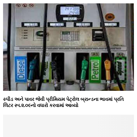
સ્‍પીડ અને પાવર જેવી પ્રીમિયમ પેટ્રોલ બ્રાન્‍ડના ભાવમાં પ્રતિ
લિટર રૂા.૨.૦૯નો વધારો કરવામાં આવ્‍યો