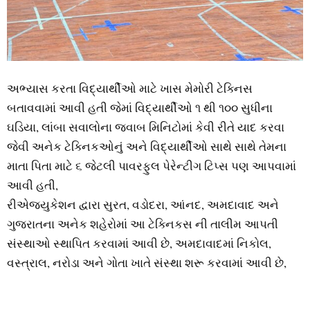
અભ્યાસ કરતા વિદ્યાર્થીઓ માટે ખાસ મેમોરી ટેક્નિસ
બતાવવામાં આવી હતી જેમાં વિદ્યાર્થીઓ ૧ થી ૧૦૦ સુધીના
ઘડિયા, લાંબા સવાલોના જવાબ મિનિટોમાં કેવી રીતે યાદ કરવા
જેવી અનેક ટેક્નિકઓનું અને વિદ્યાર્થીઓ સાથે સાથે તેમના
માતા પિતા માટે ૬ જેટલી પાવરફુલ પેરેન્ટીગ ટિપ્સ પણ આપવામાં
આવી હતી,
રીએજ્યુકેશન દ્વારા સુરત, વડોદરા, આંનદ, અમદાવાદ અને
ગુજરાતના અનેક શહેરોમાં આ ટેક્નિકસ ની તાલીમ આપતી
સંસ્થાઓ સ્થાપિત કરવામાં આવી છે, અમદાવાદમાં નિકોલ,
વસ્ત્રાલ, નરોડા અને ગોતા ખાતે સંસ્થા શરૂ કરવામાં આવી છે,