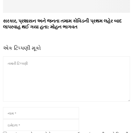
સરકાર, પ્રશાસન અને જનતા તમામ કોવિડની પ્રથમ લહેર બાદ
લાપરવાહ થઈ ગયા હતા: મોહન ભાગવત
એક ટિપ્પણી મૂકો