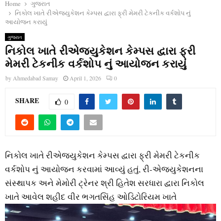
Home
ગુજરાત
નિકોલ ખાતે રીએજ્યુકેશન કેમ્પસ દ્વારા ફ્રી મેમરી ટેકનીક વર્કશોપ નું
આયોજન કરાયું
ગુજરાત
નિકોલ ખાતે રીએજ્યુકેશન કેમ્પસ દ્વારા ફ્રી
મેમરી ટેકનીક વર્કશોપ નું આયોજન કરાયું
by
Ahmedabad Samay
April 1, 2026
0
SHARE
0
નિકોલ ખાતે રીએજ્યુકેશન કેમ્પસ દ્વારા ફ્રી મેમરી ટેકનીક
વર્કશોપ નું આયોજન કરવામાં આવ્યું હતું, રી-એજ્યુકેશનના
સંસ્થાપક અને મેમોરી ટ્રેનર શ્રી હિતેશ સરધારા દ્વારા નિકોલ
ખાતે આવેલ શહીદ વીર ભગતસિંહ ઓડિટોરિયમ ખાતે