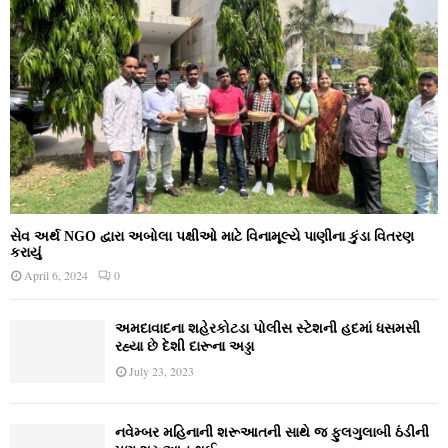
સેવ અર્થ NGO દ્વારા અબોલા પક્ષીઓ માટે વિનામૂલ્યે પાણીના કુંડા વિતરણ
કરાયું
April 6, 2024
0
અમદાવાદના શહેરકોટડા પોલીસ સ્ટેશની હદમાં ધસમસી
રહ્યા છે દેશી દારૂના અડ્ડા
July 23, 2023
નવેમ્‍બર મહિનાની શરૂઆતની સાથે જ ફુલગુલાબી ઠંડીની