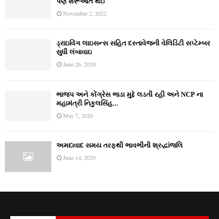
પણ શરૂઆત થઈ
November 2, 2022
ડ્રાઇવિંગ લાઇસન્સ સહિત દસ્તાવેજની વેલિડિટી સપ્ટેમ્બર
સુધી લંબાવાઇ
June 26, 2020
ભાજપ અને કોંગ્રેસ ભાડા મુદ્દે લડતી રહી અને NCP ના
મહામંત્રી નિકુલસિંહ...
May 7, 2020
અમદાવાદ સમય તરફથી ભાવભીની શ્રદ્ધાંજલિ
June 14, 2020