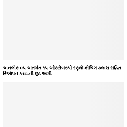
અનલોક ૦૫ અંતર્ગત ૧૫ ઓક્ટોબરથી સ્કૂલો કોચિંગ ક્લાસ સહિત
રિઓપન કરવાની છૂટ આપી