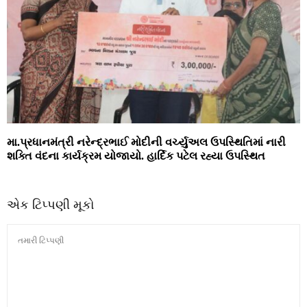
મા.પ્રધાનમંત્રી નરેન્દ્રભાઈ મોદીની વર્ચ્યુઅલ ઉપસ્થિતિમાં નારી
શક્તિ વંદના કાર્યક્રમ યોજાયો. હાર્દિક પટેલ રહ્યા ઉપસ્થિત
એક ટિપ્પણી મૂકો