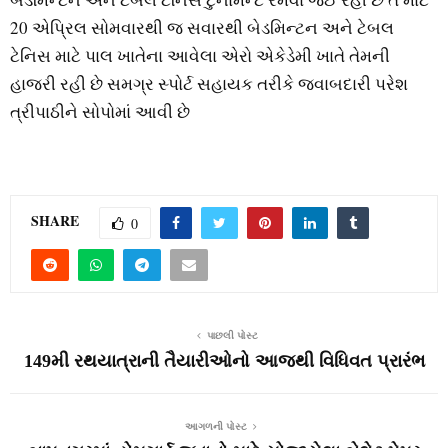
20 એપ્રિલ સોમવારથી જ સવારથી બેડમિન્ટન અને ટેબલ
ટેનિસ માટે પાલ ખાતેના આવેલા એરો એકેડેમી ખાતે તેમની
હાજરી રહી છે સમગ્ર સ્પોર્ટ સહાયક તરીકે જવાબદારી પરેશ
ત્રીપાઠીને સોપોમાં આવી છે
SHARE
0
પાછલી પોસ્ટ
149મી રથયાત્રાની તૈયારીઓનો આજથી વિધિવત પ્રારંભ
આગળની પોસ્ટ