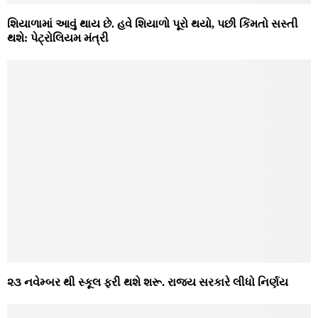
શિયાળામાં આવું થાય છે. હવે શિયાળો પૂરો થયો, પછી કિંમતો સસ્તી
થશે: પેટ્રોલિયમ મંત્રી
૨૩ નવેમ્બર થી સ્કૂલ ફરી થશે શરૂ. રાજ્ય સરકારે લીધો નિર્ણય