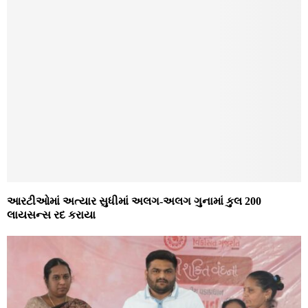
આરટીઓમાં અત્યાર સુધીમાં અલગ-અલગ ગુનામાં કુલ 200
લાયસન્સ રદ કરાયા