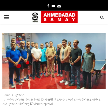
Facebook
Youtube
Email
PRIMARY
MENU
Home
ગુજરાત
ઓલ ઇન્ડિયા પોલીસ 9 થી 13 મે સુધી બેડમિન્ટન અને ટેબલ ટેનિસ ટુર્નામેન્ટ
માટે ગુજરાત પોલીસનું સિલેક્શન સુરતમાં