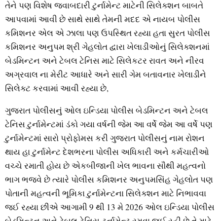
તેને પણ વિશેષ જવાબદારી ટુર્નામેન્ટ માટેની સિલેક્શન બાબતે
આપવામાં આવી છે સાથે સાથે તેમની મદદ એ નાયબ પોલીસ
કમિશનર એલ એ ઝાલા પણ ઉપસ્થિત રહ્યા હતા સુરત પોલીસ
કમિશનર અનુપમ શ્રી ગેહલોત દ્વારા ખેલાડીઓનું સિલેક્શનમાં
બેડમિન્ટન અને ટેબલ ટેનિસ માટે સિલેકટર રાવત અને નીરવ
અગ્રવાલ ના મેરીટ આધારે અને સારી ગેમ બતાવનાર ખેલાડીને
સિલેક્ટ કરવામાં આવી રહ્યા છે,
ગુજરાત પોલીસનું ઓલ ઇન્ડિયા પોલીસ બેડમિન્ટન અને ટેબલ
ટેનિસ ટુર્નામેન્ટમાં ડંકો ગયા વર્ષની જેમ આ વર્ષે જેમ આ વર્ષે પણ
ટુર્નામેન્ટમાં સારો પ્રોફોમસ કરી ગુજરાત પોલીસનું નામ રોશન
થાય હા ટુર્નામેન્ટ દેશભરના પોલીસ અધિકારી અને કર્મચારીઓ
વચ્ચે રમાતી હોય છે એકબીજાની ખેલ ભાવના સૌથી મહત્વનો
ભાગ ભજવે છે ત્યારે પોલીસ કમિશનર અનુપમસિંહ ગેહલોત પણ
પોતાની મહત્વની ભૂમિકા ટુર્નામેન્ટના સિલેક્શન માટે નિભાવવા
જઈ રહ્યા છીએ આગામી 9 થી 13 મે 2026 ઓલ ઇન્ડિયા પોલીસ
બેડમિન્ટન અને ટેબલ ટેનિસ ટુર્નામેન્ટ રમવા જઈ રહી છે તે માટે