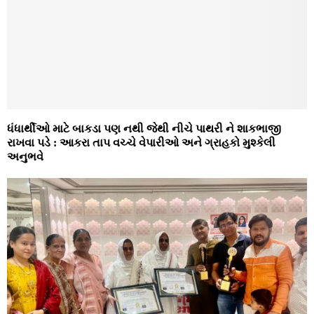
ધંધાર્થીઓ માટે બાકડા પણ નથી જેથી નીચે પાથરી ને શાકભાજી
રાખવા પડે : આકરા તાપ વચ્ચે વેપારીઓ અને ગ્રાહકો મુશ્કેલી
અનુભવે