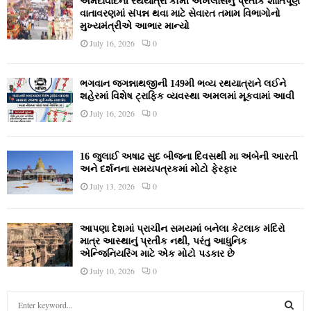
અમદાવાદની રથયાત્રા કોમી એખલાસનું પ્રતીક શાંતિપૂર્ણ
વાતાવરણમાં સંપન્ન થવા માટે સેવારત તમામ વિભાગોનો
મુખ્યમંત્રીએ આભાર માન્યો
July 16, 2026
0
ભગવાન જગન્નાથજીની 149મી ભવ્ય રથયાત્રાને લઈને
શહેરમાં વિશેષ ટ્રાફિક વ્યવસ્થા અમલમાં મૂકવામાં આવી
July 16, 2026
0
16 જુલાઈ અષાઢ સુદ બીજના દિવસથી મા અંબેની આરતી
અને દર્શનના સમયપત્રકમાં મોટો ફેરફાર
July 13, 2026
0
આપણા દેશમાં પ્રાચીન સમયમાં બનેલા કેટલાક મંદિરો
માત્ર આસ્થાનું પ્રતીક નથી, પરંતુ આધુનિક
એન્જિનિયરિંગ માટે એક મોટો પડકાર છે
July 10, 2026
0
S