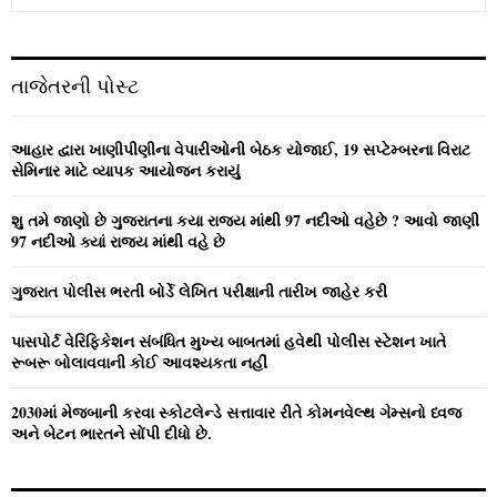
e
a
S
r
c
E
તાજેતરની પોસ્ટ
h
f
A
o
આહાર દ્વારા ખાણીપીણીના વેપારીઓની બેઠક યોજાઈ, 19 સપ્ટેમ્બરના વિરાટ
r
R
સેમિનાર માટે વ્યાપક આયોજન કરાયું
:
C
શુ તમે જાણો છે ગુજરાતના કયા રાજ્ય માંથી 97 નદીઓ વહેછે ? આવો જાણી
97 નદીઓ ક્યાં રાજ્ય માંથી વહે છે
H
ગુજરાત પોલીસ ભરતી બોર્ડે લેખિત પરીક્ષાની તારીખ જાહેર કરી
પાસપોર્ટ વેરિફિકેશન સંબંધિત મુખ્ય બાબતમાં હવેથી પોલીસ સ્ટેશન ખાતે
રૂબરૂ બોલાવવાની કોઈ આવશ્યકતા નહીં
2030માં મેજબાની કરવા સ્કોટલેન્ડે સત્તાવાર રીતે કોમનવેલ્થ ગેમ્સનો ધ્વજ
અને બેટન ભારતને સોંપી દીધો છે.