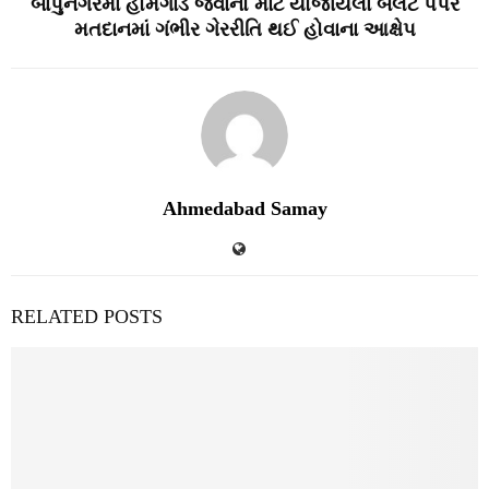
બાપુનગરમાં હોમગાર્ડ જવાનો માટે યોજાયેલા બેલેટ પેપર
મતદાનમાં ગંભીર ગેરરીતિ થઈ હોવાના આક્ષેપ
Ahmedabad Samay
RELATED POSTS