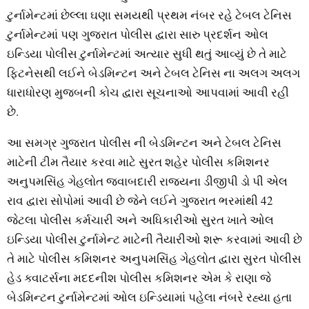
ટુર્નામેન્ટમાં છેલ્લા ઘણા સમયથી પ્રથમ નંબર રહે ટેબલ ટેનિસ
ટુર્નામેન્ટમાં પણ ગુજરાત પોલીસ દ્વારા સારુ પ્રદર્શન ઓલ
ઇન્ડિયા પોલીસ ટુર્નામેન્ટમાં અત્યાર સુધી થતું આવ્યું છે તે માટે
ફિટનેસથી લઈને બેડમિન્ટન અને ટેબલ ટેનિસ ના અલગ અલગ
ધારાધોરણ મુજબની કોચ દ્વારા સૂચનાઓ આપવામાં આવી રહી
છે.
આ સમગ્ર ગુજરાત પોલીસ ની બેડમિન્ટન અને ટેબલ ટેનિસ
માટેની ટીમ તૈયાર કરવા માટે સુરત શહેર પોલીસ કમિશનર
અનુપમસિંહ ગેહલોત જવાબદારી રાજ્યના ડીજીપી ડો પી એલ
રાવ દ્વારા સોપોમાં આવી છે જેને લઈને ગુજરાત ભરમાંથી 42
જેટલા પોલીસ કર્મચારી અને અધિકારીઓ સુરત ખાતે ઓલ
ઇન્ડિયા પોલીસ ટુર્નામેન્ટ માટેની તૈયારીઓ શરૂ કરવામાં આવી છે
તે માટે પોલીસ કમિશનર અનુપમસિંહ ગેહલોત દ્વારા સુરત પોલીસ
હેડ ક્વાટર્સના મદદનીશ પોલીસ કમિશનર એમ કે રાણા જે
બેડમિન્ટન ટુર્નામેન્ટમાં ઓલ ઇન્ડિયામાં પહેલા નંબરે રહ્યા હતા