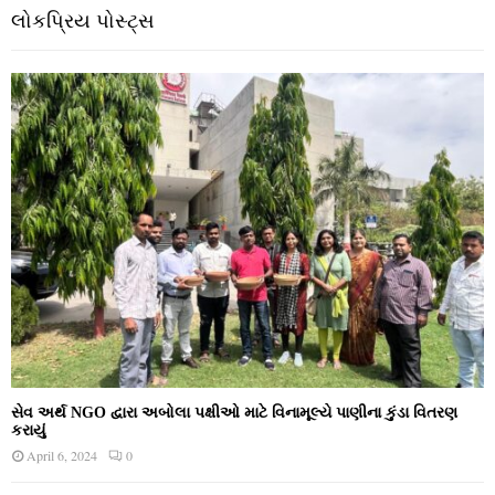
લોકપ્રિય પોસ્ટ્સ
સેવ અર્થ NGO દ્વારા અબોલા પક્ષીઓ માટે વિનામૂલ્યે પાણીના કુંડા વિતરણ
કરાયું
April 6, 2024
0