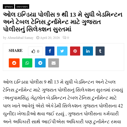
ગુજરાત
રમતગમત
ઓલ ઇન્ડિયા પોલીસ 9 થી 13 મે સુધી બેડમિન્ટન
અને ટેબલ ટેનિસ ટુર્નામેન્ટ માટે ગુજરાત
પોલીસનું સિલેક્શન સુરતમાં
by
Ahmedabad Samay
April 20, 2026
0
SHARE
0
ઓલ ઇન્ડિયા પોલીસ 9 થી 13 મે સુધી બેડમિન્ટન અને ટેબલ
ટેનિસ ટુર્નામેન્ટ માટે ગુજરાત પોલીસનું સિલેક્શન સુરતમાં રખાયું
:અનુપામસિંહ ગેહલોત બેડમિન્ટન ટેબલ ટેનિસ ટુર્નામેન્ટ માટે
પાલ ખાતે આવેલું એરો એકેડેમી સિલેક્શન ગુજરાત પોલીસના 42
ચુનીંદા ખેલાડીઓ થવા જઈ રહ્યું , ગુજરાત પોલીસના કર્મચારી
અને અધિકારી સાથે આઈપીએસ અધિકારી પણ ટુર્નામેન્ટ રમવા