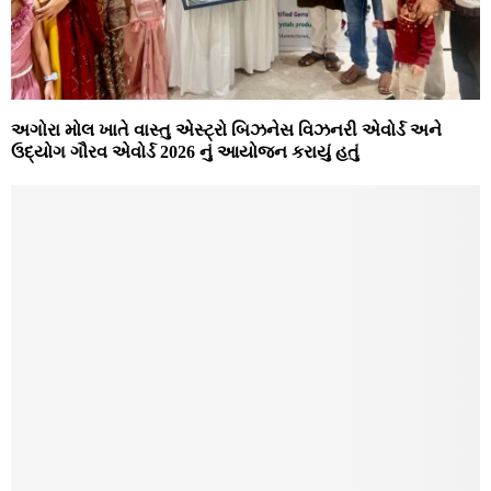
અગોરા મોલ ખાતે વાસ્તુ એસ્ટ્રો બિઝનેસ વિઝનરી એવોર્ડ અને
ઉદ્યોગ ગૌરવ એવોર્ડ 2026 નું આયોજન કરાયું હતું