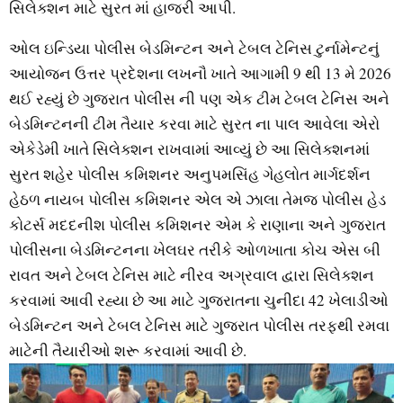
સિલેક્શન માટે સુરત માં હાજરી આપી.
ઓલ ઇન્ડિયા પોલીસ બેડમિન્ટન અને ટેબલ ટેનિસ ટુર્નામેન્ટનું
આયોજન ઉત્તર પ્રદેશના લખનૌ ખાતે આગામી 9 થી 13 મે 2026
થઈ રહ્યું છે ગુજરાત પોલીસ ની પણ એક ટીમ ટેબલ ટેનિસ અને
બેડમિન્ટનની ટીમ તૈયાર કરવા માટે સુરત ના પાલ આવેલા એરો
એકેડેમી ખાતે સિલેક્શન રાખવામાં આવ્યું છે આ સિલેક્શનમાં
સુરત શહેર પોલીસ કમિશનર અનુપમસિંહ ગેહલોત માર્ગદર્શન
હેઠળ નાયબ પોલીસ કમિશનર એલ એ ઝાલા તેમજ પોલીસ હેડ
કોટર્સ મદદનીશ પોલીસ કમિશનર એમ કે રાણાના અને ગુજરાત
પોલીસના બેડમિન્ટનના ખેલઘર તરીકે ઓળખાતા કોચ એસ બી
રાવત અને ટેબલ ટેનિસ માટે નીરવ અગ્રવાલ દ્વારા સિલેક્શન
કરવામાં આવી રહ્યા છે આ માટે ગુજરાતના ચુનીદા 42 ખેલાડીઓ
બેડમિન્ટન અને ટેબલ ટેનિસ માટે ગુજરાત પોલીસ તરફથી રમવા
માટેની તૈયારીઓ શરૂ કરવામાં આવી છે.