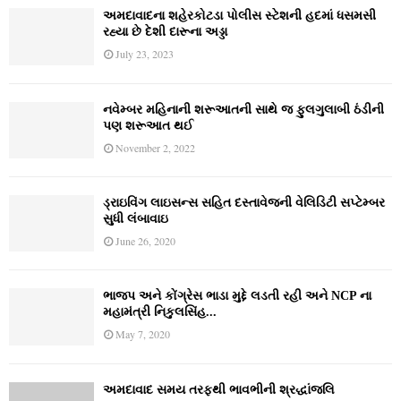
અમદાવાદના શહેરકોટડા પોલીસ સ્ટેશની હદમાં ધસમસી
રહ્યા છે દેશી દારૂના અડ્ડા
July 23, 2023
નવેમ્‍બર મહિનાની શરૂઆતની સાથે જ ફુલગુલાબી ઠંડીની
પણ શરૂઆત થઈ
November 2, 2022
ડ્રાઇવિંગ લાઇસન્સ સહિત દસ્તાવેજની વેલિડિટી સપ્ટેમ્બર
સુધી લંબાવાઇ
June 26, 2020
ભાજપ અને કોંગ્રેસ ભાડા મુદ્દે લડતી રહી અને NCP ના
મહામંત્રી નિકુલસિંહ...
May 7, 2020
અમદાવાદ સમય તરફથી ભાવભીની શ્રદ્ધાંજલિ