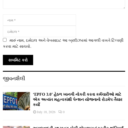
મારું નામ, ઇમેઇલ અને વેબસાઇટ આ બ્રાઉઝરમાં આગલી વખતે ટિપ્પણી
કરવા માટે સાચવો.
જીવનશૈલી
‘EPFO 3.0’ હેઠળ ખાનગી નોકરી કરતા કર્મચારીઓ માટે
એક અત્યંત મહત્વકાંક્ષી પેન્શન યોજનાનો રોડમેપ તૈયાર
કર્યો
July 18, 2026
0