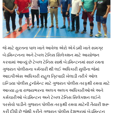
જે માટે સુરતના પાલ ખાતે આવેલા એરો એકેડમી ખાતે સમગ્ર
બેડમિન્ટનના અને ટેબલ ટેનિસ સિલેક્શન માટે આયોજન
કરવામાં આવ્યું છે ટેબલ ટેનિસ સાથે બેડમિન્ટનમાં સારું રમતા
ગુજરાત પોલીસના કર્મચારી થી લઈ અધિકારી સુધીના જેમાં
આઇપીએસ અધિકારી રાહુલ ત્રિપાઠી ખેલાડી તરીકે ઓલ
ઇન્ડિયા પોલીસ ટુર્નામેન્ટ માટે ગુજરાત પોલીસ તરફથી રમવા માટે
આવ્યા હતા રાજ્યભરના અલગ અલગ અધિકારીઓએ અને
કર્મચારીઓ બેડમિન્ટન અને ટેબલ ટેનિસ સિલેક્શન લઈને
પરસેવો પાડીને ગુજરાત પોલીસ તરફથી રમવા માટેની તૈયારી શરૂ
કરી દીધી છે જેથી કરીને ગુજરાત પોલીસ દેશભરમાં બેડમિન્ટન