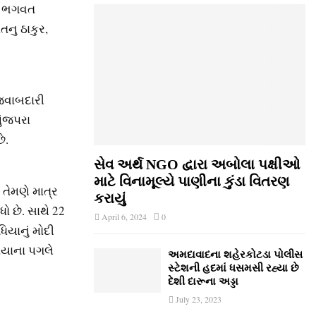
5) ભગવત
ંતનુ ઠાકુર,
જવાબદારી
ુંજપરા
ે.
સેવ અર્થ NGO દ્વારા અબોલા પક્ષીઓ
માટે વિનામૂલ્યે પાણીના કુંડા વિતરણ
 તેમણે માત્ર
કરાયું
ો છે. સાથે 22
April 6, 2024
0
યાનું મોદી
ધિયાના પગલે
અમદાવાદના શહેરકોટડા પોલીસ
સ્ટેશની હદમાં ધસમસી રહ્યા છે
દેશી દારૂના અડ્ડા
July 23, 2023