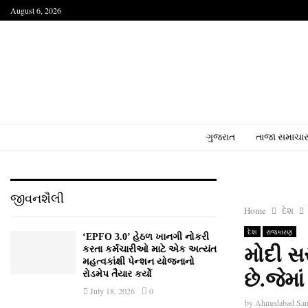
August 6, 2026
ગુજરાત
તાજા સમાચા
જીવનશૈલી
Home
દેશ
દેશ
રાજકારણ
‘EPFO 3.0’ હેઠળ ખાનગી નોકરી
મોદી સર
કરતા કર્મચારીઓ માટે એક અત્યંત
મહત્વકાંક્ષી પેન્શન યોજનાનો
છે.જેમા
રોડમેપ તૈયાર કર્યો
July 18, 2026
0
by
Ahmedabad Sa