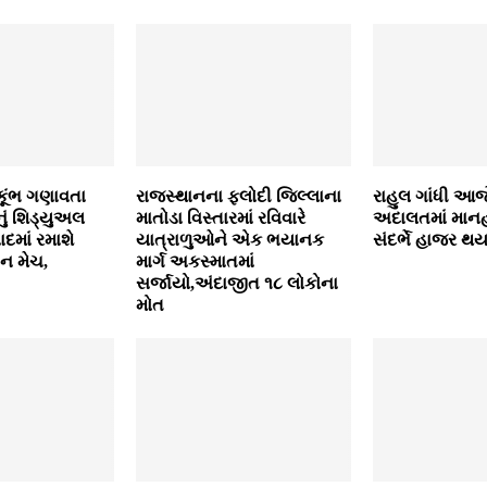
ાકૂંભ ગણાવતા
રાજસ્થાનના ફલોદી જિલ્લાના
રાહુલ ગાંધી આજ
નું શિડ્‍યુઅલ
માતોડા વિસ્તારમાં રવિવારે
અદાલતમાં માનહ
દમાં રમાશે
યાત્રાળુઓને એક ભયાનક
સંદર્ભે હાજર થય
ાન મેચ,
માર્ગ અકસ્માતમાં
સર્જાયો,અંદાજીત ૧૮ લોકોના
મોત