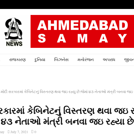
ર
રાજકારણ
દુનિયા
બિઝનેસ
મનોરંજન
અપરાધ
જીવન
મોદી સરકારમાં કેબિનેટનું વિસ્તરણ થવા જઇ રહ્યુ છે.જેમાં ૪૩ નેતાઓ મંત્રી બનવા જઇ ર
કારમાં કેબિનેટનું વિસ્તરણ થવા જઇ ર
ં ૪૩ નેતાઓ મંત્રી બનવા જઇ રહ્યા છે
may
July 7, 2021
0