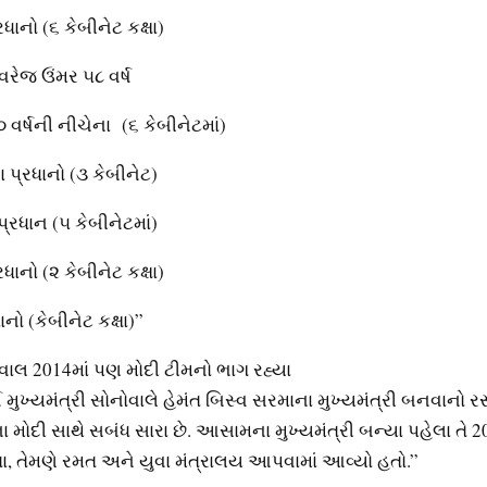
ધાનો (૬ કેબીનેટ કક્ષા)
રેજ ઉંમર ૫૮ વર્ષ
૦ વર્ષની નીચેના (૬ કેબીનેટમાં)
ા પ્રધાનો (૩ કેબીનેટ)
રધાન (૫ કેબીનેટમાં)
ાનો (૨ કેબીનેટ કક્ષા)
નો (કેબીનેટ કક્ષા)”
ોવાલ 2014માં પણ મોદી ટીમનો ભાગ રહ્યા
મુખ્યમંત્રી સોનોવાલે હેમંત બિસ્વ સરમાના મુખ્યમંત્રી બનવાનો રસ્ત
ા મોદી સાથે સબંધ સારા છે. આસામના મુખ્યમંત્રી બન્યા પહેલા તે 20
તા, તેમણે રમત અને યુવા મંત્રાલય આપવામાં આવ્યો હતો.”