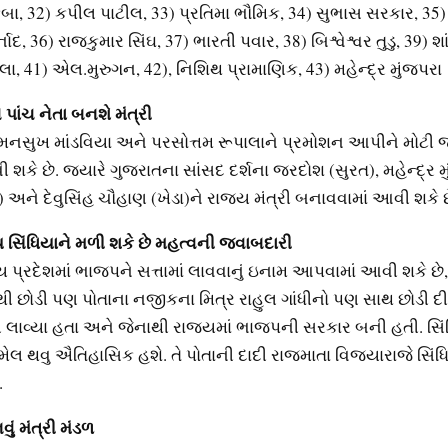
બા, 32) કપીલ પાટીલ, 33) પ્રતિમા ભૌમિક, 34) સુભાસ સરકાર, 3
ાદ, 36) રાજકુમાર સિંઘ, 37) ભારતી પવાર, 38) બિશ્વેશ્વર તુડુ, 39) શા
ા, 41) એલ.મુરુગન, 42), નિશિથ પ્રામાણિક, 43) મહેન્દ્ર મુંજપરા
ાંચ નેતા બનશે મંત્રી
 મનસુખ માંડવિયા અને પરસોત્તમ રૂપાલાને પ્રમોશન આપીને મોટી 
 શકે છે. જ્યારે ગુજરાતના સાંસદ દર્શના જરદોશ (સુરત), મહેન્દ્ર મ
ર) અને દેવુસિંહ ચૌહાણ (ખેડા)ને રાજ્ય મંત્રી બનાવવામાં આવી શકે છ
ય સિંધિયાને મળી શકે છે મહત્વની જવાબદારી
્ય પ્રદેશમાં ભાજપને સત્તામાં લાવવાનું ઇનામ આપવામાં આવી શકે છે,
થી છોડી પણ પોતાના નજીકના મિત્ર રાહુલ ગાંધીનો પણ સાથ છોડી દીધ
લાવ્યા હતા અને જેનાથી રાજ્યમાં ભાજપની સરકાર બની હતી. સિંધિ
ામેલ થવુ ઐતિહાસિક હશે. તે પોતાની દાદી રાજમાતા વિજયારાજે સિં
.
ું મંત્રી મંડળ