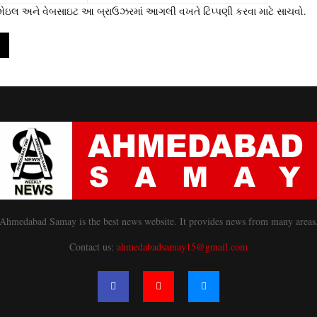
 ઇમેઇલ અને વેબસાઇટ આ બ્રાઉઝરમાં આગલી વખતે ટિપ્પણી કરવા માટે સાચવો.
Ahmedabad Samay is the best news website. It provides news from many areas
Contact us:
ahmedabadsamay15@gmail.com