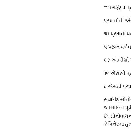
“૧૧ મહિલા પ્ર
પ્રધાનોની એવ
૧૪ પ્રધાનો ૫
૫ પછાત વર્ગન
૨૭ ઓબીસી પ્
૧૨ એસસી પ્રધ
૮ એસટી પ્રધા
સર્વાનંદ સોન
આસામના પૂર્વ 
છે. સોનોવાલન
કેબિનેટમાં હ