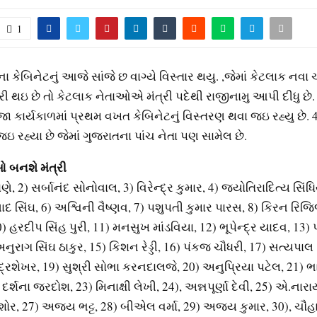
1
 કેબિનેટનું આજે સાંજે છ વાગ્યે વિસ્તાર થયુ. ,જેમાં કેટલાક નવા ચ
્રી થઇ છે તો કેટલાક નેતાઓએ મંત્રી પદેથી રાજીનામુ આપી દીધુ છે.
 કાર્યકાળમાં પ્રથમ વખત કેબિનેટનું વિસ્તરણ થવા જઇ રહ્યુ છે.
જઇ રહ્યા છે જેમાં ગુજરાતના પાંચ નેતા પણ સામેલ છે.
 બનશે મંત્રી
ે, 2) સર્બાનંદ સોનોવાલ, 3) વિરેન્દ્ર કુમાર, 4) જ્યોતિરાદિત્ય સિંધિ
સાદ સિંઘ, 6) અશ્વિની વૈષ્ણવ, 7) પશુપતી કુમાર પારસ, 8) કિરન રિજિ
0) હરદીપ સિંહ પુરી, 11) મનસુખ માંડવિયા, 12) ભૂપેન્દ્ર યાદવ, 13)
નુરાગ સિંઘ ઠાકુર, 15) કિશન રેડ્ડી, 16) પંકજ ચૌધરી, 17) સત્યપાલ
દ્રશેખર, 19) સુશ્રી સોભા કરનદાલજે, 20) અનુપ્રિયા પટેલ, 21) ભા
2) દર્શના જરદોશ, 23) મિનાક્ષી લેખી, 24), અન્નપૂર્ણા દેવી, 25) એ.ના
ોર, 27) અજય ભટ્ટ, 28) બીએલ વર્મા, 29) અજય કુમાર, 30), ચૌહાણ