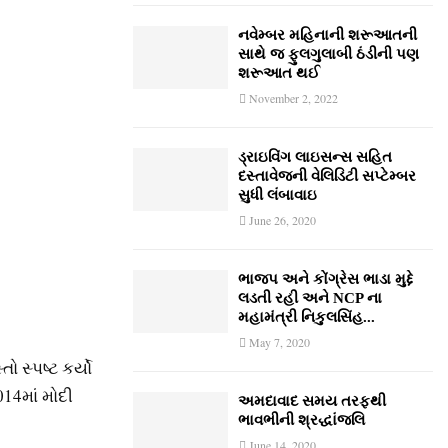
નવેમ્‍બર મહિનાની શરૂઆતની
સાથે જ ફુલગુલાબી ઠંડીની પણ
શરૂઆત થઈ
November 2, 2022
ડ્રાઇવિંગ લાઇસન્સ સહિત
દસ્તાવેજની વેલિડિટી સપ્ટેમ્બર
સુધી લંબાવાઇ
June 26, 2020
ભાજપ અને કોંગ્રેસ ભાડા મુદ્દે
લડતી રહી અને NCP ના
મહામંત્રી નિકુલસિંહ...
May 7, 2020
ો સ્પષ્ટ કર્યો
14માં મોદી
અમદાવાદ સમય તરફથી
ભાવભીની શ્રદ્ધાંજલિ
June 14, 2020