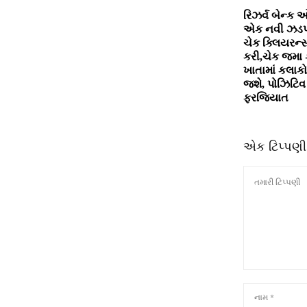
રિઝર્વ બેન્‍ક
એક નવી ઝડપ
ચેક ક્‍લિયરન્‍
કરી,ચેક જમા ક
ખાતામાં કલાકો
જશે, પોઝિટિવ 
ફરજિયાત
એક ટિપ્પણી