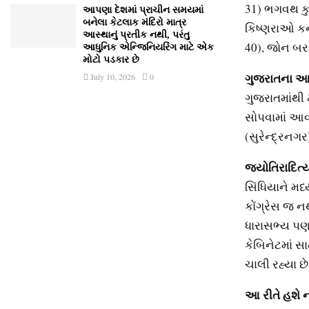
31) ભગવથ કુ
આપણા દેશમાં પ્રાચીન સમયમાં
બનેલા કેટલાક મંદિરો માત્ર
કિષ્ણરાઓ કર્ન
આસ્થાનું પ્રતીક નથી, પરંતુ
40), જોન બરલ
આધુનિક એન્જિનિયરિંગ માટે એક
મોટો પડકાર છે
ગુજરાતના આ પ
July 10, 2026
0
ગુજરાતમાંથી
સોપવામાં આવી
(સુરેન્દ્રનગ
જ્યોતિરાદિત્
સિંધિયાને મધ
કોંગ્રેસ જ ન
ધારાસભ્ય પણ 
કેબિનેટમાં સ
ચાલી રહ્યા છે
આ રીતે હશે નવ