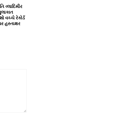
તિ વ્લાદિમીર
મુલાકાત
ો વચ્ચે રેકોર્ડ
 હસ્તાક્ષર