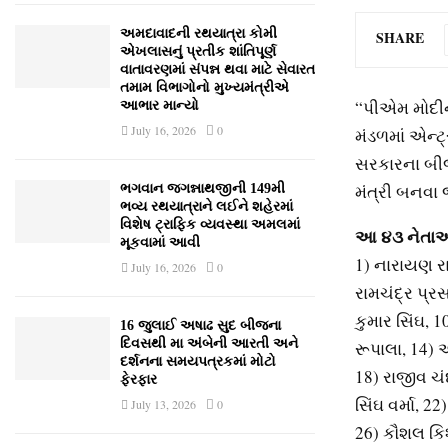
અમદાવાદની રથયાત્રા કોમી
SHARE
એખલાસનું પ્રતીક શાંતિપૂર્ણ
વાતાવરણમાં સંપન્ન થવા માટે સેવારત
તમામ વિભાગોનો મુખ્યમંત્રીએ
“પીએમ મોદીના
આભાર માન્યો
July 16, 2026
0
મંડળમાં એન્ટ
સરકારના બીજા
મંત્રી બનવા 
ભગવાન જગન્નાથજીની 149મી
ભવ્ય રથયાત્રાને લઈને શહેરમાં
વિશેષ ટ્રાફિક વ્યવસ્થા અમલમાં
આ ૪૩ નેતાઓ
મૂકવામાં આવી
1) નારાયણ રાણ
July 16, 2026
0
રામચંદ્ર પ્ર
કુમાર સિંઘ, 1
16 જુલાઈ અષાઢ સુદ બીજના
દિવસથી મા અંબેની આરતી અને
રૂપાલા, 14) અ
દર્શનના સમયપત્રકમાં મોટો
18) રાજીવ ચં
ફેરફાર
સિંઘ વર્મા, 2
July 13, 2026
0
26) કૌશલ કિશ