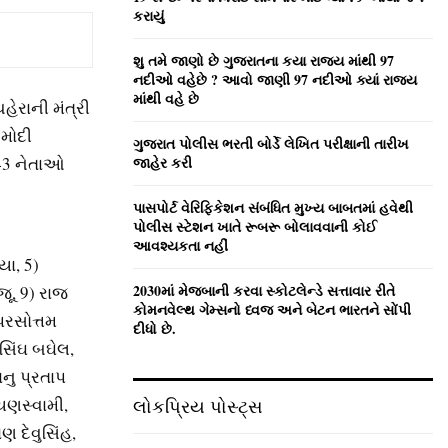
:
કરાયું
C
શુ તમે જાણો છે ગુજરાતના કયા રાજ્ય માંથી 97
H
નદીઓ વહેછે ? આવો જાણી 97 નદીઓ ક્યાં રાજ્ય
માંથી વહે છે
હેરાની મંત્રી
 મોદી
ગુજરાત પોલીસ ભરતી બોર્ડે લેખિત પરીક્ષાની તારીખ
 43 નેતાઓ
જાહેર કરી
પાસપોર્ટ વેરિફિકેશન સંબંધિત મુખ્ય બાબતમાં હવેથી
પોલીસ સ્ટેશન ખાતે રૂબરૂ બોલાવવાની કોઈ
આવશ્યકતા નહીં
યા, 5)
2030માં મેજબાની કરવા સ્કોટલેન્ડે સત્તાવાર રીતે
જૂ, 9) રાજ
કોમનવેલ્થ ગેમ્સનો ધ્વજ અને બેટન ભારતને સોંપી
 પરસોત્તમ
દીધો છે.
 સિંઘ બઘેલ,
નુ પ્રતાપ
રાયણસ્વામી,
લોકપ્રિય પોસ્ટ્સ
 દેવુસિંહ,