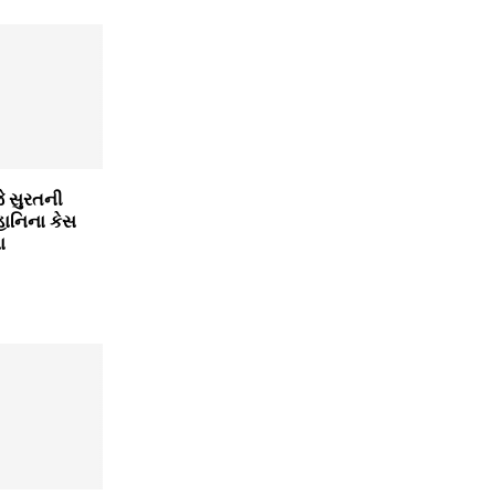
ે સુરતની
ાનિના કેસ
ા