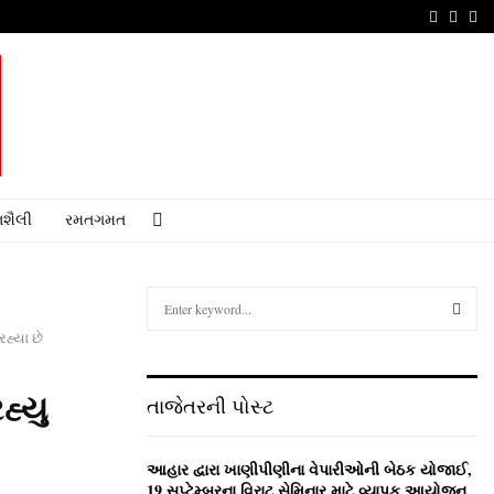
Faceboo
Youtu
Em
શૈલી
રમતગમત
S
e
હ્યા છે
a
S
r
c
E
હ્યુ
તાજેતરની પોસ્ટ
h
f
A
o
આહાર દ્વારા ખાણીપીણીના વેપારીઓની બેઠક યોજાઈ,
r
R
19 સપ્ટેમ્બરના વિરાટ સેમિનાર માટે વ્યાપક આયોજન