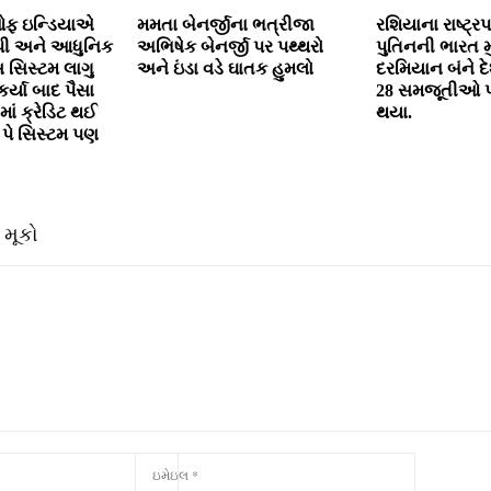
 ઓફ ઇન્‍ડિયાએ
મમતા બેનર્જીના ભત્રીજા
રશિયાના રાષ્ટ્રપ
ી અને આધુનિક
અભિષેક બેનર્જી પર પથ્થરો
પુતિનની ભારત 
સ સિસ્‍ટમ લાગુ
અને ઇંડા વડે ઘાતક હુમલો
દરમિયાન બંને દેશ
ર્યા બાદ પૈસા
28 સમજૂતીઓ પર
માં ક્રેડિટ થઈ
થયા.
પે સિસ્‍ટમ પણ
 મૂકો