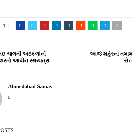
1
 લઇ ચાલતી અટકળોનો
આજે શહેરના તમામ 
શરતો આધીન રથયાત્રા
સેન
Ahmedabad Samay
POSTS