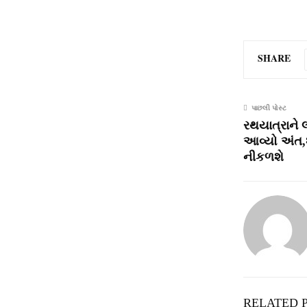
SHARE
પાછલી પોસ્ટ
રથયાત્રાને
આવ્યો અંત,
નીકળશે
RELATED 