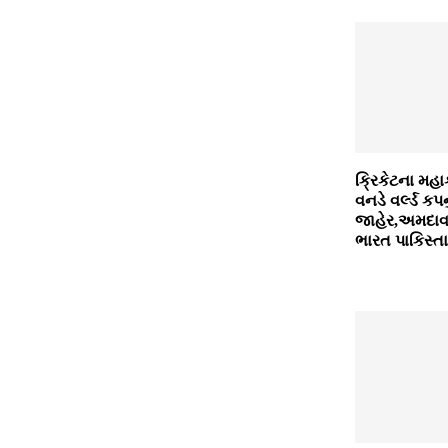
ક્રિકેટના મહ
વનડે વર્લ્‍ડ કપ
જાહેર,અમદાવા
ભારત પાકિસ્ત