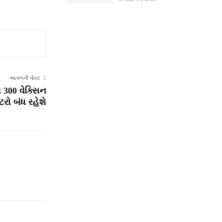
આગળની પોસ્ટ
300 વેક્સિન
્ટરો બંધ રહેશે