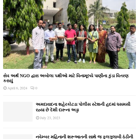
સેવ અર્થ NGO દ્વારા અબોલા પક્ષીઓ માટે વિનામૂલ્યે પાણીના કુંડા વિતરણ
કરાયું
April 6, 2024
0
અમદાવાદના શહેરકોટડા પોલીસ સ્ટેશની હદમાં ધસમસી
રહ્યા છે દેશી દારૂના અડ્ડા
July 23, 2023
નવેમ્‍બર મહિનાની શરૂઆતની સાથે જ ફુલગુલાબી ઠંડીની