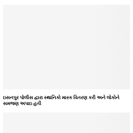
ઇસનપુર પોલીસ દ્વારા સ્થાનિકો માસ્ક વિતરણ કરી અને લોકોને
સમજણ અપાઇ હતી