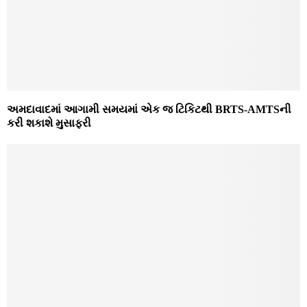
અમદાવાદમાં આગામી સમયમાં એક જ ટિકિટથી BRTS-AMTSની
કરી શકાશે મુસાફરી