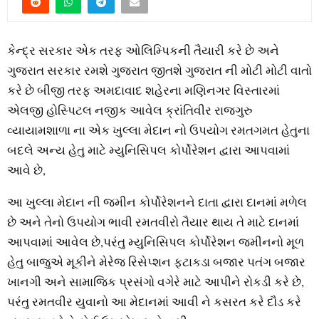
કેન્દ્ર સરકાર એક તરફ ઓલિમ્પિકની તૈયારી કરે છે અને
ગુજરાત સરકાર રમશે ગુજરાત જીતશે ગુજરાત ની મોટી મોટી વાતો
કરે છે બીજી તરફ અમદાવાદ શહેરના મણિનગર વિસ્તારમાં
એલજી હોસ્પિટલ નજીક આવેલ ક્રાંતિવીર રાજગુરુ
વ્યાયામશાળા ના એક ખુલ્લા મેદાન નો ઉપયોગ રમતગમત હેતુના
બદલે અન્ય હેતુ માટે મ્યુનિસિપલ કોર્પોરેશન દ્વારા આપવામાં
આવે છે,
આ ખુલ્લા મેદાન ની જમીન કોર્પોરેશનને દાતા દ્વારા દાનમાં મળેલ
છે અને તેનો ઉપયોગ ભાવી રમતવીરો તૈયાર થાય તે માટે દાનમાં
આપવામાં આવેલ છે,પરંતુ મ્યુનિસિપલ કોર્પોરેશન જમીનનો મૂળ
હેતુ બાજુએ મૂકીને મેરેજ રિસેપ્શન ફટાકડા બજાર પતંગ બજાર
ખાનગી અને સામાજિક પ્રસંગો વગેરે માટે આપીને રોકડી કરે છે,
પરંતુ રમતવીર યુવાનો આ મેદાનમાં આવી ને કસરત કરે દૌડ કરે