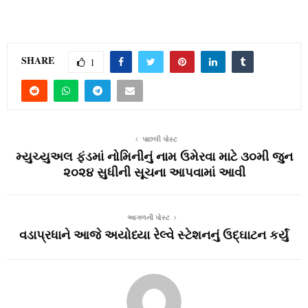
SHARE
1
પાછલી પોસ્ટ
મ્યુચ્યુઅલ ફંડમાં નોમિનીનું નામ ઉમેરવા માટે ૩૦મી જુન
૨૦૨૪ સુધીની સૂચના આપવામાં આવી
આગળની પોસ્ટ
વડાપ્રધાને આજે અયોધ્યા રેલ્વે સ્ટેશનનું ઉદ્ઘાટન કર્યું