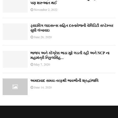
પણ શરૂઆત થઈ
November 2, 2022
ડ્રાઇવિંગ લાઇસન્સ સહિત દસ્તાવેજની વેલિડિટી સપ્ટેમ્બર
સુધી લંબાવાઇ
June 26, 2020
ભાજપ અને કોંગ્રેસ ભાડા મુદ્દે લડતી રહી અને NCP ના
મહામંત્રી નિકુલસિંહ...
May 7, 2020
અમદાવાદ સમય તરફથી ભાવભીની શ્રદ્ધાંજલિ
June 14, 2020