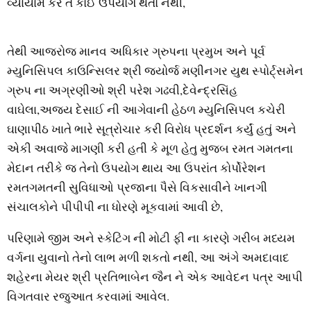
વ્યાયામ કરે તે કોઈ ઉપયોગ થતો નથી,
તેથી આજરોજ માનવ અધિકાર ગ્રુપના પ્રમુખ અને પૂર્વ
મ્યુનિસિપલ કાઉન્સિલર શ્રી જ્યોર્જ મણીનગર યુથ સ્પોર્ટ્સમેન
ગ્રુપ ના અગ્રણીઓ શ્રી પરેશ ગઢવી,દેવેન્દ્રસિંહ
વાઘેલા,અજય દેસાઈ ની આગેવાની હેઠળ મ્યુનિસિપલ કચેરી
ઘાણાપીઠ ખાતે ભારે સૂત્રોચાર કરી વિરોધ પ્રદર્શન કર્યું હતું અને
એકી અવાજે માગણી કરી હતી કે મૂળ હેતુ મુજબ રમત ગમતના
મેદાન તરીકે જ તેનો ઉપયોગ થાય આ ઉપરાંત કોર્પોરેશન
રમતગમતની સુવિધાઓ પ્રજાના પૈસે વિકસાવીને ખાનગી
સંચાલકોને પીપીપી ના ધોરણે મૂકવામાં આવી છે,
પરિણામે જીમ અને સ્કેટિંગ ની મોટી ફી ના કારણે ગરીબ મધ્યમ
વર્ગના યુવાનો તેનો લાભ મળી શકતો નથી, આ અંગે અમદાવાદ
શહેરના મેયર શ્રી પ્રતિભાબેન જૈન ને એક આવેદન પત્ર આપી
વિગતવાર રજુઆત કરવામાં આવેલ.