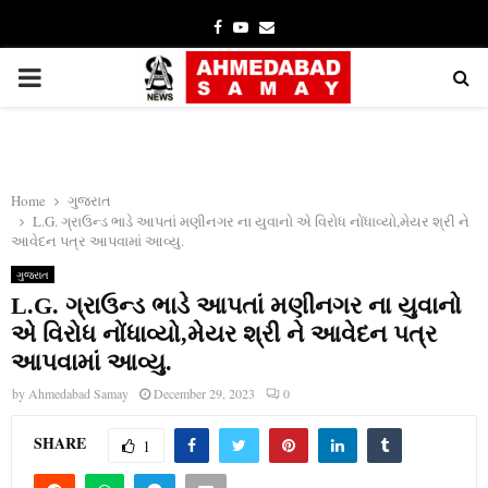
Facebook
Youtube
Email
PRIMARY
MENU
Home
ગુજરાત
L.G. ગ્રાઉન્ડ ભાડે આપતાં મણીનગર ના યુવાનો એ વિરોધ નોંધાવ્યો,મેયર શ્રી ને
આવેદન પત્ર આપવામાં આવ્યુ.
ગુજરાત
L.G. ગ્રાઉન્ડ ભાડે આપતાં મણીનગર ના યુવાનો
એ વિરોધ નોંધાવ્યો,મેયર શ્રી ને આવેદન પત્ર
આપવામાં આવ્યુ.
by
Ahmedabad Samay
December 29, 2023
0
SHARE
1