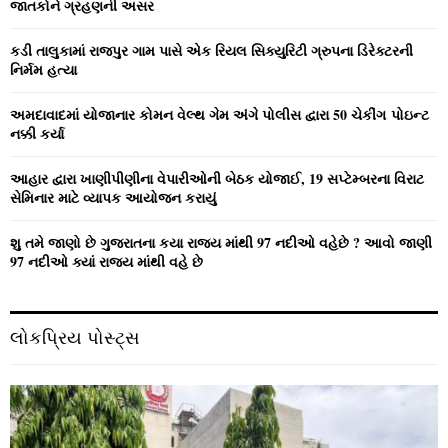
r
R
જાતકોને ગ્રહણની અસર
:
C
કડી તાલુકામાં રાજપુર ગામ પાસે એક રિયલ સિક્યુરિટી ગ્રુપના ડિરેક્ટરની
નિર્મમ હત્યા
H
અમદાવાદમાં યોજાનાર કોમન વેલ્‍થ ગેમ અંગે પોલીસ દ્વારા 50 ચેકીંગ પોઇન્‍ટ
નક્કી કર્યા
આહાર દ્વારા ખાણીપીણીના વેપારીઓની બેઠક યોજાઈ, 19 સપ્ટેમ્બરના વિરાટ
સેમિનાર માટે વ્યાપક આયોજન કરાયું
શુ તમે જાણો છે ગુજરાતના કયા રાજ્ય માંથી 97 નદીઓ વહેછે ? આવો જાણી
97 નદીઓ ક્યાં રાજ્ય માંથી વહે છે
લોકપ્રિય પોસ્ટ્સ