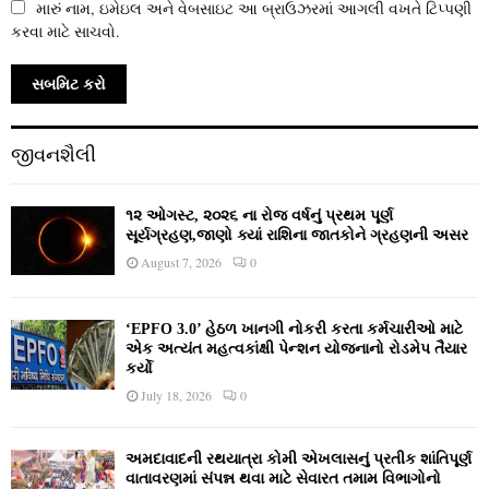
મારું નામ, ઇમેઇલ અને વેબસાઇટ આ બ્રાઉઝરમાં આગલી વખતે ટિપ્પણી
કરવા માટે સાચવો.
જીવનશૈલી
૧૨ ઓગસ્ટ, ૨૦૨૬ ના રોજ વર્ષનું પ્રથમ પૂર્ણ
સૂર્યગ્રહણ,જાણો ક્યાં રાશિના જાતકોને ગ્રહણની અસર
August 7, 2026
0
‘EPFO 3.0’ હેઠળ ખાનગી નોકરી કરતા કર્મચારીઓ માટે
એક અત્યંત મહત્વકાંક્ષી પેન્શન યોજનાનો રોડમેપ તૈયાર
કર્યો
July 18, 2026
0
અમદાવાદની રથયાત્રા કોમી એખલાસનું પ્રતીક શાંતિપૂર્ણ
વાતાવરણમાં સંપન્ન થવા માટે સેવારત તમામ વિભાગોનો