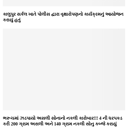
કાલુપુર સર્કલ ખાતે પોલીસ દ્વારા વૃક્ષારોપણનો કાર્યક્રમનું આયોજન
કરાયું હતું
ભરૂચમાં ઝડપાયો અસલી સોનાનો નકલી કારોબાર!!! 4 ની ધરપકડ
કરી 200 ગ્રામ અસલી અને 140 ગ્રામ નકલી સોનુ કબ્જે કરાયું