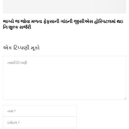
ભાગ્યે જ જોવા મળતા ફેફસાની ગાંઠની જીસીએસ હોસ્પિટલમાં થઇ
નિઃશુલ્ક સર્જરી
એક ટિપ્પણી મૂકો