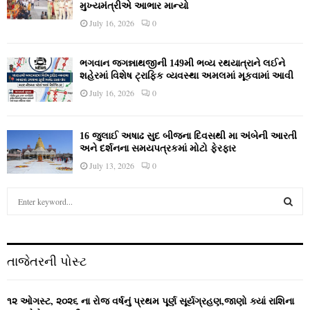
મુખ્યમંત્રીએ આભાર માન્યો
July 16, 2026
0
ભગવાન જગન્નાથજીની 149મી ભવ્ય રથયાત્રાને લઈને
શહેરમાં વિશેષ ટ્રાફિક વ્યવસ્થા અમલમાં મૂકવામાં આવી
July 16, 2026
0
16 જુલાઈ અષાઢ સુદ બીજના દિવસથી મા અંબેની આરતી
અને દર્શનના સમયપત્રકમાં મોટો ફેરફાર
July 13, 2026
0
S
e
a
S
r
c
E
તાજેતરની પોસ્ટ
h
f
A
o
૧૨ ઓગસ્ટ, ૨૦૨૬ ના રોજ વર્ષનું પ્રથમ પૂર્ણ સૂર્યગ્રહણ,જાણો ક્યાં રાશિના