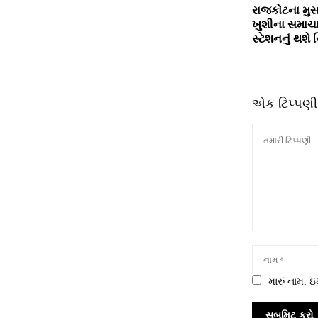
રાજકોટના મુસા
ખુશીના સમાચાર
સ્ટેશનનું થશે 
એક ટિપ્પણી
મારું નામ,