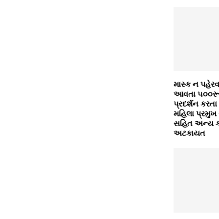
માસ્ક ન પહેરવ
આવતા ૫૦૦રૂ. 
પ્રદર્શન કર
મહિલા પ્રમુખ ર
સહિત અન્ય કા
અટકાયત