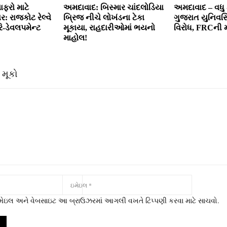
ફરો માટે
અમદાવાદ: બિસ્માર ચાંદલોડિયા
અમદાવાદ – વધુ 
: રાજકોટ રેલ્વે
બ્રિજ નીચે લોખંડના ટેકા
ગુજરાત યુનિવર્
રિ-ડેવલપમેન્ટ
મૂકાયા, રાહદારીઓમાં ભયનો
વિરોધ, FRCની 
માહોલ!
 મૂકો
 ઇમેઇલ અને વેબસાઇટ આ બ્રાઉઝરમાં આગલી વખતે ટિપ્પણી કરવા માટે સાચવો.