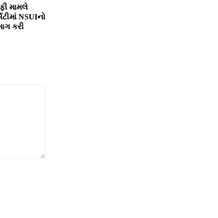
ફી મામલે
સિટીમાં NSUIનો
માગ કરી