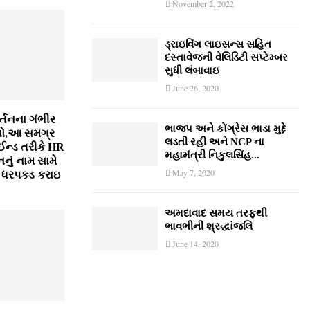
November 2, 2022
ડ્રાઇવિંગ લાઇસન્સ સહિત
દસ્તાવેજની વેલિડિટી સપ્ટેમ્બર
સુધી લંબાવાઇ
June 26, 2020
ર્તનના ગંભીર
ભાજપ અને કોંગ્રેસ ભાડા મુદ્દે
સો,આ સમગ્ર
લડતી રહી અને NCP ના
ઈન્ડ તરીકે HR
મહામંત્રી નિકુલસિંહ...
નું નામ સામે
May 7, 2020
ી ધરપકડ કરાઇ
અમદાવાદ સમય તરફથી
ભાવભીની શ્રદ્ધાંજલિ
June 14, 2020