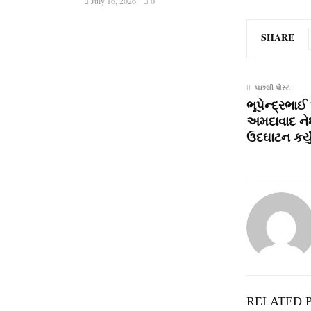
July 16, 2026
0
SHARE
પાછલી પોસ્ટ
ભૂપેન્દ્રભાઈ
અમદાવાદ ને
ઉદઘાટન કર્યુ
RELATED 