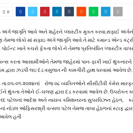
0
અંગે જાગૃતિ આવે અને શહેરને પ્‍લાસ્‍ટીક મુકત કરવા,સફાઈ અંગેન
તેમજ લોકો માં સફાઇ અંગે જાગૃતિ આવે તે માટે કમાન્‍ડ એન્‍ડ કંટ્રો
ન્‍સ પોઈન્‍ટ ખાતે કચરો ફેંકતા લોકો ને તેમજ પ્રતિબંધિત પ્‍લાસ્‍ટીક વા
યુસન્‍સ કરતા આસામીઓને તેમજ જાહેરમાં પાન-ફાકી ખાઈ થુંકનારને
ધ્‍યમ દ્વારા ઝડપી લઇ દંડ વસુલાત ની કામગીરી હાથ ધરવામાં આવેલ છે.
ા. તા.૦૫-૦૧-૨૦૨૪નાંﾠરોજ ૦૮ વ્‍યક્‍તિઓને સીસીટીવી કેમેરા મારફ
ને થુંકતા તેઓને ઈ-ચલણ દ્વારા દંડ કરવામાં આવેલ છે. ઉપરોકત કામ
દ પટેલનાં આદેશ અને નાયબ કમિશનરના સુપરવિઝન હેઠળ,ﾠકમાં
ટરનાં નોડલ ઓફિસરશ્રી વત્‍સલ પટેલ તેમજ તાબા હેઠળનાં સ્‍ટાફ દ્વા
 આવેલ હતી