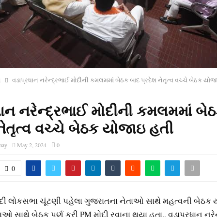
ત
વડાપ્રધાન નરેન્દ્રભાઈ મોદીની કમલમમાં બેઠક બાદ પ્રદેશ નેતૃત્વ વચ્ચે બેઠક યો
ધાન નરેન્દ્રભાઈ મોદીની કમલમમાં બે
નેતૃત્વ વચ્ચે બેઠક યોજાઇ હતી
may
May 2, 2024
0
0
ોદી લોકસભા ચૂંટણી પહેલા ગુજરાતના નેતાઓ સાથે મહત્વની બેઠક 
ઓ સાથે બેઠક પૂર્ણ કરી PM મોદી રવાના થયા હતા., વડાપ્રધાન નરે