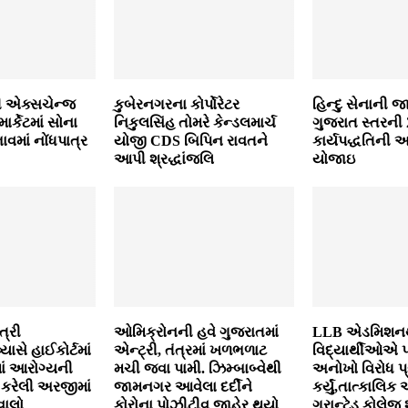
ી એક્‍સચેન્‍જ
કુબેરનગરના કોર્પોરેટર
હિન્દુ સેનાની 
ર્કેટમાં સોના
નિકુલસિંહ તોમરે કેન્ડલમાર્ચ
ગુજરાત સ્તરની
ાવમાં નોંધપાત્ર
યોજી CDS બિપિન રાવતને
કાર્યપદ્ધતિની 
આપી શ્રદ્ધાંજલિ
યોજાઇ
ત્રી
ઓમિક્રોનની હવે ગુજરાતમાં
LLB એડમિશનથ
સે હાઈકોર્ટમાં
એન્ટ્રી, તંત્રમાં ખળભળાટ
વિદ્યાર્થીઓએ 
ાં આરોગ્યની
મચી જવા પામી. ઝિમ્બાબ્વેથી
અનોખો વિરોધ પ્
 કરેલી અરજીમાં
જામનગર આવેલા દર્દીને
કર્યું,તાત્કાલિ
વાલો
કોરોના પોઝીટીવ જાહેર થયો
ગ્રાન્ટેડ કોલેજ