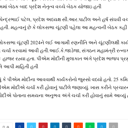
ાં બેઠક બાદ પ્રદેશ નેતૃત્વ વચ્ચે બેઠક યોજાઇ હતી
ભુપેન્દ્રભાઈ પટેલ, પ્રદેશ અધ્યક્ષ સી.આર.પાટીલ અને હર્ષ સંઘવી વચ
હતી. મહત્વનું છે કે લોકસભા ચૂંટણી પહેલા આ મહત્વની બેઠક કહી
ોકસભા ચૂંટણી 2024ને લઈ આગામી રણનીતિ અને ચૂંટણીલક્ષી કાર્ય
ં ચર્ચા કરવામાં આવી હતી.આઈ.કે.જાડેજા, સંગઠન મહામંત્રી રત્ન
ક હાજર રહ્યા હતા. પીએમ મોદીની મુલાકાત અંગે પ્રદેશ ભાજપ પ્ર
ે આપી માહિતી હતી
ું કે પીએમ મોદીના આવવાથી કાર્યકરોનો જુસ્સો વધ્યો હતો. 25 ક
ીએમ મોદીએ ચર્ચા કરી હોવાનું પાટીલે જણાવ્યું. ખાસ કરીને પ્રચા
દીએ પોતાના સમયના અનુભવ અંગે ચર્ચા કરી હોવાનું સામે આવ્યું હ
0