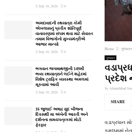
July 18, 2026
0
અમદાવાદની રથયાત્રા કોમી
એખલાસનું પ્રતીક શાંતિપૂર્ણ
વાતાવરણમાં સંપન્ન થવા માટે સેવારત
તમામ વિભાગોનો મુખ્યમંત્રીએ
આભાર માન્યો
Home
ગુજરા
July 16, 2026
0
ગુજરાત
વડાપ્ર
ભગવાન જગન્નાથજીની 149મી
ભવ્ય રથયાત્રાને લઈને શહેરમાં
પ્રદેશ 
વિશેષ ટ્રાફિક વ્યવસ્થા અમલમાં
મૂકવામાં આવી
by
Ahmedabad Sa
July 16, 2026
0
SHARE
16 જુલાઈ અષાઢ સુદ બીજના
દિવસથી મા અંબેની આરતી અને
દર્શનના સમયપત્રકમાં મોટો
વડાપ્રધાન મ
ફેરફાર
કમલમમાં નેતા