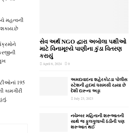
્ચે મહત્વની
 શકાય.છે
સેવ અર્થ NGO દ્વારા અબોલા પક્ષીઓ
ક્રમોને
માટે વિનામૂલ્યે પાણીના કુંડા વિતરણ
ાકરજીની
કરાયું
મુખ
April 6, 2024
0
અમદાવાદના શહેરકોટડા પોલીસ
મિટીઓનાં 195
સ્ટેશની હદમાં ધસમસી રહ્યા છે
રની કામગીરી
દેશી દારૂના અડ્ડા
તું.
July 23, 2023
નવેમ્‍બર મહિનાની શરૂઆતની
સાથે જ ફુલગુલાબી ઠંડીની પણ
શરૂઆત થઈ