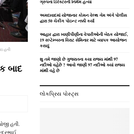
ગ્રુપના ડિરેક્ટરની નિર્મમ હત્યા
અમદાવાદમાં યોજાનાર કોમન વેલ્‍થ ગેમ અંગે પોલીસ
દ્વારા 50 ચેકીંગ પોઇન્‍ટ નક્કી કર્યા
આહાર દ્વારા ખાણીપીણીના વેપારીઓની બેઠક યોજાઈ,
19 સપ્ટેમ્બરના વિરાટ સેમિનાર માટે વ્યાપક આયોજન
કરાયું
જાઇ હતી
શુ તમે જાણો છે ગુજરાતના કયા રાજ્ય માંથી 97
નદીઓ વહેછે ? આવો જાણી 97 નદીઓ ક્યાં રાજ્ય
ઠક બાદ
માંથી વહે છે
લોકપ્રિય પોસ્ટ્સ
યોજી હતી.
ન્દ્રભાઈ