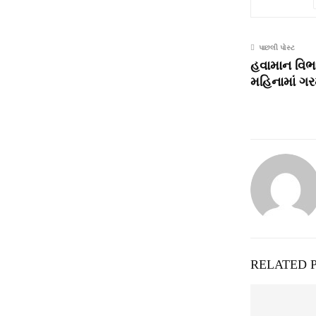
પાછલી પોસ્ટ
હવામાન વિભ
મહિનામાં ગરમ
RELATED 