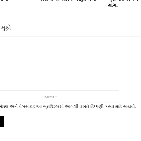
માંગ.
 મૂકો
 ઇમેઇલ અને વેબસાઇટ આ બ્રાઉઝરમાં આગલી વખતે ટિપ્પણી કરવા માટે સાચવો.