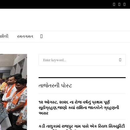
Faceboo
Youtu
Em
શૈલી
રમતગમત
S
e
a
S
r
c
E
તાજેતરની પોસ્ટ
h
f
A
o
૧૨ ઓગસ્ટ, ૨૦૨૬ ના રોજ વર્ષનું પ્રથમ પૂર્ણ
r
R
સૂર્યગ્રહણ,જાણો ક્યાં રાશિના જાતકોને ગ્રહણની
:
અસર
C
કડી તાલુકામાં રાજપુર ગામ પાસે એક રિયલ સિક્યુરિટી
H