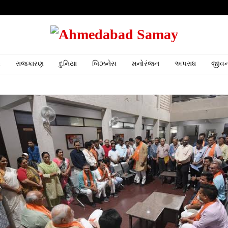
ર
રાજકારણ
દુનિયા
બિઝનેસ
મનોરંજન
અપરાધ
જીવન