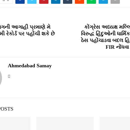
ાગની આગાહી પ્રમાણે મે
કોંગ્રેસ અધ્યક્ષ મલ્લ
ી રેકોર્ડ પર પહોંચી શકે છે
વિરુદ્ધ હિંદુઓની ધાર્
ઠેસ પહોંચાડવા બદલ હિન્દ
FIR નોંધવ
Ahmedabad Samay
POSTS