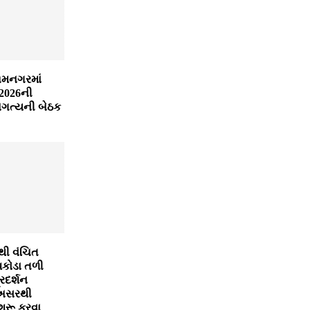
જામનગરમાં
 2026ની
અગત્યની બેઠક
ી વંચિત
પકોડા તળી
રદર્શન
ક અસરથી
 શરૂ કરવા