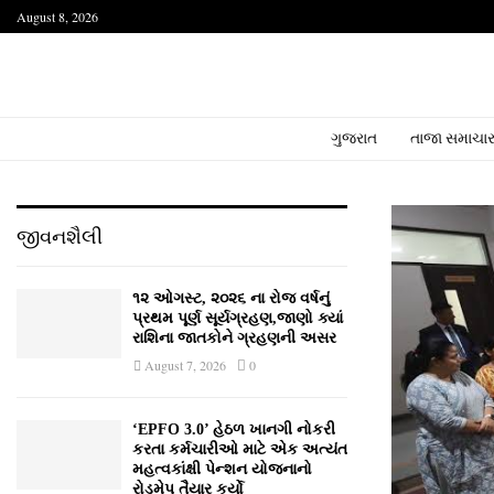
August 8, 2026
ગુજરાત
તાજા સમાચા
જીવનશૈલી
૧૨ ઓગસ્ટ, ૨૦૨૬ ના રોજ વર્ષનું
પ્રથમ પૂર્ણ સૂર્યગ્રહણ,જાણો ક્યાં
રાશિના જાતકોને ગ્રહણની અસર
August 7, 2026
0
‘EPFO 3.0’ હેઠળ ખાનગી નોકરી
કરતા કર્મચારીઓ માટે એક અત્યંત
મહત્વકાંક્ષી પેન્શન યોજનાનો
રોડમેપ તૈયાર કર્યો