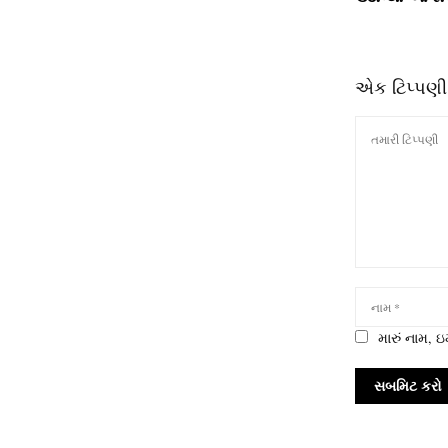
એક ટિપ્પણી
મારું નામ,