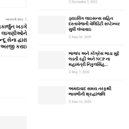
November 2, 2022
ડ્રાઇવિંગ લાઇસન્સ સહિત
આગળની પોસ્ટ
દસ્તાવેજની વેલિડિટી સપ્ટેમ્બર
િકાર્જુન ખડગે
સુધી લંબાવાઇ
મિક લાગણીઓને
June 26, 2020
ૂ સેના દ્વારા
ા અરજી કરાઇ
ભાજપ અને કોંગ્રેસ ભાડા મુદ્દે
લડતી રહી અને NCP ના
મહામંત્રી નિકુલસિંહ...
May 7, 2020
અમદાવાદ સમય તરફથી
ભાવભીની શ્રદ્ધાંજલિ
June 14, 2020