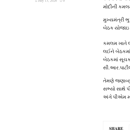
July 13, 2026
0
મોદીની કમલમમ
મુખ્યમંત્રી 
બેઠક યોજાઇ 
કમલમ ખાતે લ
લઈને બેઠકમા
બેઠકમાં સૂચ
સી.આર.પાટીલ
તેમણે જણાવ્ય
સભ્યો સાથે પ
અંગે પીએમ મો
SHARE