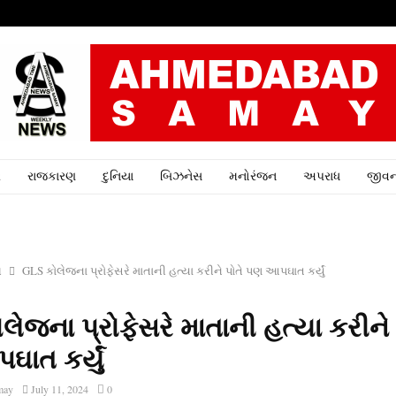
ર
રાજકારણ
દુનિયા
બિઝનેસ
મનોરંજન
અપરાધ
જીવન
ધ
GLS કોલેજના પ્રોફેસરે માતાની હત્યા કરીને પોતે પણ આપઘાત કર્યું
ેજના પ્રોફેસરે માતાની હત્યા કરીને 
ાત કર્યું
may
July 11, 2024
0