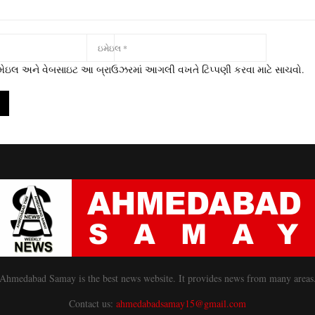
 ઇમેઇલ અને વેબસાઇટ આ બ્રાઉઝરમાં આગલી વખતે ટિપ્પણી કરવા માટે સાચવો.
Ahmedabad Samay is the best news website. It provides news from many areas
Contact us:
ahmedabadsamay15@gmail.com