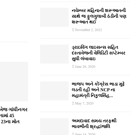
નવેમ્‍બર મહિનાની શરૂઆતની
સાથે જ ફુલગુલાબી ઠંડીની પણ
શરૂઆત થઈ
November 2, 2022
ડ્રાઇવિંગ લાઇસન્સ સહિત
દસ્તાવેજની વેલિડિટી સપ્ટેમ્બર
સુધી લંબાવાઇ
June 26, 2020
ભાજપ અને કોંગ્રેસ ભાડા મુદ્દે
લડતી રહી અને NCP ના
મહામંત્રી નિકુલસિંહ...
May 7, 2020
ખેજ ગાંધીનગર
ામાં 45
અમદાવાદ સમય તરફથી
 23ના મોત
ભાવભીની શ્રદ્ધાંજલિ
June 14, 2020