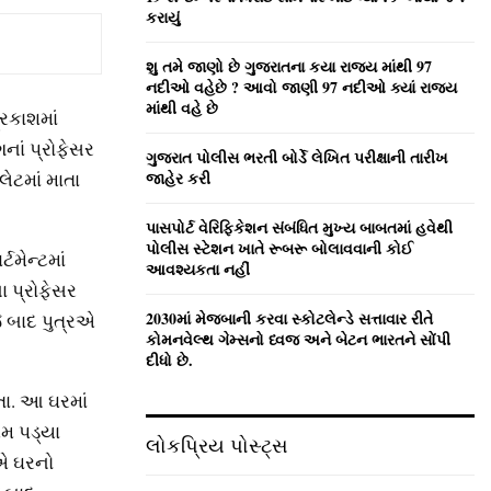
:
કરાયું
C
શુ તમે જાણો છે ગુજરાતના કયા રાજ્ય માંથી 97
H
નદીઓ વહેછે ? આવો જાણી 97 નદીઓ ક્યાં રાજ્ય
માંથી વહે છે
રકાશમાં
ાં પ્રોફેસર
ગુજરાત પોલીસ ભરતી બોર્ડે લેખિત પરીક્ષાની તારીખ
લેટમાં માતા
જાહેર કરી
પાસપોર્ટ વેરિફિકેશન સંબંધિત મુખ્ય બાબતમાં હવેથી
પોલીસ સ્ટેશન ખાતે રૂબરૂ બોલાવવાની કોઈ
ટમેન્ટમાં
આવશ્યકતા નહીં
ા પ્રોફેસર
2030માં મેજબાની કરવા સ્કોટલેન્ડે સત્તાવાર રીતે
જે બાદ પુત્રએ
કોમનવેલ્થ ગેમ્સનો ધ્વજ અને બેટન ભારતને સોંપી
દીધો છે.
ા. આ ઘરમાં
મ પડ્યા
લોકપ્રિય પોસ્ટ્સ
ઓએ ઘરનો