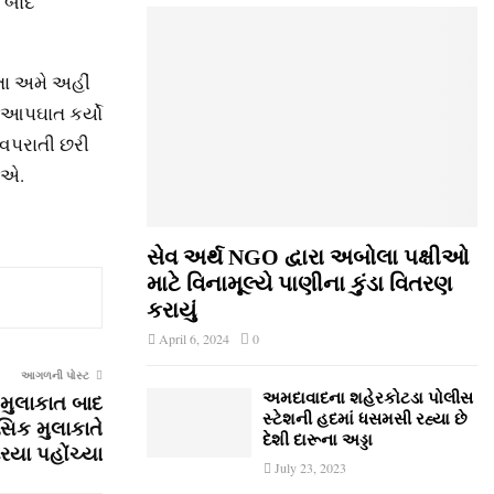
ે બાદ
તા અમે અહીં
ે આપઘાત કર્યો
ં વપરાતી છરી
ોઇએ.
સેવ અર્થ NGO દ્વારા અબોલા પક્ષીઓ
માટે વિનામૂલ્યે પાણીના કુંડા વિતરણ
કરાયું
April 6, 2024
0
આગળની પોસ્ટ
અમદાવાદના શહેરકોટડા પોલીસ
મુલાકાત બાદ
સ્ટેશની હદમાં ધસમસી રહ્યા છે
સિક મુલાકાતે
દેશી દારૂના અડ્ડા
િયા પહોંચ્યા
July 23, 2023