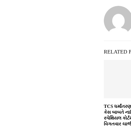
RELATED 
TCS ધર્માંતર
કેસ બાબતે ના
સ્પેશિયલ કોર્ટ
વિગતવાર ચાર