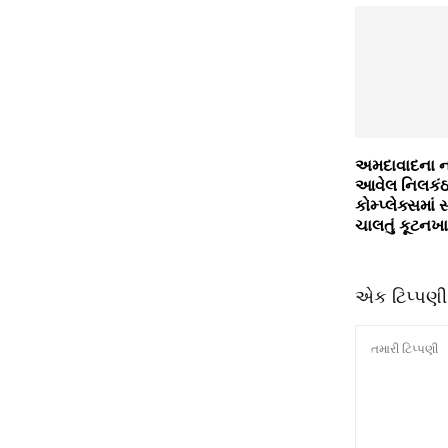
અમદાવાદના નરો
આવેલ નિલકંઠ
કોમ્પ્લેક્સમાં
ચાલતું કૂટનખા
એક ટિપ્પણી