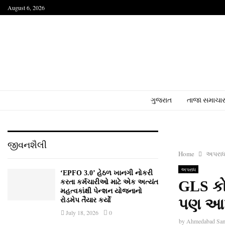
August 6, 2026
ગુજરાત
તાજા સમાચા
જીવનશૈલી
Home
અપરા
અપરાધ
‘EPFO 3.0’ હેઠળ ખાનગી નોકરી
GLS કોલ
કરતા કર્મચારીઓ માટે એક અત્યંત
મહત્વકાંક્ષી પેન્શન યોજનાનો
પણ આપઘ
રોડમેપ તૈયાર કર્યો
July 18, 2026
0
by
Ahmedabad Sa