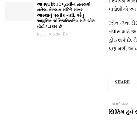
દરવાજો ખોલીન
આપણા દેશમાં પ્રાચીન સમયમાં
પાડોશીએ આ અ
બનેલા કેટલાક મંદિરો માત્ર
આસ્થાનું પ્રતીક નથી, પરંતુ
આધુનિક એન્જિનિયરિંગ માટે એક
ઝોન -7ના ડી
મોટો પડકાર છે
તપાસ માટે આવ
July 10, 2026
0
હોઇ શકે છે. 
પણ મળી આવી હ
SHARE
પાછલી પોસ્ટ
સિક્કિમ હવે સ