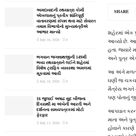
અમદાવાદની રથયાત્રા કોમી
SHARE
એખલાસનું પ્રતીક શાંતિપૂર્ણ
વાતાવરણમાં સંપન્ન થવા માટે સેવારત
તમામ વિભાગોનો મુખ્યમંત્રીએ
શહેરમાં એક પ
આભાર માન્યો
July 16, 2026
0
આવ્યો છે. આ
હતા. જ્યારે મ
અને પુત્ર એ
ભગવાન જગન્નાથજીની 149મી
ભવ્ય રથયાત્રાને લઈને શહેરમાં
વિશેષ ટ્રાફિક વ્યવસ્થા અમલમાં
આ અંગે મળતી 
મૂકવામાં આવી
ઘણી જ ચકચારી
July 16, 2026
0
મૈત્રેય ભગતે 
પણ પોતાનું જી
16 જુલાઈ અષાઢ સુદ બીજના
દિવસથી મા અંબેની આરતી અને
આપઘાત કરનાર
દર્શનના સમયપત્રકમાં મોટો
ફેરફાર
માતા અને પુ
July 13, 2026
0
હોવાને કારણ