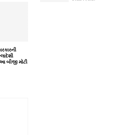
 સરકારની
્લાદેશી
 આ બીજી મોટી