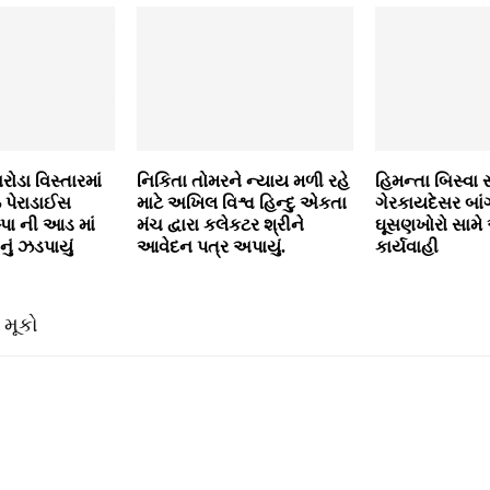
ડા વિસ્તારમાં
નિકિતા તોમરને ન્યાય મળી રહે
હિમન્તા બિસ્વા
 પેરાડાઈસ
માટે અખિલ વિશ્વ હિન્દુ એકતા
ગેરકાયદેસર બાંગ
 સ્પા ની આડ માં
મંચ દ્વારા કલેકટર શ્રીને
ઘૂસણખોરો સામે
નું ઝડપાયું
આવેદન પત્ર અપાયું.
કાર્યવાહી
 મૂકો