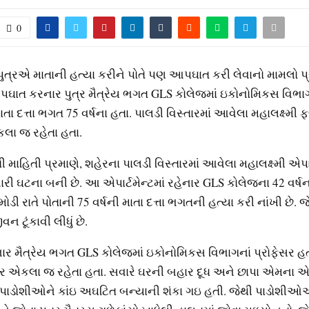
0
ુત્રએ માતાની હત્યા કરીને પોતે પણ આપઘાત કરી લેવાનો મામલો પ્
પઘાત કરનાર પુત્ર મૈત્રેય ભગત GLS કોલેજમાં ઇકોનોમિકસ વિભાગન
ાતા દત્તા ભગત 75 વર્ષના હતા. પાલડી વિસ્તારમાં આવેલા મહાલક્ષ્મી ફ્
કલા જ રહેતા હતા.
માહિતી પ્રમાણે, શહેરના પાલડી વિસ્તારમાં આવેલા મહાલક્ષ્મી એપાર્
 ઘટના બની છે. આ એપાર્ટમેન્ટમાં રહેનાર GLS કોલેજના 42 વર્ષન
મોડી રાતે પોતાની 75 વર્ષની માતા દત્તા ભગતની હત્યા કરી નાંખી છે. 
વન ટૂંકાવી લીધું છે.
 મૈત્રેય ભગત GLS કોલેજમાં ઇકોનોમિકસ વિભાગનાં પ્રોફેસર હત
ત્ર એકલા જ રહેતા હતા. સવારે ઘરની બહાર દૂધ અને છાપા એમના એ
ે પાડોશીઓને કાંઇ અઘટિત બન્યાની શંકા ગઇ હતી. જેથી પાડોશી