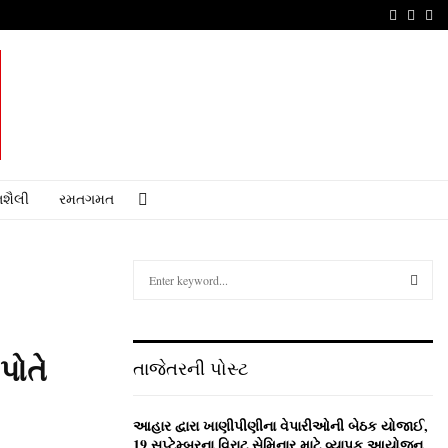
Faceboo
Youtu
Em
શૈલી
રમતગમત
S
e
a
S
r
c
E
પોતે
તાજેતરની પોસ્ટ
h
f
A
o
આહાર દ્વારા ખાણીપીણીના વેપારીઓની બેઠક યોજાઈ,
r
R
19 સપ્ટેમ્બરના વિરાટ સેમિનાર માટે વ્યાપક આયોજન