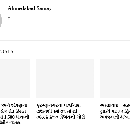
Ahmedabad Samay
POSTS
ણ અને શોષણના
ક્રુષ્ણનગરના પાર્શ્વનાથ
અમદાવાદ – સર
સિક રોડ સ્થિત
ટાઉનશીપમાં ૦૧ માં થી
હાઈવે પર 7 મહિન
માં 1,500 પાનાની
૦૯,૮૪,૪૦૦ કિંમતની ચોરી
અકસ્માતો થયા,
્જશીટ દાખલ