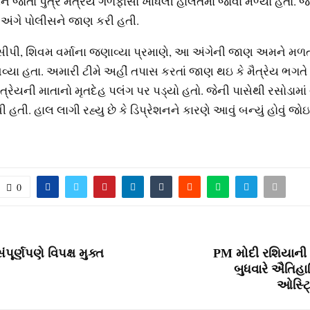
ે જોતા પુત્ર મૈત્રય ગળેફાંસો ખાધેલી હાલતમાં જોવા મળ્યો હતો. જ
ંગે પોલીસને જાણ કરી હતી.
સીપી, શિવમ વર્માના જણાવ્યા પ્રમાણે, આ અંગેની જાણ અમને મળ
્યા હતા. અમારી ટીમે અહીં તપાસ કરતાં જાણ થઇ કે મૈત્રેય ભગત
મૈત્રેયની માતાનો મૃતદેહ પલંગ પર પડ્યો હતો. જેની પાસેથી રસોડામા
તી. હાલ લાગી રહ્યુ છે કે ડિપ્રેશનને કારણે આવું બન્યું હોવું જ
0
ંપૂર્ણપણે વિપક્ષ મુક્ત
PM મોદી રશિયાની 
બુધવારે ઐતિહા
ઓસ્ટ્ર