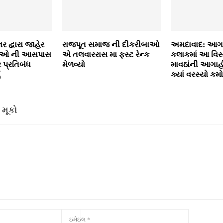
 દ્વારા જાહેર
રાજપૂત સમાજ ની દીકરીબાઓ
અમદાવાદ: આગ
્થાઓ ની આસપાસ
એ તલવારરાસ મા ફસ્ટ રેન્ક
કલાકમાં આ વિસ્
 પ્રતિબંધ
મેળવ્યો
માવઠાંની આગા
ં
ક્યાં વરસ્યો ક
 મૂકો