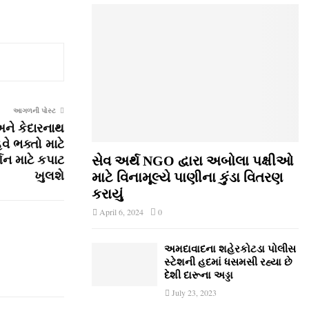
આગળની પોસ્ટ
અને કેદારનાથ
ે ભક્તો માટે
શન માટે કપાટ
સેવ અર્થ NGO દ્વારા અબોલા પક્ષીઓ
ખુલશે
માટે વિનામૂલ્યે પાણીના કુંડા વિતરણ
કરાયું
April 6, 2024
0
અમદાવાદના શહેરકોટડા પોલીસ
સ્ટેશની હદમાં ધસમસી રહ્યા છે
દેશી દારૂના અડ્ડા
July 23, 2023