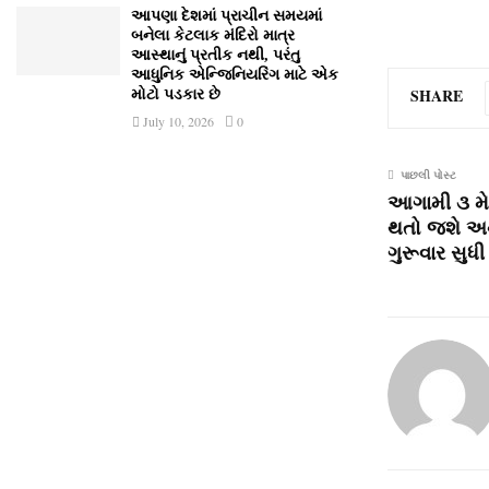
આપણા દેશમાં પ્રાચીન સમયમાં
બનેલા કેટલાક મંદિરો માત્ર
આસ્થાનું પ્રતીક નથી, પરંતુ
આધુનિક એન્જિનિયરિંગ માટે એક
SHARE
મોટો પડકાર છે
July 10, 2026
0
પાછલી પોસ્ટ
આગામી ૩ મે 
થતો જશે અ
ગુરૂવાર સુ