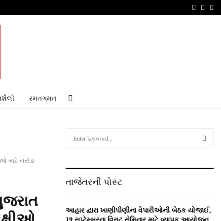
Faceboo
Youtu
Em
શૈલી
રમતગમત
S
e
a
S
ઓ માટે નરોડા
r
c
E
તાજેતરની પોસ્ટ
h
f
A
ગુજરાત
o
આહાર દ્વારા ખાણીપીણીના વેપારીઓની બેઠક યોજાઈ,
પક્ષીઓ
r
R
19 સપ્ટેમ્બરના વિરાટ સેમિનાર માટે વ્યાપક આયોજન