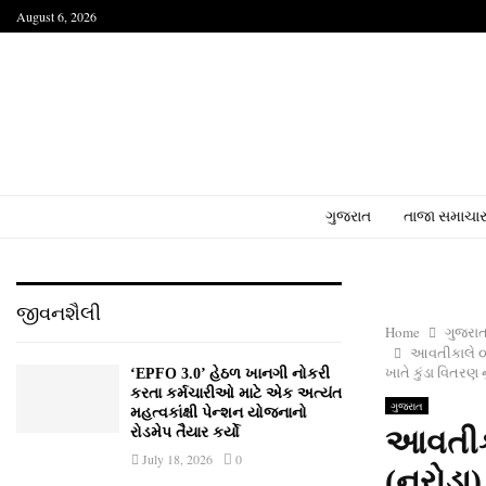
August 6, 2026
ગુજરાત
તાજા સમાચા
જીવનશૈલી
Home
ગુજરા
આવતીકાલે ૦૪
ખાતે કુંડા વિતરણ
‘EPFO 3.0’ હેઠળ ખાનગી નોકરી
કરતા કર્મચારીઓ માટે એક અત્યંત
ગુજરાત
મહત્વકાંક્ષી પેન્શન યોજનાનો
રોડમેપ તૈયાર કર્યો
આવતીકા
July 18, 2026
0
(નરોડા