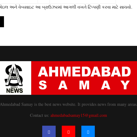
 ઇમેઇલ અને વેબસાઇટ આ બ્રાઉઝરમાં આગલી વખતે ટિપ્પણી કરવા માટે સાચવો.
Ahmedabad Samay is the best news website. It provides news from many areas
Contact us:
ahmedabadsamay15@gmail.com