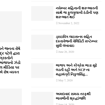
નવેમ્‍બર મહિનાની શરૂઆતની
સાથે જ ફુલગુલાબી ઠંડીની પણ
શરૂઆત થઈ
November 2, 2022
ડ્રાઇવિંગ લાઇસન્સ સહિત
દસ્તાવેજની વેલિડિટી સપ્ટેમ્બર
સુધી લંબાવાઇ
ને જનતા રોષે
June 26, 2020
ર પટેલે દ્વારા
ગ્રસ્તોને
ભાજપનો ઝંડો
ભાજપ અને કોંગ્રેસ ભાડા મુદ્દે
લ મીડિયા પર
લડતી રહી અને NCP ના
ોએ રોષ વ્યકત
મહામંત્રી નિકુલસિંહ...
May 7, 2020
અમદાવાદ સમય તરફથી
ભાવભીની શ્રદ્ધાંજલિ
June 14, 2020