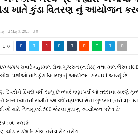
ોડા ખાતે કુંડા વિતરણ નું આયોજન કરવ
may
May 3, 2025
0
0
૦૫/૨૫ સવારે મહાકાલ સેના ગુજરાત (નરોડા) તથા કાલ ભૈરવ (K.B) 
ા પક્ષીઓ માટે કુંડા વિતરણ નું આયોજન કરવામાં આવ્યું છે,
ણ દિવસેને દિવસે વધી રહ્યું છે ત્યારે ઘણા પક્ષીઓ તરસના કારણે મૃત
ે ખાસ ધ્યાનમાં રાખીને આ વર્ષે મહાકાલ સેના ગુજરાત (નરોડા) તથ
પક્ષીઓ માટે વિનામુલ્યે 500 જેટલા કુંડા નું આયોજન કરેલ છે
 9 : 00 કલાકે
ાણ ચોક સર્કલ નિકોલ નરોડા રોડ નરોડા