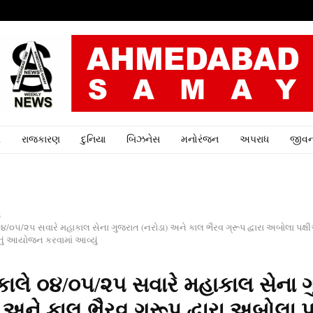
ર
રાજકારણ
દુનિયા
બિઝનેસ
મનોરંજન
અપરાધ
જીવન
ત
/૦૫/૨૫ સવારે મહાકાલ સેના ગુજરાત (નરોડા) અને કાલ ભૈરવ ગ્રૂપ દ્વારા અબોલા પક્ષી
 નું આયોજન કરવામાં આવ્યું
લે ૦૪/૦૫/૨૫ સવારે મહાકાલ સેના 
) અને કાલ ભૈરવ ગ્રૂપ દ્વારા અબોલા 