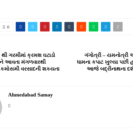
0
થી ગરમીમાં ક્રમશ ઘટાડો
ગંગોત્રી – યમનોત્રી 
ને આવતા મંગળવારથી
ધામના કપાટ ખુલ્યા પછી હવ
ધી કમોસમી વરસાદની શકયતા
આજે બદ્રીનાથના દર્
Ahmedabad Samay