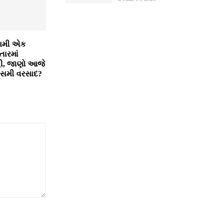
ામી એક
તારમાં
હી, જાણો આજે
મોસમી વરસાદ?