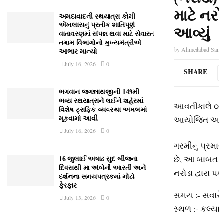
માટે નર
અમદાવાદની રથયાત્રા કોમી
એખલાસનું પ્રતીક શાંતિપૂર્ણ
આવ્યું
વાતાવરણમાં સંપન્ન થવા માટે સેવારત
તમામ વિભાગોનો મુખ્યમંત્રીએ
by
Ahmedabad Sa
આભાર માન્યો
July 16, 2026
0
SHARE
ભગવાન જગન્નાથજીની 149મી
ભવ્ય રથયાત્રાને લઈને શહેરમાં
આવતીકાલે ૦૪/
વિશેષ ટ્રાફિક વ્યવસ્થા અમલમાં
આયોજિત અબોલ
મૂકવામાં આવી
July 16, 2026
0
ગરમીનું પ્રમા
છે, આ બાબત ન
16 જુલાઈ અષાઢ સુદ બીજના
દિવસથી મા અંબેની આરતી અને
નરોડા દ્વારા 
દર્શનના સમયપત્રકમાં મોટો
ફેરફાર
સમય :- સવારે
July 13, 2026
0
સ્થળ :- કલ્ય