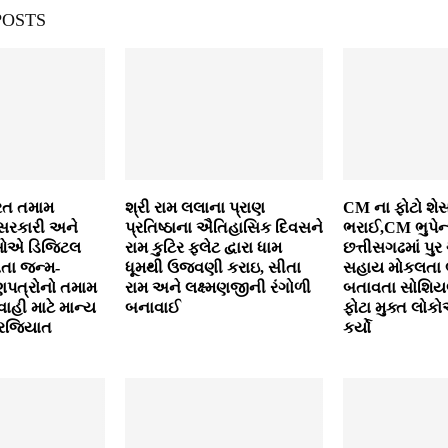
POSTS
યરત તમામ
શ્રી રામ લલાના પ્રાણ
CM ના ફોટો શેસ
-સરકારી અને
પ્રતિષ્ઠાના ઐતિહાસિક દિવસને
ભરાઈ,CM ભુપેન્દ્
ઓએ ડિજિટલ
રામ કુટિર ફ્લેટ દ્વારા ધામ
છત્તીસગઢમાં પુર 
વતા જન્મ-
ધૂમથી ઉજવણી કરાઇ, સીતા
સહાય મોકલતા 
ણપત્રોનો તમામ
રામ અને લક્ષ્મણજીની રંગોળી
બતાવતા સોશિય
વાહી માટે માન્ય
બનાવાઈ
ફોટા મુક્ત લોક
 ફરજિયાત
કર્યો