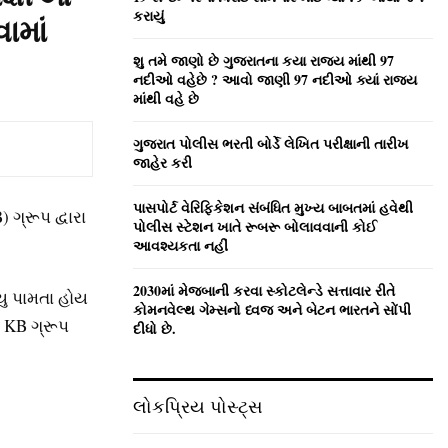
:
કરાયું
ામાં
C
શુ તમે જાણો છે ગુજરાતના કયા રાજ્ય માંથી 97
H
નદીઓ વહેછે ? આવો જાણી 97 નદીઓ ક્યાં રાજ્ય
માંથી વહે છે
ગુજરાત પોલીસ ભરતી બોર્ડે લેખિત પરીક્ષાની તારીખ
જાહેર કરી
પાસપોર્ટ વેરિફિકેશન સંબંધિત મુખ્ય બાબતમાં હવેથી
ગ્રૂપ દ્વારા
પોલીસ સ્ટેશન ખાતે રૂબરૂ બોલાવવાની કોઈ
આવશ્યકતા નહીં
2030માં મેજબાની કરવા સ્કોટલેન્ડે સત્તાવાર રીતે
્યુ પામતા હોય
કોમનવેલ્થ ગેમ્સનો ધ્વજ અને બેટન ભારતને સોંપી
ા KB ગ્રૂપ
દીધો છે.
લોકપ્રિય પોસ્ટ્સ