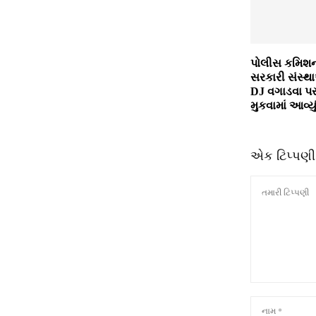
પોલીસ કમિશનર
સરકારી સંસ
DJ વગાડવા પર
મુકવામાં આવ્યુ
એક ટિપ્પણી