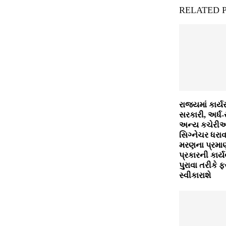
RELATED 
રાજ્યમાં કાર્
સરકારી, અર્ધ
અન્ય કચેરી
સિગ્નેચર ધરા
મરણના પ્રમા
પ્રકારની કાર્ય
પુરાવા તરીકે
સ્વીકારાશે