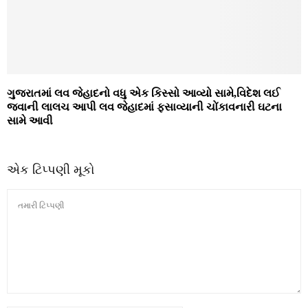
ગુજરાતમાં લવ જેહાદનો વધુ એક કિસ્સો આવ્યો સામે,વિદેશ લઈ
જવાની લાલચ આપી લવ જેહાદમાં ફસાવ્યાની ચોંકાવનારી ઘટના
સામે આવી
એક ટિપ્પણી મૂકો