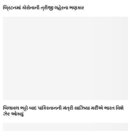
બ્રિટનમાં કોરોનાની ત્રીજી લહેરના ભણકાર
બિલાવલ ભટ્ટો બાદ પાકિસ્તાનની મંત્રી સાઝિયા મર્રીએ ભારત વિશે
ઝેર ઓક્યું