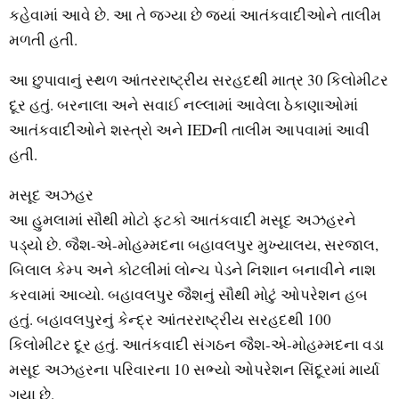
કહેવામાં આવે છે. આ તે જગ્યા છે જ્યાં આતંકવાદીઓને તાલીમ
મળતી હતી.
આ છુપાવાનું સ્થળ આંતરરાષ્ટ્રીય સરહદથી માત્ર 30 કિલોમીટર
દૂર હતું. બરનાલા અને સવાઈ નલ્લામાં આવેલા ઠેકાણાઓમાં
આતંકવાદીઓને શસ્ત્રો અને IEDની તાલીમ આપવામાં આવી
હતી.
મસૂદ અઝહર
આ હુમલામાં સૌથી મોટો ફટકો આતંકવાદી મસૂદ અઝહરને
પડ્યો છે. જૈશ-એ-મોહમ્મદના બહાવલપુર મુખ્યાલય, સરજાલ,
બિલાલ કેમ્પ અને કોટલીમાં લોન્ચ પેડને નિશાન બનાવીને નાશ
કરવામાં આવ્યો. બહાવલપુર જૈશનું સૌથી મોટું ઓપરેશન હબ
હતું. બહાવલપુરનું કેન્દ્ર આંતરરાષ્ટ્રીય સરહદથી 100
કિલોમીટર દૂર હતું. આતંકવાદી સંગઠન જૈશ-એ-મોહમ્મદના વડા
મસૂદ અઝહરના પરિવારના 10 સભ્યો ઓપરેશન સિંદૂરમાં માર્યા
ગયા છે.