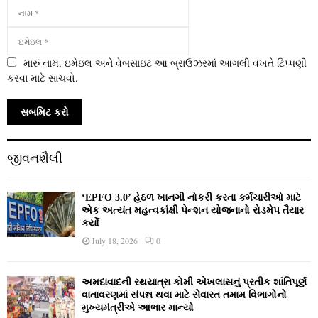
મારું નામ, ઇમેઇલ અને વેબસાઇટ આ બ્રાઉઝરમાં આગલી વખતે ટિપ્પણી
કરવા માટે સાચવો.
જીવનશૈલી
‘EPFO 3.0’ હેઠળ ખાનગી નોકરી કરતા કર્મચારીઓ માટે
એક અત્યંત મહત્વકાંક્ષી પેન્શન યોજનાનો રોડમેપ તૈયાર
કર્યો
July 18, 2026
0
અમદાવાદની રથયાત્રા કોમી એખલાસનું પ્રતીક શાંતિપૂર્ણ
વાતાવરણમાં સંપન્ન થવા માટે સેવારત તમામ વિભાગોનો
મુખ્યમંત્રીએ આભાર માન્યો