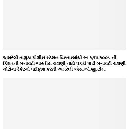
અમરેલી તાલુકા પોલીસ સ્ટેશન વિસ્તારમાંથી રૂા.૧,૧૫,૧૦૦/- ની
કિંમતની બનાવટી ભારતીય ચલણી નોટો પકડી પાડી બનાવટી ચલણી
નોટોના રેકેટનો પર્દાફાશ કરતી અમરેલી એસ.ઓ.જી.ટીમ.