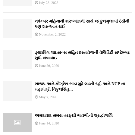
July 23, 2023
નવેમ્‍બર મહિનાની શરૂઆતની સાથે જ ફુલગુલાબી ઠંડીની
પણ શરૂઆત થઈ
November 2, 2022
ડ્રાઇવિંગ લાઇસન્સ સહિત દસ્તાવેજની વેલિડિટી સપ્ટેમ્બર
સુધી લંબાવાઇ
June 26, 2020
ભાજપ અને કોંગ્રેસ ભાડા મુદ્દે લડતી રહી અને NCP ના
મહામંત્રી નિકુલસિંહ...
May 7, 2020
અમદાવાદ સમય તરફથી ભાવભીની શ્રદ્ધાંજલિ
June 14, 2020