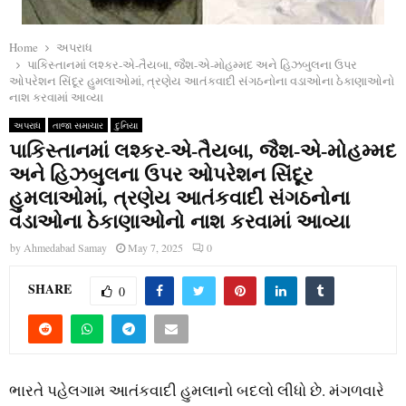
Home
અપરાધ
પાકિસ્તાનમાં લશ્કર-એ-તૈયબા, જૈશ-એ-મોહમ્મદ અને હિઝબુલના ઉપર
ઓપરેશન સિંદૂર હુમલાઓમાં, ત્રણેય આતંકવાદી સંગઠનોના વડાઓના ઠેકાણાઓનો
નાશ કરવામાં આવ્યા
અપરાધ
તાજા સમાચાર
દુનિયા
પાકિસ્તાનમાં લશ્કર-એ-તૈયબા, જૈશ-એ-મોહમ્મદ
અને હિઝબુલના ઉપર ઓપરેશન સિંદૂર
હુમલાઓમાં, ત્રણેય આતંકવાદી સંગઠનોના
વડાઓના ઠેકાણાઓનો નાશ કરવામાં આવ્યા
by
Ahmedabad Samay
May 7, 2025
0
SHARE
0
ભારતે પહેલગામ આતંકવાદી હુમલાનો બદલો લીધો છે. મંગળવારે