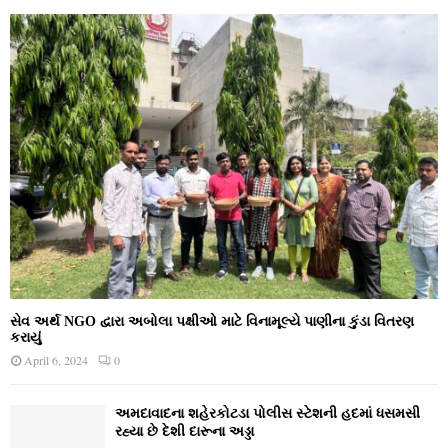
સેવ અર્થ NGO દ્વારા અબોલા પક્ષીઓ માટે વિનામૂલ્યે પાણીના કુંડા વિતરણ
કરાયું
April 6, 2024
0
અમદાવાદના શહેરકોટડા પોલીસ સ્ટેશની હદમાં ધસમસી
રહ્યા છે દેશી દારૂના અડ્ડા