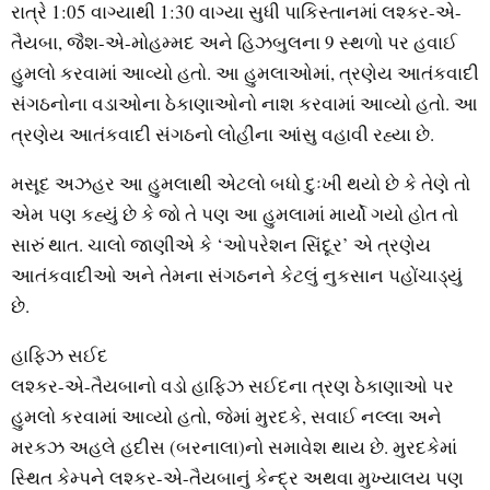
રાત્રે 1:05 વાગ્યાથી 1:30 વાગ્યા સુધી પાકિસ્તાનમાં લશ્કર-એ-
તૈયબા, જૈશ-એ-મોહમ્મદ અને હિઝબુલના 9 સ્થળો પર હવાઈ
હુમલો કરવામાં આવ્યો હતો. આ હુમલાઓમાં, ત્રણેય આતંકવાદી
સંગઠનોના વડાઓના ઠેકાણાઓનો નાશ કરવામાં આવ્યો હતો. આ
ત્રણેય આતંકવાદી સંગઠનો લોહીના આંસુ વહાવી રહ્યા છે.
મસૂદ અઝહર આ હુમલાથી એટલો બધો દુઃખી થયો છે કે તેણે તો
એમ પણ કહ્યું છે કે જો તે પણ આ હુમલામાં માર્યો ગયો હોત તો
સારું થાત. ચાલો જાણીએ કે ‘ઓપરેશન સિંદૂર’ એ ત્રણેય
આતંકવાદીઓ અને તેમના સંગઠનને કેટલું નુકસાન પહોંચાડ્યું
છે.
હાફિઝ સઈદ
લશ્કર-એ-તૈયબાનો વડો હાફિઝ સઈદના ત્રણ ઠેકાણાઓ પર
હુમલો કરવામાં આવ્યો હતો, જેમાં મુરદકે, સવાઈ નલ્લા અને
મરકઝ અહલે હદીસ (બરનાલા)નો સમાવેશ થાય છે. મુરદકેમાં
સ્થિત કેમ્પને લશ્કર-એ-તૈયબાનું કેન્દ્ર અથવા મુખ્યાલય પણ