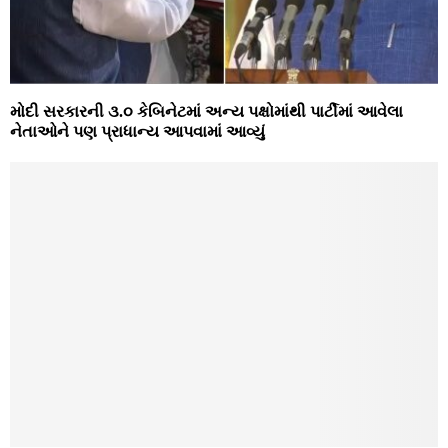
મોદી સરકારની ૩.૦ કેબિનેટમાં અન્ય પક્ષોમાંથી પાર્ટીમાં આવેલા
નેતાઓને પણ પ્રાધાન્ય આપવામાં આવ્યું