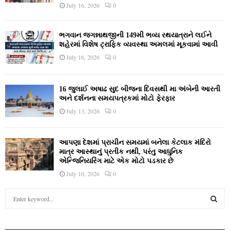
July 16, 2026
0
ભગવાન જગન્નાથજીની 149મી ભવ્ય રથયાત્રાને લઈને
શહેરમાં વિશેષ ટ્રાફિક વ્યવસ્થા અમલમાં મૂકવામાં આવી
July 16, 2026
0
16 જુલાઈ અષાઢ સુદ બીજના દિવસથી મા અંબેની આરતી
અને દર્શનના સમયપત્રકમાં મોટો ફેરફાર
July 13, 2026
0
આપણા દેશમાં પ્રાચીન સમયમાં બનેલા કેટલાક મંદિરો
માત્ર આસ્થાનું પ્રતીક નથી, પરંતુ આધુનિક
એન્જિનિયરિંગ માટે એક મોટો પડકાર છે
July 10, 2026
0
S
e
a
S
r