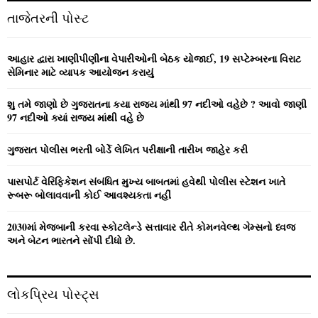
c
E
તાજેતરની પોસ્ટ
h
f
A
o
આહાર દ્વારા ખાણીપીણીના વેપારીઓની બેઠક યોજાઈ, 19 સપ્ટેમ્બરના વિરાટ
r
R
સેમિનાર માટે વ્યાપક આયોજન કરાયું
:
C
શુ તમે જાણો છે ગુજરાતના કયા રાજ્ય માંથી 97 નદીઓ વહેછે ? આવો જાણી
97 નદીઓ ક્યાં રાજ્ય માંથી વહે છે
H
ગુજરાત પોલીસ ભરતી બોર્ડે લેખિત પરીક્ષાની તારીખ જાહેર કરી
પાસપોર્ટ વેરિફિકેશન સંબંધિત મુખ્ય બાબતમાં હવેથી પોલીસ સ્ટેશન ખાતે
રૂબરૂ બોલાવવાની કોઈ આવશ્યકતા નહીં
2030માં મેજબાની કરવા સ્કોટલેન્ડે સત્તાવાર રીતે કોમનવેલ્થ ગેમ્સનો ધ્વજ
અને બેટન ભારતને સોંપી દીધો છે.
લોકપ્રિય પોસ્ટ્સ