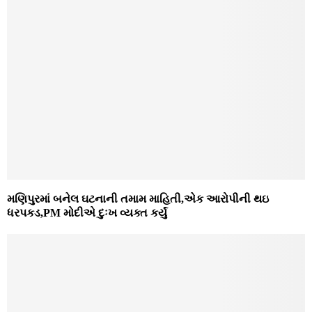
મણિપુરમાં બનેલ ઘટનાની તમામ માહિતી,એક આરોપીની થઇ
ધરપકડ,PM મોદીએ દુઃખ વ્યક્ત કર્યું