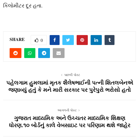
કિલોમીટર દૂર હતા.
SHARE
0
પાછલી પોસ્ટ
પહેલગામ હુમલામાં મૃતક શૈલેષભાઈની પત્ની શિતલબેનએ
જણાવ્યું હતું કે મને મારી સરકાર પર પુરેપુરો ભરોસો હતો
આગળની પોસ્ટ
ગુજરાત માધ્યમિક અને ઉચ્ચતર માધ્યમિક શિક્ષણ
ધોરણ.૧૦ બોર્ડનું કાલે વેબસાઇટ પર પરિણામ થશે જાહેર