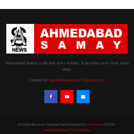
Ahmedabad Samay is the best news website. It provides news from many
areas.
Contact us:
ahmedabadsamay15@gmail.com
All Right Reserved. Designed and Developed by
Newsreach
@2020 -
ahmedabadsamay15@gmail.com