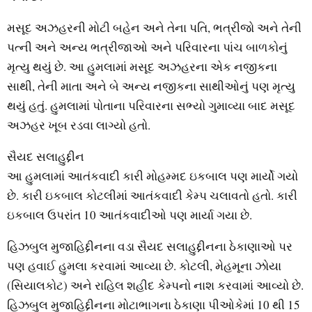
મસૂદ અઝહરની મોટી બહેન અને તેના પતિ, ભત્રીજો અને તેની
પત્ની અને અન્ય ભત્રીજાઓ અને પરિવારના પાંચ બાળકોનું
મૃત્યુ થયું છે. આ હુમલામાં મસૂદ અઝહરના એક નજીકના
સાથી, તેની માતા અને બે અન્ય નજીકના સાથીઓનું પણ મૃત્યુ
થયું હતું. હુમલામાં પોતાના પરિવારના સભ્યો ગુમાવ્યા બાદ મસૂદ
અઝહર ખૂબ રડવા લાગ્યો હતો.
સૈયદ સલાહુદ્દીન
આ હુમલામાં આતંકવાદી કારી મોહમ્મદ ઇકબાલ પણ માર્યો ગયો
છે. કારી ઇકબાલ કોટલીમાં આતંકવાદી કેમ્પ ચલાવતો હતો. કારી
ઇકબાલ ઉપરાંત 10 આતંકવાદીઓ પણ માર્યા ગયા છે.
હિઝબુલ મુજાહિદ્દીનના વડા સૈયદ સલાહુદ્દીનના ઠેકાણાઓ પર
પણ હવાઈ હુમલા કરવામાં આવ્યા છે. કોટલી, મેહમૂના ઝોયા
(સિયાલકોટ) અને રાહિલ શહીદ કેમ્પનો નાશ કરવામાં આવ્યો છે.
હિઝબુલ મુજાહિદ્દીનના મોટાભાગના ઠેકાણા પીઓકેમાં 10 થી 15