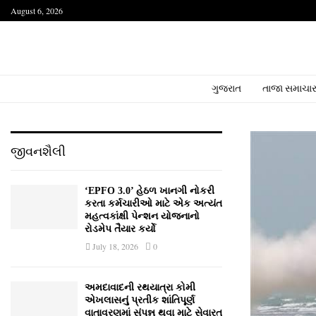
August 6, 2026
ગુજરાત
તાજા સમાચા
જીવનશૈલી
‘EPFO 3.0’ હેઠળ ખાનગી નોકરી
કરતા કર્મચારીઓ માટે એક અત્યંત
મહત્વકાંક્ષી પેન્શન યોજનાનો
રોડમેપ તૈયાર કર્યો
July 18, 2026
0
અમદાવાદની રથયાત્રા કોમી
એખલાસનું પ્રતીક શાંતિપૂર્ણ
વાતાવરણમાં સંપન્ન થવા માટે સેવારત