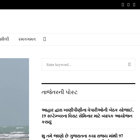
Faceboo
Youtu
Em
શૈલી
રમતગમત
S
e
a
S
r
c
E
તાજેતરની પોસ્ટ
h
f
A
o
આહાર દ્વારા ખાણીપીણીના વેપારીઓની બેઠક યોજાઈ,
r
R
19 સપ્ટેમ્બરના વિરાટ સેમિનાર માટે વ્યાપક આયોજન
:
કરાયું
C
શુ તમે જાણો છે ગુજરાતના કયા રાજ્ય માંથી 97
H