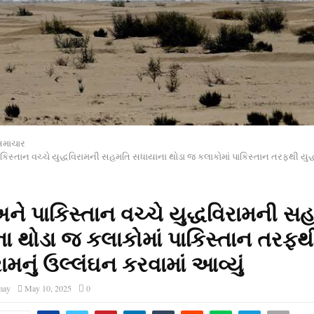
સમાચાર
િસ્તાન વચ્ચે યુદ્ધવિરામની સહમતિ સધાયાના થોડા જ કલાકોમાં પાકિસ્તાન તરફથી યુદ્ધ
ને પાકિસ્તાન વચ્ચે યુદ્ધવિરામની સ
ા થોડા જ કલાકોમાં પાકિસ્તાન તરફથ
રામનું ઉલ્લંઘન કરવામાં આવ્યું
may
May 10, 2025
0