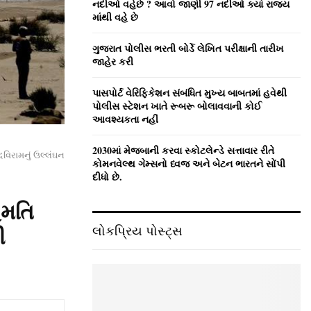
નદીઓ વહેછે ? આવો જાણી 97 નદીઓ ક્યાં રાજ્ય
માંથી વહે છે
ગુજરાત પોલીસ ભરતી બોર્ડે લેખિત પરીક્ષાની તારીખ
જાહેર કરી
પાસપોર્ટ વેરિફિકેશન સંબંધિત મુખ્ય બાબતમાં હવેથી
પોલીસ સ્ટેશન ખાતે રૂબરૂ બોલાવવાની કોઈ
આવશ્યકતા નહીં
2030માં મેજબાની કરવા સ્કોટલેન્ડે સત્તાવાર રીતે
વિરામનું ઉલ્લંઘન
કોમનવેલ્થ ગેમ્સનો ધ્વજ અને બેટન ભારતને સોંપી
દીધો છે.
હમતિ
લોકપ્રિય પોસ્ટ્સ
ી