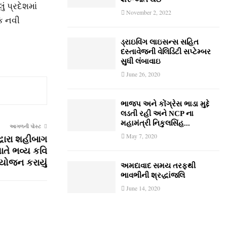
ં પ્રદેશમાં
November 2, 2022
ક નવી
ડ્રાઇવિંગ લાઇસન્સ સહિત
દસ્તાવેજની વેલિડિટી સપ્ટેમ્બર
સુધી લંબાવાઇ
June 26, 2020
ભાજપ અને કોંગ્રેસ ભાડા મુદ્દે
લડતી રહી અને NCP ના
મહામંત્રી નિકુલસિંહ...
આગળની પોસ્ટ
May 7, 2020
્વારા શહીબાગ
ાતે ભવ્ય કવિ
યોજન કરાયું
અમદાવાદ સમય તરફથી
ભાવભીની શ્રદ્ધાંજલિ
June 14, 2020