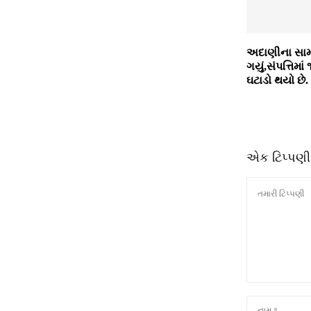
અદાણીના સામ
ગયું,સંપત્તિમા
ઘટાડો થયો છે.
એક ટિપ્પણી