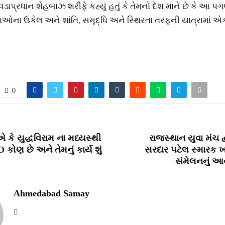
ડાપ્રધાન શેહબાઝ શરીફે કહ્યું હતું કે તેમનો દેશ માને છે કે આ પગલુ
ાઓના ઉકેલ અને શાંતિ, સમૃદ્ધિ અને સ્થિરતા તરફની યાત્રામાં એ
0
કે યુદ્ધવિરામ ના મધ્યસ્થી
રાજસ્થાન યુવા મંચ દ
કોણ છે અને તેમનું કાર્ય શું
સરદાર પટેલ સ્મારક ખ
સંમેલનનું આ
Ahmedabad Samay