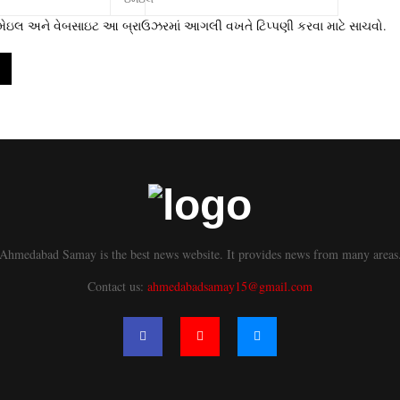
 ઇમેઇલ અને વેબસાઇટ આ બ્રાઉઝરમાં આગલી વખતે ટિપ્પણી કરવા માટે સાચવો.
Ahmedabad Samay is the best news website. It provides news from many areas
Contact us:
ahmedabadsamay15@gmail.com