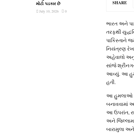
SHARE
મોટો પડકાર છે
July 10, 2026
0
ભારત અને પાક
તરફથી યુદ્ધવ
પાકિસ્તાને જ
નિયંત્રણ રેખ
અહેવાલો અનુસ
સાંજે શ્રીનગ
આવ્યું. આ હ
હતી.
આ હુમલાઓ ગુ
બનાવવામાં આવ
આ ઉપરાંત, રા
અને જિલ્લામા
બારામુલા અન