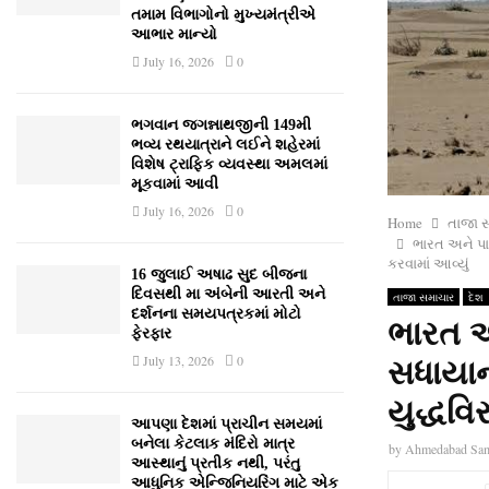
તમામ વિભાગોનો મુખ્યમંત્રીએ
આભાર માન્યો
July 16, 2026
0
ભગવાન જગન્નાથજીની 149મી
ભવ્ય રથયાત્રાને લઈને શહેરમાં
વિશેષ ટ્રાફિક વ્યવસ્થા અમલમાં
મૂકવામાં આવી
July 16, 2026
0
Home
તાજા 
ભારત અને પાક
કરવામાં આવ્યું
16 જુલાઈ અષાઢ સુદ બીજના
દિવસથી મા અંબેની આરતી અને
તાજા સમાચાર
દેશ
દર્શનના સમયપત્રકમાં મોટો
ભારત અ
ફેરફાર
July 13, 2026
0
સધાયાન
યુદ્ધવિ
આપણા દેશમાં પ્રાચીન સમયમાં
બનેલા કેટલાક મંદિરો માત્ર
by
Ahmedabad Sa
આસ્થાનું પ્રતીક નથી, પરંતુ
આધુનિક એન્જિનિયરિંગ માટે એક