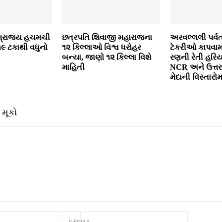
્રાજ્‍ય હચમચી
છત્રપતિ શિવાજી મહારાજના
અરવલ્લલી પર્વ
ં ૧૯ ટકાથી વધુનો
૧૨ કિલ્લાઓ વિશ્વ ધરોહર
ટેકરીઓ કાપવામ
બન્યા, જાણો ૧૨ કિલ્લા વિશે
રણની રેતી હરિયા
માહિતી
NCR અને ઉત્તર 
મેદાની વિસ્તારો
 મૂકો