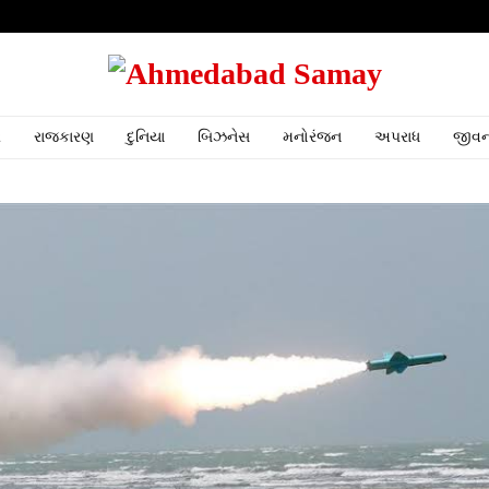
ર
રાજકારણ
દુનિયા
બિઝનેસ
મનોરંજન
અપરાધ
જીવન