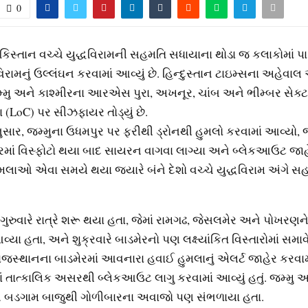
0
િસ્તાન વચ્ચે યુદ્ધવિરામની સહમતિ સધાયાના થોડા જ કલાકોમાં પા
િરામનું ઉલ્લંઘન કરવામાં આવ્યું છે. હિન્દુસ્તાન ટાઇમ્સના અહેવાલ
મ્મુ અને કાશ્મીરના આરએસ પુરા, અખનૂર, ચાંબ અને ભીમ્બર સેક્ટ
ા (LoC) પર સીઝફાયર તોડ્યું છે.
ાર, જમ્મુના ઉધમપુર પર ફરીથી ડ્રોનથી હુમલો કરવામાં આવ્યો, જ્ય
રમાં વિસ્ફોટો થયા બાદ સાયરન વાગવા લાગ્યા અને બ્લેકઆઉટ જાહ
ુમલાઓ એવા સમયે થયા જ્યારે બંને દેશો વચ્ચે યુદ્ધવિરામ અંગે 
રુવારે રાત્રે શરૂ થયા હતા, જેમાં રામગઢ, જેસલમેર અને પોખરણન
્યા હતા, અને શુક્રવારે બાડમેરનો પણ લક્ષ્યાંકિત વિસ્તારોમાં સમા
જસ્થાનના બાડમેરમાં આવનારા હવાઈ હુમલાનું એલર્ટ જાહેર કરવામાં
ં તાત્કાલિક અસરથી બ્લેકઆઉટ લાગુ કરવામાં આવ્યું હતું. જમ્મુ અ
ે બડગામ બાજુથી ગોળીબારના અવાજો પણ સંભળાયા હતા.