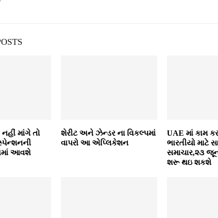
POSTS
નહીં માંગે તો
શેરીટ અને ઝેન્ડર ના વિકલ્પમાં
UAE માં કામ ક
‍પેન્‍શનની
વાપરો આ એપ્લિકેશન
ભારતીયો માટે સા
ામાં આવશે
સમાચાર,૨૩ જૂન
શરૂ થઇ શકશે