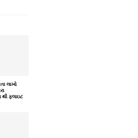
રતા લાખો
રા
 થી ફ્લાઇટ