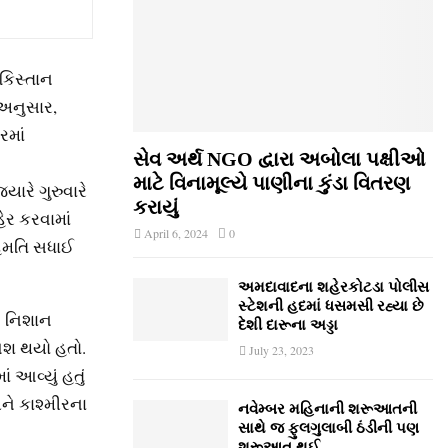
કિસ્તાન
 અનુસાર,
રમાં
સેવ અર્થ NGO દ્વારા અબોલા પક્ષીઓ
માટે વિનામૂલ્યે પાણીના કુંડા વિતરણ
ારે ગુરુવારે
કરાયું
ેર કરવામાં
April 6, 2024
0
સહમતિ સધાઈ
અમદાવાદના શહેરકોટડા પોલીસ
સ્ટેશની હદમાં ધસમસી રહ્યા છે
ે નિશાન
દેશી દારૂના અડ્ડા
વેશ થયો હતો.
July 23, 2023
 આવ્યું હતું
ને કાશ્મીરના
નવેમ્‍બર મહિનાની શરૂઆતની
સાથે જ ફુલગુલાબી ઠંડીની પણ
શરૂઆત થઈ