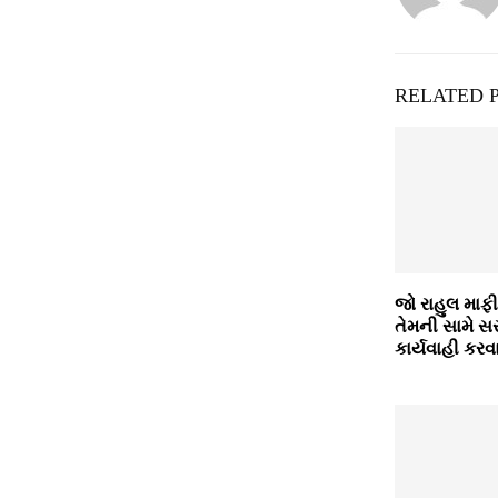
RELATED 
જો રાહુલ માફી 
તેમની સામે સસ્
કાર્યવાહી કરવ