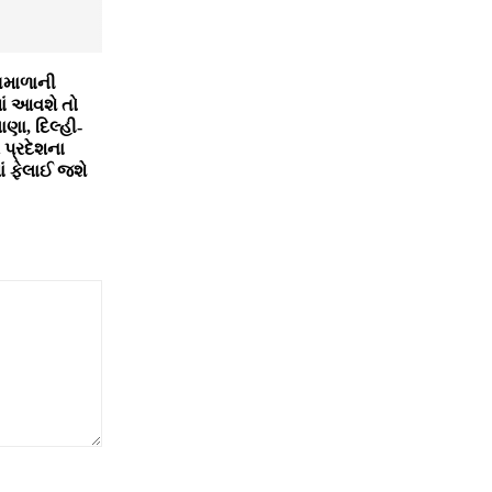
તમાળાની
ાં આવશે તો
ણા, દિલ્હી-
પ્રદેશના
માં ફેલાઈ જશે