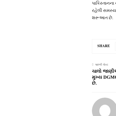
પાકિસ્તાનના વ
રહેલી સમસ્ય
શરૂઆત છે.
SHARE
પાછલી પોસ્ટ
ચાલો જાણીએ 
મુખ્ય DGMO 
છે.