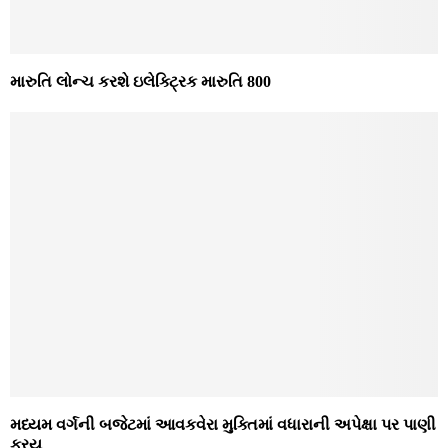
મારુતિ લોન્ચ કરશે ઇલેક્ટ્રિક મારુતિ 800
મધ્‍યમ વર્ગની બજેટમાં આવકવેરા મુક્‍તિમાં વધારાની અપેક્ષા પર પાણી
ફરયુ