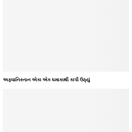
અફઘાનિસ્તાન એકા એક ધમાકાથી કાપી ઉઠ્યું