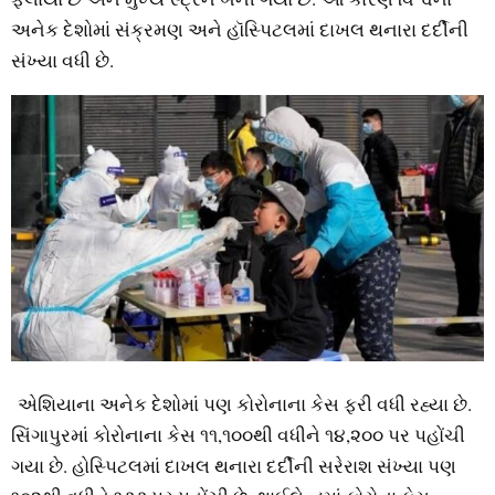
અનેક દેશોમાં સંક્રમણ અને હૉસ્‍પિટલમાં દાખલ થનારા દર્દીની
સંખ્‍યા વધી છે.
એશિયાના અનેક દેશોમાં પણ કોરોનાના કેસ ફરી વધી રહ્યા છે.
સિંગાપુરમાં કોરોનાના કેસ ૧૧,૧૦૦થી વધીને ૧૪,૨૦૦ પર પહોંચી
ગયા છે. હોસ્‍પિટલમાં દાખલ થનારા દર્દીની સરેરાશ સંખ્‍યા પણ