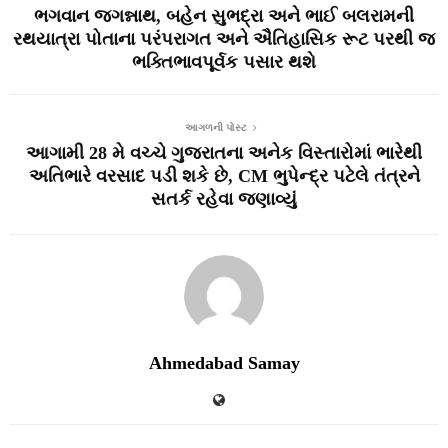
ભગવાન જગન્નાથ, બહેન સુભદ્રા અને ભાઈ બલરામની
રથયાત્રા પોતાના પરંપરાગત અને ઐતિહાસિક રૂટ પરથી જ
ભક્તિભાવપૂર્વક પસાર થશે
આગળની પોસ્ટ
આગામી 28 મે વચ્ચે ગુજરાતના અનેક વિસ્તારોમાં ભારેથી
અતિભારે વરસાદ પડી શકે છે, CM ભુપેન્દ્ર પટેલે તંત્રને
સતર્ક રહેવા જણાવ્યું
Ahmedabad Samay