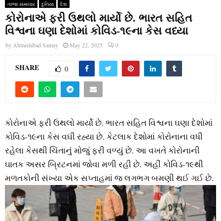
તાજા સમાચાર
દુનિયા
દેશ
કોરોનાએ ફરી ઉથલો માર્યો છે. ભારત સહિત
વિશ્વના ઘણા દેશોમાં કોવિડ-૧૯ના કેસ વધ્યા
by
Ahmedabad Samay
May 22, 2025
0
SHARE
0
કોરોનાએ ફરી ઉથલો માર્યો છે. ભારત સહિત વિશ્વના ઘણા દેશોમાં
કોવિડ-૧૯ના કેસ વઘી રહ્યા છે. કેટલાક દેશોમાં કોરોનાના વધી
રહેલા કેસથી ચિંતાનું મોજું ફરી વળ્‍યું છે. આ વખતે કોરોનાની
ઘાતક અસર બ્રિટનમાં જોવા મળી રહી છે. અહીં કોવિડ-૧૯થી
મળતકોની સંખ્‍યા એક સપ્તાહમાં જ લગભગ બમણી થઈ ગઈ છે.