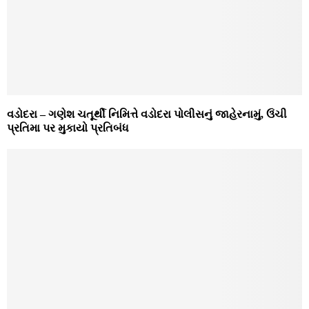
વડોદરા – ગણેશ ચતૂર્થી નિમિત્તે વડોદરા પોલીસનું જાહેરનામું, ઉંચી
પ્રતિમા પર મુકાયો પ્રતિબંધ