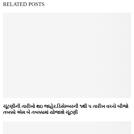
RELATED POSTS
ચૂંટણીની તારીખો થઇ જાહેર.ડિસેમ્‍બરની ૧થી ૫ તારીખ વચ્‍ચે બીજો
તબક્કો એમ બે તબક્કામાં યોજાશે ચૂંટણી