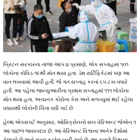
બ્રિટન સરકારના તાજા આંકડા પ્રમાણે, એક સપ્તાહમાં ૧૦૧
લોકોના કોવિડ-૧૯થી મોત થયા હતા. ડેથ સર્ટિફિકેટમાં પણ આ
વાત લખવામાં આવી હતી. જે ગત સપ્તાહ કરતાં ૬૫ ટકા વધારે
હતી. આ પહેલા જાન્‍યુઆરીના પ્રથમ સપ્તાહમાં ૧૧૧ લોકોના
મોત થયા હતા. અચાનક કોરોના કેસ અને મળત્‍યુમાં થઈ રહેલા
વધારાથી લોકોની ચિંતા વધી ગઈ છે.
હેલ્‍થ એક્‍સપર્ટ અનુસાર, ઓમિક્રોનનો સબ વેરિઅન્‍ટ જેએન.૧
આ પાછળ જવાબદાર છે. આ વેરિઅન્‍ટ વિશ્વના અનેક દેશોમાં
ફેલાયો છે અને મુખ્‍ય સ્‍ટ્રેન બની ગયો છે. આ કારણે વિશ્વના