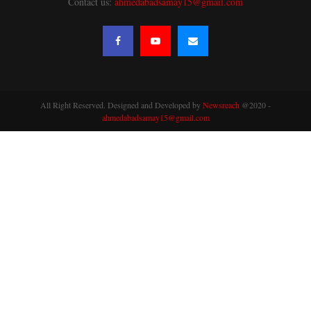
Contact us:
ahmedabadsamay15@gmail.com
All Right Reserved. Designed and Developed by
Newsreach
@2020 -
ahmedabadsamay15@gmail.com