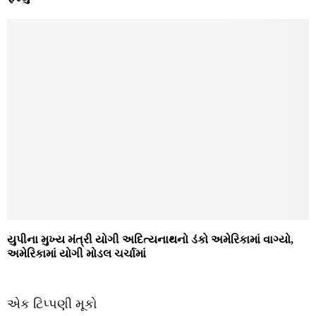
યુપીના મુખ્ય મંત્રી યોગી અદિત્યનાથનો ડંકો અમેરિકામાં વાગ્યો,
અમેરિકામાં યોગી મોડલ ચર્ચામાં
એક ટિપ્પણી મૂકો