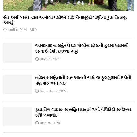
સેવ અર્થ NGO દ્વારા અબોલા પક્ષીઓ માટે વિનામૂલ્યે પાણીના કુંડા વિતરણ
કરાયું
April 6, 2024
0
અમદાવાદના શહેરકોટડા પોલીસ સ્ટેશની હદમાં ધસમસી
રહ્યા છે દેશી દારૂના અડ્ડા
July 23, 2023
નવેમ્‍બર મહિનાની શરૂઆતની સાથે જ ફુલગુલાબી ઠંડીની
પણ શરૂઆત થઈ
November 2, 2022
ડ્રાઇવિંગ લાઇસન્સ સહિત દસ્તાવેજની વેલિડિટી સપ્ટેમ્બર
સુધી લંબાવાઇ
June 26, 2020