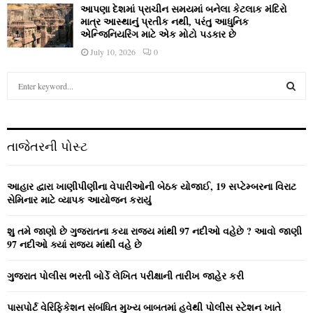
આપણા દેશમાં પ્રાચીન સમયમાં બનેલા કેટલાક મંદિરો
માત્ર આસ્થાનું પ્રતીક નથી, પરંતુ આધુનિક
એન્જિનિયરિંગ માટે એક મોટો પડકાર છે
July 10, 2026
0
S
e
a
S
r
c
E
તાજેતરની પોસ્ટ
h
f
A
o
આહાર દ્વારા ખાણીપીણીના વેપારીઓની બેઠક યોજાઈ, 19 સપ્ટેમ્બરના વિરાટ
r
R
સેમિનાર માટે વ્યાપક આયોજન કરાયું
:
C
શુ તમે જાણો છે ગુજરાતના કયા રાજ્ય માંથી 97 નદીઓ વહેછે ? આવો જાણી
97 નદીઓ ક્યાં રાજ્ય માંથી વહે છે
H
ગુજરાત પોલીસ ભરતી બોર્ડે લેખિત પરીક્ષાની તારીખ જાહેર કરી
પાસપોર્ટ વેરિફિકેશન સંબંધિત મુખ્ય બાબતમાં હવેથી પોલીસ સ્ટેશન ખાતે