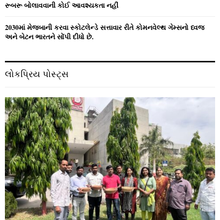
રૂબરૂ બોલાવવાની કોઈ આવશ્યકતા નહીં
2030માં મેજબાની કરવા સ્કોટલેન્ડે સત્તાવાર રીતે કોમનવેલ્થ ગેમ્સનો ધ્વજ
અને બેટન ભારતને સોંપી દીધો છે.
લોકપ્રિય પોસ્ટ્સ