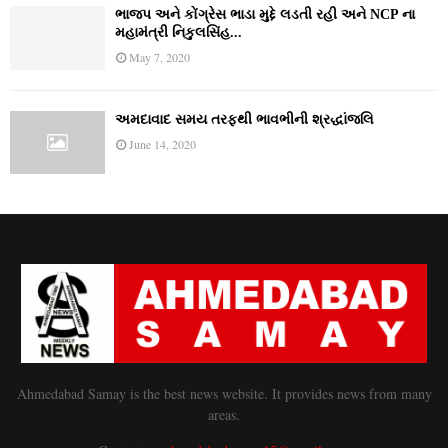
ભાજપ અને કોંગ્રેસ ભાડા મુદ્દે લડતી રહી અને NCP ના
મહામંત્રી નિકુલસિંહ...
May 7, 2020
અમદાવાદ સમય તરફથી ભાવભીની શ્રદ્ધાંજલિ
June 14, 2020
Ahmedabad Samay is the best news website. It provides news from many
areas.