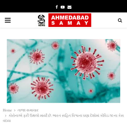
Facebook
Youtube
Email
PRIMARY
MENU
Home
તાજા સમાચાર
કોરોનાએ ફરી ઉથલો માર્યો છે. ભારત સહિત વિશ્વના ઘણા દેશોમાં કોવિડ-૧૯ના કેસ
વધ્યા