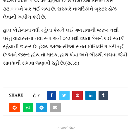
૧૦૨થી વધીને ૧૩૩ પર પહોંચી છે. થાઈલેન્‍ડમાં કોરોના કેસ
૩૩,૦૦૦ને પાર થઈ ગયા છે. સરકારે નાગરિકોને બૂસ્‍ટર ડોઝ
લેવાની અપીલ કરી છે.
હાલ કોરોનાના વધી રહેલા કેસને લઈ ગભરાવાની જરૂર નથી
પરંતુ વાયરસના નવા રૂપ અને ઝડપથી વધતા કેસને લઈ સતર્ક
રહેવાની જરૂર છે. હેલ્‍થ એજન્‍સીઓ સતત મોનિટરિંગ કરી રહી
છે અને જરૂર હોય તો માસ્‍ક, હાથ ધોવા અને ભીડથી બચવા જેવી
સાવધાની રાખવા જણાવી રહી છે.(૩૮.૭)
SHARE
0
પાછલી પોસ્ટ