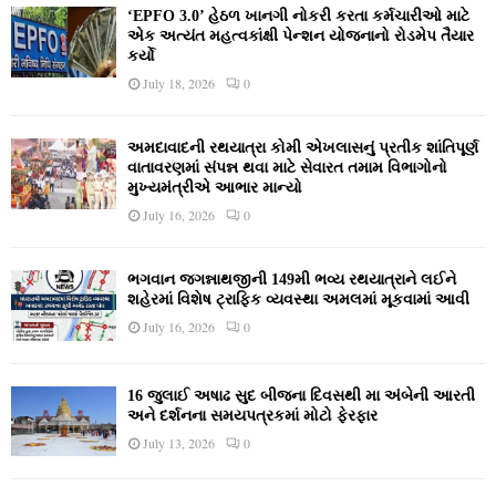
‘EPFO 3.0’ હેઠળ ખાનગી નોકરી કરતા કર્મચારીઓ માટે
એક અત્યંત મહત્વકાંક્ષી પેન્શન યોજનાનો રોડમેપ તૈયાર
કર્યો
July 18, 2026
0
અમદાવાદની રથયાત્રા કોમી એખલાસનું પ્રતીક શાંતિપૂર્ણ
વાતાવરણમાં સંપન્ન થવા માટે સેવારત તમામ વિભાગોનો
મુખ્યમંત્રીએ આભાર માન્યો
July 16, 2026
0
ભગવાન જગન્નાથજીની 149મી ભવ્ય રથયાત્રાને લઈને
શહેરમાં વિશેષ ટ્રાફિક વ્યવસ્થા અમલમાં મૂકવામાં આવી
July 16, 2026
0
16 જુલાઈ અષાઢ સુદ બીજના દિવસથી મા અંબેની આરતી
અને દર્શનના સમયપત્રકમાં મોટો ફેરફાર
July 13, 2026
0