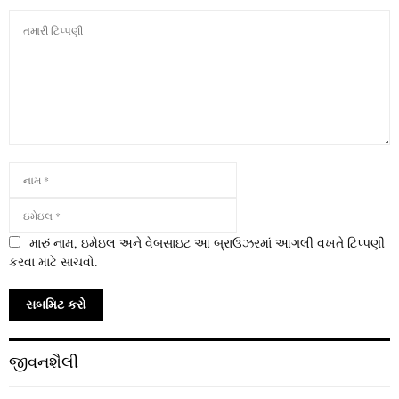
મારું નામ, ઇમેઇલ અને વેબસાઇટ આ બ્રાઉઝરમાં આગલી વખતે ટિપ્પણી
કરવા માટે સાચવો.
જીવનશૈલી