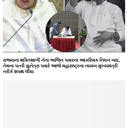
રાજ્યના શક્તિશાળી નેતા અજિત પવારના આકસ્મિક નિધન બાદ,
તેમના પત્ની સુનેત્રા પવારે આજે મહારાષ્ટ્રના નાયબ મુખ્યમંત્રી
તરીકે શપથ લીધા