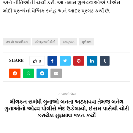
અને નીતિઓની ચર્ચા કરી. આ તમામ શુભેચ્છાઓએ પીએમ
મોદી પ્રત્યેનો વૈશ્વિક સ્નેહ અને આદર પ્રગટ કર્યો છે.
૭૫ મો જન્મદિવસ
નરેન્દ્રભાઈ મોદી
વડાપ્રધાન
શુભેચ્છા
SHARE
0
પાછલી પોસ્ટ
મીલકત સબંધી ગુનાઓ બનતા અટકાવવા તેમજ બનેલ
ગુનાઓનો ઓઢવ પોલીસે ભેદ ઉકેલાયો, ઈસમ પાસેથી ચોરી
કરાયેલ મુદ્દામાલ જપ્ત કર્યો