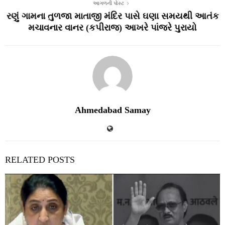
આગળની પોસ્ટ
રણું ગામના તુળજા માતાજી મંદિર પાસે ઘણા સમયથી આતંક
મચાવનાર વાનર (કપીરાજ) આખરે પાંજરે પુરાયો
Ahmedabad Samay
RELATED POSTS