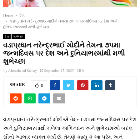
Home
દેશ
વડાપ્રધાન નરેન્દ્રભાઈ મોદીને તેમના ૭૫મા જન્મદિવસ પર દેશ અને
દુનિયાભરમાંથી મળી શુભેચ્છા
દેશ
શુભેચ્છા
વડાપ્રધાન નરેન્દ્રભાઈ મોદીને તેમના ૭૫મા
જન્મદિવસ પર દેશ અને દુનિયાભરમાંથી મળી
શુભેચ્છા
by
Ahmedabad Samay
September 17, 2025
0
SHARE
0
વડાપ્રધાન નરેન્દ્રભાઈ મોદીએ તેમના ૭૫મા જન્મદિવસ પર દેશ
અને દુનિયાભરમાંથી મળેલા અભિનંદન અને શુભેચ્છાઓ બદલ
સૌનો આભાર વ્યક્ત કર્યો છે. તેમણે કહ્યું કે આ પ્રેમ અને