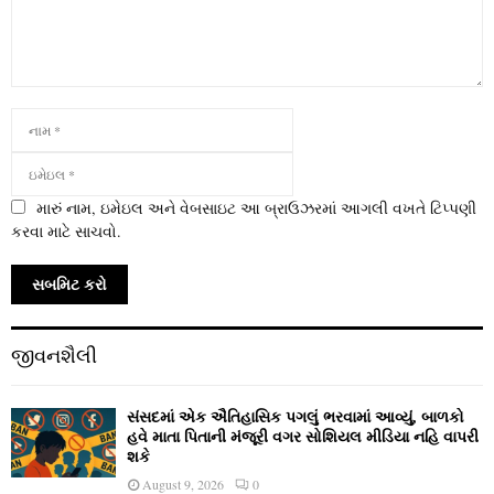
મારું નામ, ઇમેઇલ અને વેબસાઇટ આ બ્રાઉઝરમાં આગલી વખતે ટિપ્પણી
કરવા માટે સાચવો.
જીવનશૈલી
સંસદમાં એક ઐતિહાસિક પગલું ભરવામાં આવ્યું, બાળકો
હવે માતા પિતાની મંજૂરી વગર સોશિયલ મીડિયા નહિ વાપરી
શકે
August 9, 2026
0