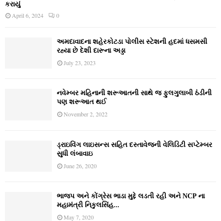
કરાયું
April 6, 2024
0
અમદાવાદના શહેરકોટડા પોલીસ સ્ટેશની હદમાં ધસમસી
રહ્યા છે દેશી દારૂના અડ્ડા
July 23, 2023
નવેમ્‍બર મહિનાની શરૂઆતની સાથે જ ફુલગુલાબી ઠંડીની
પણ શરૂઆત થઈ
November 2, 2022
ડ્રાઇવિંગ લાઇસન્સ સહિત દસ્તાવેજની વેલિડિટી સપ્ટેમ્બર
સુધી લંબાવાઇ
June 26, 2020
ભાજપ અને કોંગ્રેસ ભાડા મુદ્દે લડતી રહી અને NCP ના
મહામંત્રી નિકુલસિંહ...
May 7, 2020