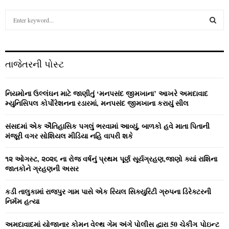
S
e
a
S
r
c
E
તાજેતરની પોસ્ટ
h
f
A
o
નિયમોના ઉલ્લંઘન માટે જાણીતું ‘મનપસંદ જીમખાના’ આખરે અમદાવાદ
r
R
મ્યુનિસિપલ કોર્પોરેશનના રડારમાં, મનપસંદ જીમખાના કરાયું સીલ
:
C
સંસદમાં એક ઐતિહાસિક પગલું ભરવામાં આવ્યું, બાળકો હવે માતા પિતાની
મંજૂરી વગર સોશિયલ મીડિયા નહિ વાપરી શકે
H
૧૨ ઓગસ્ટ, ૨૦૨૬ ના રોજ વર્ષનું પ્રથમ પૂર્ણ સૂર્યગ્રહણ,જાણો ક્યાં રાશિના
જાતકોને ગ્રહણની અસર
કડી તાલુકામાં રાજપુર ગામ પાસે એક રિયલ સિક્યુરિટી ગ્રુપના ડિરેક્ટરની
નિર્મમ હત્યા
અમદાવાદમાં યોજાનાર કોમન વેલ્‍થ ગેમ અંગે પોલીસ દ્વારા 50 ચેકીંગ પોઇન્‍ટ