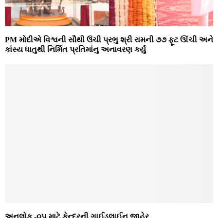
PM મોદીએ વિશ્વની સૌથી ઉંચી પ્રભુ શ્રી રામની ૭૭ ફૂટ ઊંચી અને
કાંસ્ય ધાતુથી નિર્મિત પ્રતિમાંનુ અનાવરણ કર્યું
અનલોક -૦૫ માટે કેન્દ્રની ગાઈડલાઈન જાહેર