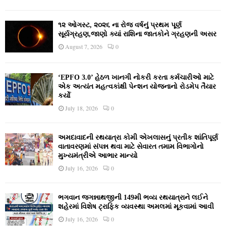
૧૨ ઓગસ્ટ, ૨૦૨૬ ના રોજ વર્ષનું પ્રથમ પૂર્ણ
સૂર્યગ્રહણ,જાણો ક્યાં રાશિના જાતકોને ગ્રહણની અસર
August 7, 2026
0
‘EPFO 3.0’ હેઠળ ખાનગી નોકરી કરતા કર્મચારીઓ માટે
એક અત્યંત મહત્વકાંક્ષી પેન્શન યોજનાનો રોડમેપ તૈયાર
કર્યો
July 18, 2026
0
અમદાવાદની રથયાત્રા કોમી એખલાસનું પ્રતીક શાંતિપૂર્ણ
વાતાવરણમાં સંપન્ન થવા માટે સેવારત તમામ વિભાગોનો
મુખ્યમંત્રીએ આભાર માન્યો
July 16, 2026
0
ભગવાન જગન્નાથજીની 149મી ભવ્ય રથયાત્રાને લઈને
શહેરમાં વિશેષ ટ્રાફિક વ્યવસ્થા અમલમાં મૂકવામાં આવી
July 16, 2026
0