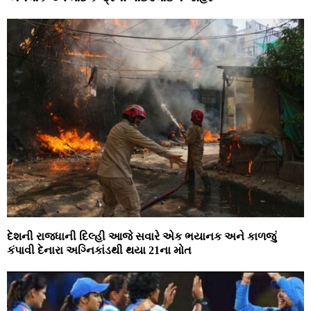
દેશની રાજધાની દિલ્‍હી આજે સવારે એક ભયાનક અને કાળજું
કંપાવી દેનારા અગ્નિકાંડથી થયા 21ના મોત