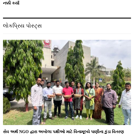
નક્કી કર્યા
લોકપ્રિય પોસ્ટ્સ
સેવ અર્થ NGO દ્વારા અબોલા પક્ષીઓ માટે વિનામૂલ્યે પાણીના કુંડા વિતરણ