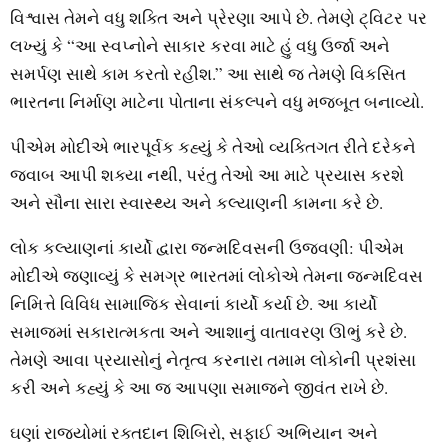
વિશ્વાસ તેમને વધુ શક્તિ અને પ્રેરણા આપે છે. તેમણે ટ્વિટર પર
લખ્યું કે “આ સ્વપ્નોને સાકાર કરવા માટે હું વધુ ઉર્જા અને
સમર્પણ સાથે કામ કરતો રહીશ.” આ સાથે જ તેમણે વિકસિત
ભારતના નિર્માણ માટેના પોતાના સંકલ્પને વધુ મજબૂત બનાવ્યો.
પીએમ મોદીએ ભારપૂર્વક કહ્યું કે તેઓ વ્યક્તિગત રીતે દરેકને
જવાબ આપી શક્યા નથી, પરંતુ તેઓ આ માટે પ્રયાસ કરશે
અને સૌના સારા સ્વાસ્થ્ય અને કલ્યાણની કામના કરે છે.
લોક કલ્યાણનાં કાર્યો દ્વારા જન્મદિવસની ઉજવણી: પીએમ
મોદીએ જણાવ્યું કે સમગ્ર ભારતમાં લોકોએ તેમના જન્મદિવસ
નિમિત્તે વિવિધ સામાજિક સેવાનાં કાર્યો કર્યા છે. આ કાર્યો
સમાજમાં સકારાત્મકતા અને આશાનું વાતાવરણ ઊભું કરે છે.
તેમણે આવા પ્રયાસોનું નેતૃત્વ કરનારા તમામ લોકોની પ્રશંસા
કરી અને કહ્યું કે આ જ આપણા સમાજને જીવંત રાખે છે.
ઘણાં રાજ્યોમાં રક્તદાન શિબિરો, સફાઈ અભિયાન અને