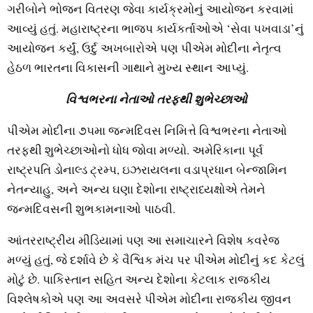
ગરીબોને ભોજન વિતરણ જેવા કાર્યક્રમોનું આયોજન કરવામાં
આવ્યું હતું. મહારાષ્ટ્રના ભાજપ કાર્યકર્તાઓએ ‘સેવા પખવાડા’નું
આયોજન કર્યું, ઉર્દુ અખબારોએ પણ પીએમ મોદીના નેતૃત્વ
હેઠળ ભારતના વિકાસની ગાથાને મુખ્ય સ્થાન આપ્યું.
વિશ્વભરના નેતાઓ તરફથી શુભેચ્છાઓ
પીએમ મોદીના ૭૫મા જન્મદિવસ નિમિત્તે વિશ્વભરના નેતાઓ
તરફથી શુભેચ્છાઓનો ધોધ જોવા મળ્યો. અમેરિકાના પૂર્વ
રાષ્ટ્રપતિ ડોનાલ્ડ ટ્રમ્પ, ઇઝરાયલના વડાપ્રધાન બેન્જામિન
નેતન્યાહુ, અને અન્ય ઘણા દેશોના રાષ્ટ્રાધ્યક્ષોએ તેમને
જન્મદિવસની શુભકામનાઓ પાઠવી.
આંતરરાષ્ટ્રીય મીડિયામાં પણ આ સમાચારને વિશેષ કવરેજ
મળ્યું હતું, જે દર્શાવે છે કે વૈશ્વિક મંચ પર પીએમ મોદીનું કદ કેટલું
મોટું છે. પાકિસ્તાન સહિત અન્ય દેશોના કેટલાક રાજકીય
વિશ્લેષકોએ પણ આ અવસરે પીએમ મોદીના રાજકીય જીવન