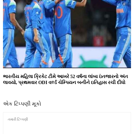
ભારતીય મહિલા ક્રિકેટ ટીમે આખરે 52 વર્ષના લાંબા ઇંતજારનો અંત
લાવયો, પ્રથમવાર ODI વર્લ્ડ ચેમ્પિયન બનીને ઇતિહાસ રચી દીધો
એક ટિપ્પણી મૂકો