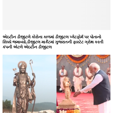
એઇટીન ડીજીટલે કોરોના કાળમાં ડીજીટલ પ્લેટફોર્મ પર પોતાનો
સિક્કો જમાવ્યો,ડીજીટલ માર્કેટમાં ગુજરાતની ફાસ્ટેટ ગ્રોથ કરતી
કંપની એટલે એઇટીન ડીજીટલ