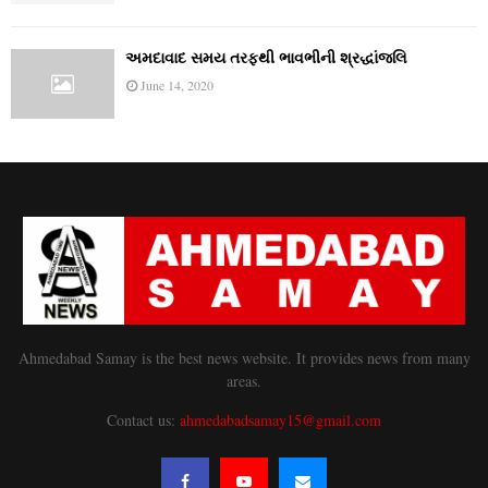
અમદાવાદ સમય તરફથી ભાવભીની શ્રદ્ધાંજલિ
June 14, 2020
Ahmedabad Samay is the best news website. It provides news from many
areas.
Contact us:
ahmedabadsamay15@gmail.com