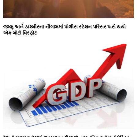
જમ્‍મુ અને કાશ્‍મીરના નૌગામમાં પોલીસ સ્‍ટેશન પરિસર પાસે થયો
એક મોટો વિસ્‍ફોટ