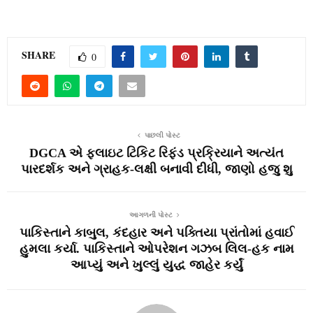
SHARE
0
પાછલી પોસ્ટ
DGCA એ ફ્લાઇટ ટિકિટ રિફંડ પ્રક્રિયાને અત્યંત
પારદર્શક અને ગ્રાહક-લક્ષી બનાવી દીધી, જાણો હજુ શુ
આગળની પોસ્ટ
પાકિસ્‍તાને કાબુલ, કંદહાર અને પક્‍તિયા પ્રાંતોમાં હવાઈ
હુમલા કર્યા. પાકિસ્‍તાને ઓપરેશન ગઝબ લિલ-હક નામ
આપ્‍યું અને ખુલ્‍લું યુદ્ધ જાહેર કર્યું