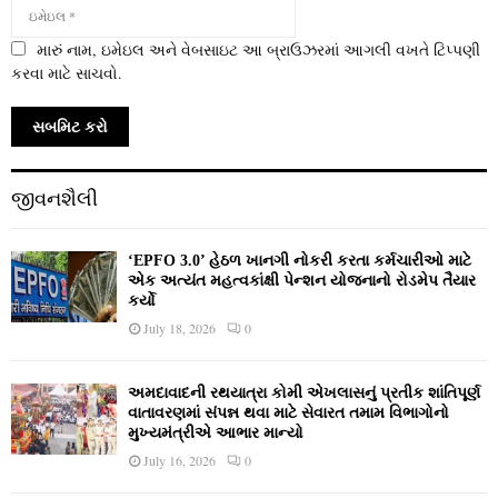
મારું નામ, ઇમેઇલ અને વેબસાઇટ આ બ્રાઉઝરમાં આગલી વખતે ટિપ્પણી
કરવા માટે સાચવો.
જીવનશૈલી
‘EPFO 3.0’ હેઠળ ખાનગી નોકરી કરતા કર્મચારીઓ માટે
એક અત્યંત મહત્વકાંક્ષી પેન્શન યોજનાનો રોડમેપ તૈયાર
કર્યો
July 18, 2026
0
અમદાવાદની રથયાત્રા કોમી એખલાસનું પ્રતીક શાંતિપૂર્ણ
વાતાવરણમાં સંપન્ન થવા માટે સેવારત તમામ વિભાગોનો
મુખ્યમંત્રીએ આભાર માન્યો
July 16, 2026
0