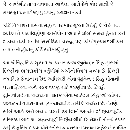
કે, ચાર્જશીટમાં લગાવવામાં આવેલા આરોપોને કોઇ સાક્ષી કે
મજબૂત દસ્‍તાવેજી પુરાવાનું સમર્થન નથી.
કોર્ટે નિષ્‍પક્ષ તપાસના મહત્‍વ પર ભાર મૂકતા ઉમેર્યું કે કોઈ પણ
વ્‍યક્‍તિને પાયાવિહોણા આરોપોના આધારે લાંબો સમય હેરાન કરી
શકાય નહીં. મનીષ સિસોદિયા વિરુદ્ધ પણ કોઈ પ્રથમદર્શી કેસ
ન બનતો હોવાનું કોર્ટે સ્‍વીકાર્યું હતું.
આ ઐતિહાસિક ચુકાદો આપનાર જજ જીતેન્‍દ્ર સિંહ હાલમાં
દિલ્‍હીના કાયદાકીય વર્તુળોમાં ચર્ચાનો વિષય બન્‍યા છે. દિલ્‍હી
ન્‍યાયિક સેવાના વરિષ્ઠ અધિકારી એવા જીતેન્‍દ્ર સિંહ પોતાની
પ્રમાણિકતા અને કડક વલણ માટે જાણીતા છે. દિલ્‍હી
યુનિવર્સિટીના કાયદાના તાાતક એવા જસ્‍ટિસ સિંહ ઓક્‍ટોબર
૨૦૨૪ થી વધારાના સત્ર ન્‍યાયાધીશ તરીકે કાર્યરત છે. તેમણે
સીબીઆઈ અને બચાવ પક્ષની દલીલોને અત્‍યંત ઝીણવટપૂર્વક
સાંભળ્‍યા બાદ આ મહત્‍વપૂર્ણ નિર્ણય લીધો છે. તેમની બેન્‍ચે સ્‍પષ્ટ
કર્યું કે ફરિયાદ પક્ષ પોતે રચેલા કાવતરાના પત્તાના મહેલને સાબિત