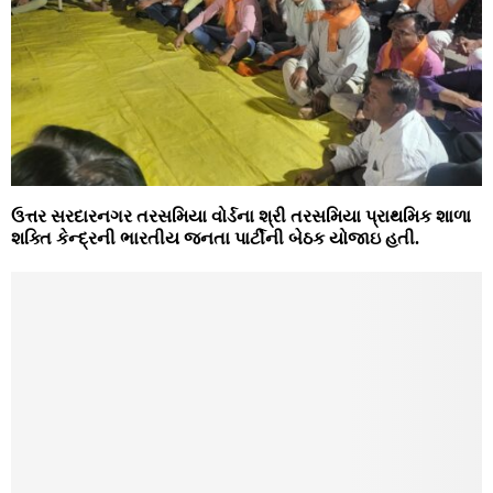
ઉત્તર સરદારનગર તરસમિયા વોર્ડના શ્રી તરસમિયા પ્રાથમિક શાળા
શક્તિ કેન્દ્રની ભારતીય જનતા પાર્ટીની બેઠક યોજાઇ હતી.