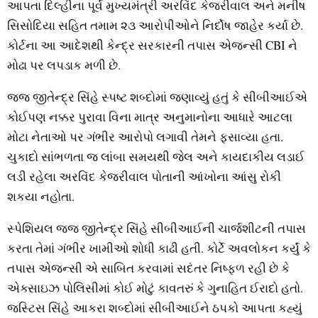
આપતા દિલ્‍હીના પૂર્વ મુખ્‍યમંત્રી અરવિંદ કેજરીવાલ અને મનીષ
સિસોદિયા સહિત તમામ ૨૩ આરોપીઓને નિર્દોષ જાહેર કર્યા છે.
કોર્ટના આ આદેશથી કેન્‍દ્ર સરકારની તપાસ એજન્‍સી CBI ને
મોઢા પર લપડાક મળી છે.
જજ જીતેન્‍દ્ર સિંહે સ્‍પષ્ટ શબ્‍દોમાં જણાવ્‍યું હતું કે સીબીઆઈએ
કોઈપણ નક્કર પુરાવા વિના માત્ર અનુમાનોના આધારે આટલા
મોટા નેતાઓ પર ગંભીર આરોપો લગાવી તેમને ફસાવ્‍યા હતા.
ચુકાદો સાંભળતા જ લાંબા સમયથી જેલ અને કાયદાકીય લડાઈ
લડી રહેલા અરવિંદ કેજરીવાલ પોતાની આંખોના આંસુ રોકી
શકયા નહોતા.
સ્‍પેશિયલ જજ જીતેન્‍દ્ર સિંહે સીબીઆઈની ચાર્જશીટની તપાસ
કરતા તેમાં ગંભીર ખામીઓ શોધી કાઢી હતી. કોર્ટે અવલોકન કર્યું કે
તપાસ એજન્‍સી એ સાબિત કરવામાં સદંતર નિષ્‍ફળ રહી છે કે
એક્‍સાઇઝ પોલિસીમાં કોઈ મોટું કાવતરું કે ગુનાહિત ઈરાદો હતો.
જસ્‍ટિસ સિંહે આકરા શબ્‍દોમાં સીબીઆઈને ઠપકો આપતા કહ્યું