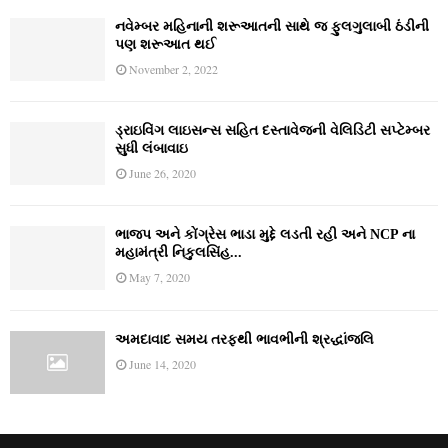
નવેમ્‍બર મહિનાની શરૂઆતની સાથે જ ફુલગુલાબી ઠંડીની
પણ શરૂઆત થઈ
November 2, 2022
ડ્રાઇવિંગ લાઇસન્સ સહિત દસ્તાવેજની વેલિડિટી સપ્ટેમ્બર
સુધી લંબાવાઇ
June 26, 2020
ભાજપ અને કોંગ્રેસ ભાડા મુદ્દે લડતી રહી અને NCP ના
મહામંત્રી નિકુલસિંહ...
May 7, 2020
અમદાવાદ સમય તરફથી ભાવભીની શ્રદ્ધાંજલિ
June 14, 2020