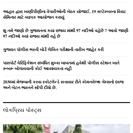
f
A
o
આહાર દ્વારા ખાણીપીણીના વેપારીઓની બેઠક યોજાઈ, 19 સપ્ટેમ્બરના વિરાટ
r
R
સેમિનાર માટે વ્યાપક આયોજન કરાયું
:
C
શુ તમે જાણો છે ગુજરાતના કયા રાજ્ય માંથી 97 નદીઓ વહેછે ? આવો જાણી
97 નદીઓ ક્યાં રાજ્ય માંથી વહે છે
H
ગુજરાત પોલીસ ભરતી બોર્ડે લેખિત પરીક્ષાની તારીખ જાહેર કરી
પાસપોર્ટ વેરિફિકેશન સંબંધિત મુખ્ય બાબતમાં હવેથી પોલીસ સ્ટેશન ખાતે
રૂબરૂ બોલાવવાની કોઈ આવશ્યકતા નહીં
2030માં મેજબાની કરવા સ્કોટલેન્ડે સત્તાવાર રીતે કોમનવેલ્થ ગેમ્સનો ધ્વજ
અને બેટન ભારતને સોંપી દીધો છે.
લોકપ્રિય પોસ્ટ્સ