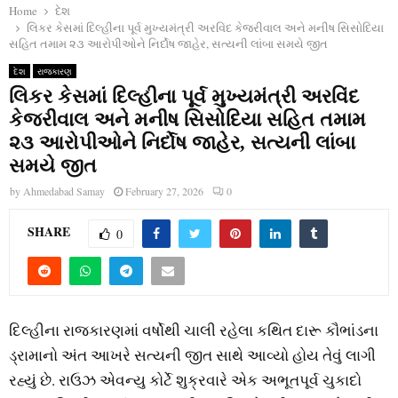
Home
દેશ
લિકર કેસમાં દિલ્‍હીના પૂર્વ મુખ્‍યમંત્રી અરવિંદ કેજરીવાલ અને મનીષ સિસોદિયા
સહિત તમામ ૨૩ આરોપીઓને નિર્દોષ જાહેર, સત્યની લાંબા સમયે જીત
દેશ
રાજકારણ
લિકર કેસમાં દિલ્‍હીના પૂર્વ મુખ્‍યમંત્રી અરવિંદ
કેજરીવાલ અને મનીષ સિસોદિયા સહિત તમામ
૨૩ આરોપીઓને નિર્દોષ જાહેર, સત્યની લાંબા
સમયે જીત
by
Ahmedabad Samay
February 27, 2026
0
SHARE
0
દિલ્‍હીના રાજકારણમાં વર્ષોથી ચાલી રહેલા કથિત દારૂ કૌભાંડના
ડ્રામાનો અંત આખરે સત્‍યની જીત સાથે આવ્‍યો હોય તેવું લાગી
રહ્યું છે. રાઉઝ એવન્‍યુ કોર્ટે શુક્રવારે એક અભૂતપૂર્વ ચુકાદો