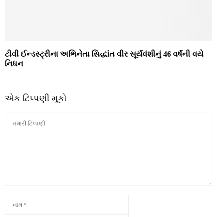
ટીવી ઈન્ડસ્ટ્રીના અભિનેતા સિદ્ધાંત વીર સૂર્યવંશીનું 46 વર્ષની વયે
નિધન
એક ટિપ્પણી મૂકો