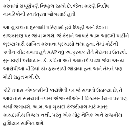
કરવામાં સંપૂર્ણપણે નિષ્‍ફળ રહ્યો છે, જેના કારણે નિર્દોષ
નાગરિકોની સ્‍વતંત્રતા જોખમાઈ હતી.
આ ચુકાદાના દૂરગામી પરિણામો હવે દિલ્‍હી અને દેશના
રાજકારણ પર જોવા મળશે. જે કેસને આધારે આમ આદમી પાર્ટીને
ભ્રષ્ટાચારી સાબિત કરવાના પ્રયાસો થયા હતા, તેમાં કોર્ટની
ક્‍લીન ચીટ મળતા હવે AAP વધુ આક્રમક રીતે મેદાનમાં ઉતરશે.
સુનાવણી દરમિયાન કે. કવિતા અને અમનદીપ ઢલ જેવા અન્‍ય
આરોપીઓ વીડિયો કોન્‍ફરન્‍સથી જોડાયા હતા અને તેમને પણ
મોટી રાહત મળી છે.
કોર્ટે તપાસ એજન્‍સીની કાર્યશૈલી પર જે સવાલો ઉઠાવ્‍યા છે, તે
આવનારા સમયમાં તપાસ એજન્‍સીઓની વિશ્વસનીયતા પર પણ
ચર્ચા જગાવશે. આમ, આ ચુકાદો કેજરીવાલ માટે માત્ર
કાયદાકીય વિજય નથી, પરંતુ એક મોટું નૈતિક અને રાજકીય
હથિયાર સાબિત થશે.