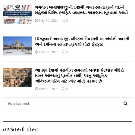
ભગવાન જગન્નાથજીની 149મી ભવ્ય રથયાત્રાને લઈને
શહેરમાં વિશેષ ટ્રાફિક વ્યવસ્થા અમલમાં મૂકવામાં આવી
July 16, 2026
0
16 જુલાઈ અષાઢ સુદ બીજના દિવસથી મા અંબેની આરતી
અને દર્શનના સમયપત્રકમાં મોટો ફેરફાર
July 13, 2026
0
આપણા દેશમાં પ્રાચીન સમયમાં બનેલા કેટલાક મંદિરો
માત્ર આસ્થાનું પ્રતીક નથી, પરંતુ આધુનિક
એન્જિનિયરિંગ માટે એક મોટો પડકાર છે
July 10, 2026
0
S
e
a
S
r
c
E
તાજેતરની પોસ્ટ
h