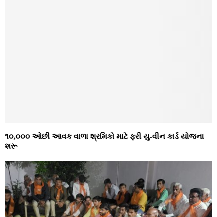
૧૦,૦૦૦ ઓછી આવક વાળા શ્રમિકો માટે ફરી યુ-વીન કાર્ડ યોજના
શરૂ