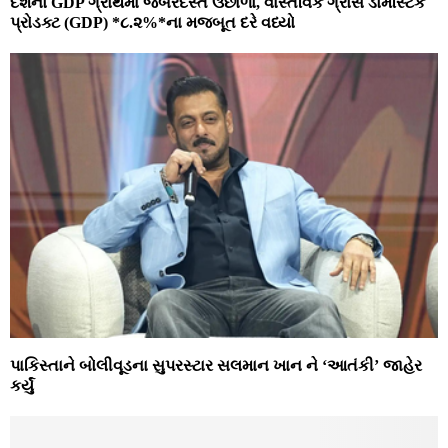
દેશનો GDP ગ્રોથમાં જબરદસ્ત ઉછાળો, વાસ્તવિક ગ્રોસ ડોમેસ્ટિક
પ્રોડક્ટ (GDP) *૮.૨%*ના મજબૂત દરે વધ્યો
પાકિસ્તાને બોલીવૂડના સુપરસ્ટાર સલમાન ખાન ને ‘આતંકી’ જાહેર
કર્યું