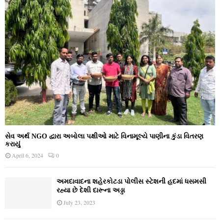
સેવ અર્થ NGO દ્વારા અબોલા પક્ષીઓ માટે વિનામૂલ્યે પાણીના કુંડા વિતરણ
કરાયું
April 6, 2024
0
અમદાવાદના શહેરકોટડા પોલીસ સ્ટેશની હદમાં ધસમસી
રહ્યા છે દેશી દારૂના અડ્ડા
July 23, 2023