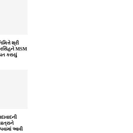
મિત્તે શ્રી
વીરસિંહને MSM
યત કરાયું
મદાવાદની
ત્રાને
વામાં આવી