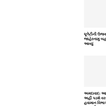
ધૂળેટીની ઉજવ
જાહેરનામુ બહા
આવ્યું
અમદાવાદ: આગ
અહીં પડશે વર
હવામાન વિભાગે