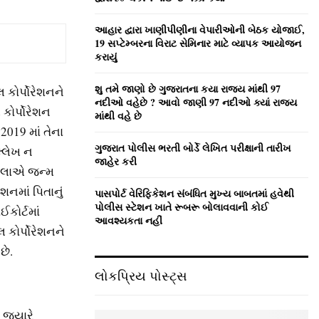
:
C
આહાર દ્વારા ખાણીપીણીના વેપારીઓની બેઠક યોજાઈ,
19 સપ્ટેમ્બરના વિરાટ સેમિનાર માટે વ્યાપક આયોજન
H
કરાયું
શુ તમે જાણો છે ગુજરાતના કયા રાજ્ય માંથી 97
 કોર્પોરેશનને
નદીઓ વહેછે ? આવો જાણી 97 નદીઓ ક્યાં રાજ્ય
કોર્પોરેશન
માંથી વહે છે
019 માં તેના
ગુજરાત પોલીસ ભરતી બોર્ડે લેખિત પરીક્ષાની તારીખ
્લેખ ન
જાહેર કરી
હિલાએ જન્મ
શનમાં પિતાનું
પાસપોર્ટ વેરિફિકેશન સંબંધિત મુખ્ય બાબતમાં હવેથી
પોલીસ સ્ટેશન ખાતે રૂબરૂ બોલાવવાની કોઈ
કોર્ટમાં
આવશ્યકતા નહીં
કોર્પોરેશનને
છે.
લોકપ્રિય પોસ્ટ્સ
 જ્યારે