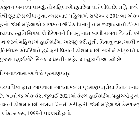
નજીવન બગડવા લાગ્યું. તો મહિલાએ છૂટાછેડા લઈ લીધા છે. મહિલાએ
ટમાંથી છૂટાછેડા લીધા હતા. ત્યારબાદ મહિલાએ સપ્ટેમ્બર 2019માં એક
તો. જેમાં મહિલાએ બાળકના જૈવિક પિતાનું નામ જણાવવાનો ઈન્કાર
ાદ મ્યુનિસિપલ કોર્પોરેશનને પિતાનું નામ ખાલી રાખવા વિનંતી કરી
તેમ ન કરતાં મહિલાએ હાઈકોર્ટમાં અરજી કરી હતી. પિતાનું નામ ખાલી
નિસિપલ કોર્પોરેશને હવે ફરી પિતાની કોલમ ખાલી રાખીને મહિલાને 
ગુજરાત હાઈકોર્ટે સિંગલ મધરની તરફેણમાં ચુકાદો આપ્યો છે.
ી બનાવવામાં આવે છે પ્રમાણપત્ર
ગરપાલિકા દ્વારા આપવામાં આવતા જન્મ પ્રમાણપત્રોમાં પિતાના ના
ે. આવો જ એક કેસ જુલાઈ 2021માં કેરળ હાઈકોર્ટમાં પહોંચ્યો હતો.
નામની કોલમ ખાલી રાખવા વિનંતી કરી હતી. જેમાં મહિલાએ કેરળ રજ
 ડેથ રૂલ્સ, 1999ને પડકાર્યો હતો.