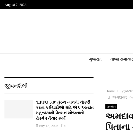
August 7, 2026
ગુજરાત
તાજા સમાચા
જીવનશૈલી
Home
ગુજરા
અમદાવાદઃ બર્
‘EPFO 3.0’ હેઠળ ખાનગી નોકરી
ગુજરાત
કરતા કર્મચારીઓ માટે એક અત્યંત
મહત્વકાંક્ષી પેન્શન યોજનાનો
અમદાવાદ
રોડમેપ તૈયાર કર્યો
પિતાના
July 18, 2026
0