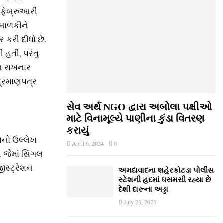
 ફેબ્રુઆરી
 બાળકીને
 કરી દીધો છે.
 હતી, પરંતુ
 ન રાખનાર
પ્રમાણપત્ર
સેવ અર્થ NGO દ્વારા અબોલા પક્ષીઓ
માટે વિનામૂલ્યે પાણીના કુંડા વિતરણ
કરાયું
મનો ઉલ્લેખ
April 6, 2024
0
 જેમાં સિંગલ
ીસ્ટ્રેશન
અમદાવાદના શહેરકોટડા પોલીસ
સ્ટેશની હદમાં ધસમસી રહ્યા છે
દેશી દારૂના અડ્ડા
July 23, 2023