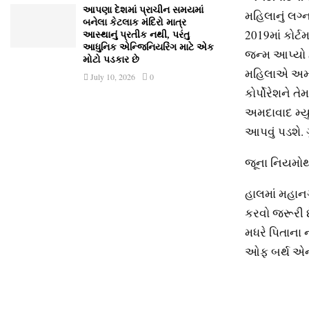
આપણા દેશમાં પ્રાચીન સમયમાં
મહિલાનું લગ્
બનેલા કેટલાક મંદિરો માત્ર
2019માં કોર્
આસ્થાનું પ્રતીક નથી, પરંતુ
આધુનિક એન્જિનિયરિંગ માટે એક
જન્મ આપ્યો હ
મોટો પડકાર છે
મહિલાએ અમદાવ
July 10, 2026
0
કોર્પોરેશને 
અમદાવાદ મ્યુ
આપવું પડશે. 
જૂના નિયમોથ
હાલમાં મહાન
કરવો જરૂરી છ
મધરે પિતાના 
ઓફ બર્થ એન્ડ