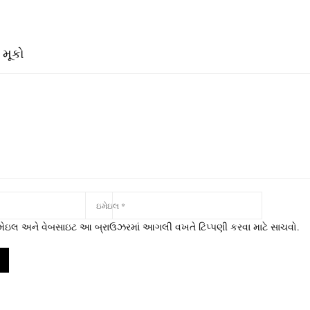
 મૂકો
 ઇમેઇલ અને વેબસાઇટ આ બ્રાઉઝરમાં આગલી વખતે ટિપ્પણી કરવા માટે સાચવો.