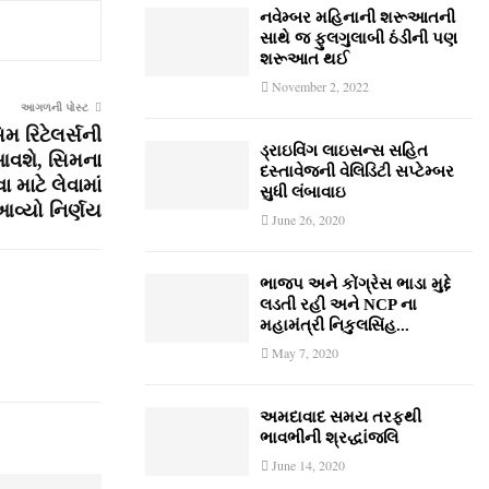
નવેમ્‍બર મહિનાની શરૂઆતની
સાથે જ ફુલગુલાબી ઠંડીની પણ
શરૂઆત થઈ
November 2, 2022
આગળની પોસ્ટ
મ રિટેલર્સની
ડ્રાઇવિંગ લાઇસન્સ સહિત
આવશે, સિમના
દસ્તાવેજની વેલિડિટી સપ્ટેમ્બર
 માટે લેવામાં
સુધી લંબાવાઇ
વ્યો નિર્ણય
June 26, 2020
ભાજપ અને કોંગ્રેસ ભાડા મુદ્દે
લડતી રહી અને NCP ના
મહામંત્રી નિકુલસિંહ...
May 7, 2020
અમદાવાદ સમય તરફથી
ભાવભીની શ્રદ્ધાંજલિ
June 14, 2020