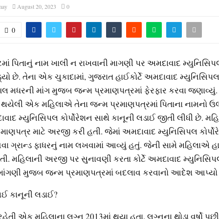
may
August 20, 2023
0
0
કેટમાં પિતાનું નામ ખાલી ન રાખવાની માગણી પર અમદાવાદ મ્યુનિસિપલ
્યો છે. તેના એક ચુકાદામાં, ગુજરાત હાઈકોર્ટે અમદાવાદ મ્યુનિસિપલ 
લ મધરની માંગ મુજબ જન્મ પ્રમાણપત્રમાં ફેરફાર કરવા જણાવ્યું. 2
યેલી એક મહિલાએ તેના જન્મ પ્રમાણપત્રમાં પિતાના નામનો ઉલ
વાદ મ્યુનિસિપલ કોર્પોરેશન સાથે કાનૂની લડાઈ જીતી લીધી છે. મ
માણપત્ર માટે અરજી કરી હતી. જેમાં અમદાવાદ મ્યુનિસિપલ કોર્પોરે
 ગ્રાન્ડ ફાધરનું નામ લખવામાં આવ્યું હતું. જેની સામે મહિલાએ હાઈ
ી. મહિલાની અરજી પર સુનાવણી કરતા કોર્ટે અમદાવાદ મ્યુનિસિપલ 
ંગણી મુજબ જન્મ પ્રમાણપત્રમાં બદલાવ કરવાનો આદેશ આપ્યો 
 થઈ કાનૂની લડાઈ?
હેતી એક મહિલાના લગ્ન 2013માં થયા હતા. લગ્નના થોડા વર્ષો પછી