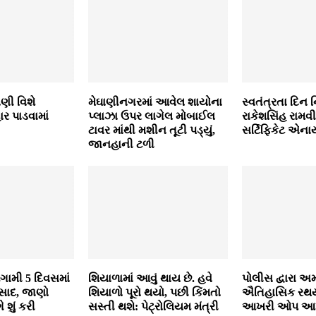
ણી વિશે
મેઘાણીનગરમાં આવેલ શાયોના
સ્વતંત્રતા દિન નિ
ર પાડવામાં
પ્લાઝા ઉપર લાગેલ મોબાઈલ
રાકેશસિંહ રામ
ટાવર માંથી મશીન તૂટી પડ્યું,
સર્ટિફિકેટ એના
જાનહાની ટળી
ામી 5 દિવસમાં
શિયાળામાં આવું થાય છે. હવે
પોલીસ દ્વારા અ
સાદ, જાણો
શિયાળો પૂરો થયો, પછી કિંમતો
ઐતિહાસિક રથયા
 શું કરી
સસ્તી થશે: પેટ્રોલિયમ મંત્રી
આખરી ઓપ આપ