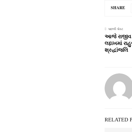
SHARE
પાછલી પોસ્ટ
આજે રાજીવ 
લદ્દાખમાં ર
શ્રદ્ધાંજલિ
RELATED 