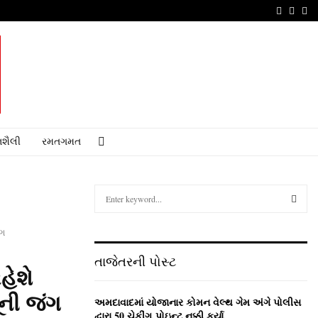
Faceboo
Youtu
Em
શૈલી
રમતગમત
S
e
a
S
ંગ
r
c
E
તાજેતરની પોસ્ટ
h
હેશે
f
A
o
ૂની જંગ
અમદાવાદમાં યોજાનાર કોમન વેલ્‍થ ગેમ અંગે પોલીસ
r
R
દ્વારા 50 ચેકીંગ પોઇન્‍ટ નક્કી કર્યા