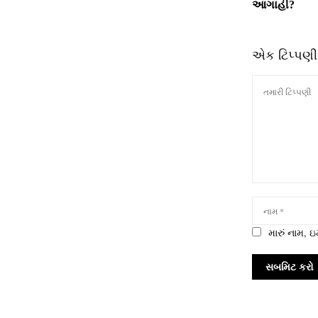
આગાહી?
એક ટિપ્પણી
મારું નામ,