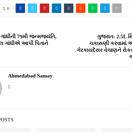
0
ગાંધીની 79મી જન્મજયંતિ,
ગુજરાત: 2.5L સિ
ાહુલ ગાંધીએ આપી પિતાને
ચકાસણી કરવામાં 
ગેરકાયદેસર વેચાણને રોકવા
આ
Ahmedabad Samay
POSTS