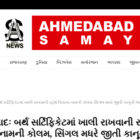
ર
રાજકારણ
દુનિયા
બિઝનેસ
મનોરંજન
અપરાધ
જીવન
ત
થ સર્ટિફિકેટમાં ખાલી રાખવાની રહેશે પિતાના નામની કોલમ, સિંગલ મધરે જીતી કાનૂની જ
ઃ બર્થ સર્ટિફિકેટમાં ખાલી રાખવાની ર
 નામની કોલમ, સિંગલ મધરે જીતી કાન