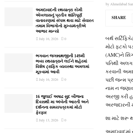
by
Ahmedabad Sa
અમદાવાદની રથયાત્રા કોમી
એખલાસનું પ્રતીક શાંતિપૂર્ણ
SHARE
વાતાવરણમાં સંપન્ન થવા માટે સેવારત
તમામ વિભાગોનો મુખ્યમંત્રીએ
આભાર માન્યો
બર્થ સર્ટિફિ
July 16, 2026
0
મોટો ફટકો પડ
(AMC)ને સિંગ
ભગવાન જગન્નાથજીની 149મી
ભવ્ય રથયાત્રાને લઈને શહેરમાં
પતિથી અલગ થ
વિશેષ ટ્રાફિક વ્યવસ્થા અમલમાં
કરવાની અમદા
મૂકવામાં આવી
પછી જન્મ પ્ર
July 16, 2026
0
નામ ન જણાવવા
અરજી કરી હત
16 જુલાઈ અષાઢ સુદ બીજના
દિવસથી મા અંબેની આરતી અને
અરજદારની મા
દર્શનના સમયપત્રકમાં મોટો
ફેરફાર
શા માટે શરૂ
July 13, 2026
0
અમદાવાદમાં ર