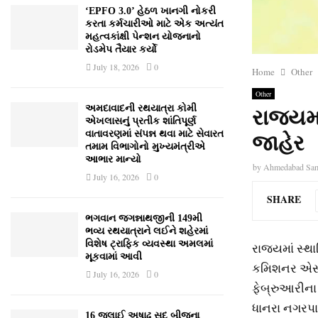
‘EPFO 3.0’ હેઠળ ખાનગી નોકરી
કરતા કર્મચારીઓ માટે એક અત્યંત
મહત્વકાંક્ષી પેન્શન યોજનાનો
રોડમેપ તૈયાર કર્યો
July 18, 2026
0
Home
Other
Other
અમદાવાદની રથયાત્રા કોમી
રાજ્યમ
એખલાસનું પ્રતીક શાંતિપૂર્ણ
વાતાવરણમાં સંપન્ન થવા માટે સેવારત
જાહેર
તમામ વિભાગોનો મુખ્યમંત્રીએ
આભાર માન્યો
by
Ahmedabad Sa
July 16, 2026
0
SHARE
ભગવાન જગન્નાથજીની 149મી
ભવ્ય રથયાત્રાને લઈને શહેરમાં
વિશેષ ટ્રાફિક વ્યવસ્થા અમલમાં
રાજ્યમાં સ્થ
મૂકવામાં આવી
કમિશનર એસ.મુ
July 16, 2026
0
ફેબ્રુઆરીના
ધાનરા નગરપાલ
16 જુલાઈ અષાઢ સુદ બીજના