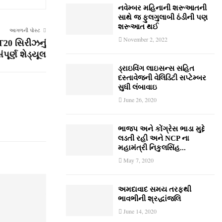
નવેમ્‍બર મહિનાની શરૂઆતની
સાથે જ ફુલગુલાબી ઠંડીની પણ
શરૂઆત થઈ
આગળની પોસ્ટ
November 2, 2022
 T20 સિરીઝનું
ંપૂર્ણ શેડ્યૂલ
ડ્રાઇવિંગ લાઇસન્સ સહિત
દસ્તાવેજની વેલિડિટી સપ્ટેમ્બર
સુધી લંબાવાઇ
June 26, 2020
ભાજપ અને કોંગ્રેસ ભાડા મુદ્દે
લડતી રહી અને NCP ના
મહામંત્રી નિકુલસિંહ...
May 7, 2020
અમદાવાદ સમય તરફથી
ભાવભીની શ્રદ્ધાંજલિ
June 14, 2020