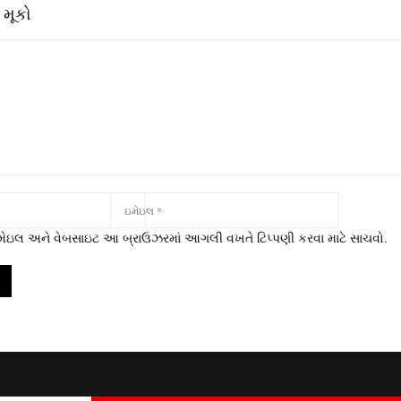
 મૂકો
 ઇમેઇલ અને વેબસાઇટ આ બ્રાઉઝરમાં આગલી વખતે ટિપ્પણી કરવા માટે સાચવો.