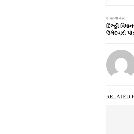
પાછલી પોસ્ટ
દિલ્હી વિધા
ઉમેદવારો પ
RELATED 