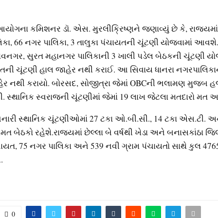
યોગના કમિશનર ડૉ. એસ. મુરલીક્રિષ્ણને જણાવ્યું છે કે, રાજ્યમા
કા, 66 નગર પાલિકા, 3 તાલુકા પંચાયતની ચૂંટણી યોજવામાં આવશ
વનગર, સુરત મહાનગર પાલિકાની 3 ખાલી પડેલ બેઠકની ચૂંટણી યોજ
યતની ચૂંટણી હાલ જાહેર નથી કરાઈ. આ સિવાય ધાનરા નગરપાલિકાન
ાહેર નથી કરાયો. બોરસદ, સોજીત્રા જેમાં OBCની ભલામણ મુજબ હજ
થી. સ્થાનિક સ્વરાજની ચૂંટણીમાં જેમાં 19 લાખ જેટલા મતદારો મત 
નારી સ્થાનિક ચૂંટણીઓમાં 27 ટકા ઓ.બી.સી., 14 ટકા એસ.ટી. અન
બેઠકો રહેશે.રાજ્યમાં છેલ્લા બે વર્ષથી ખેડા અને બનાસકાંઠા જિલ
ંચાયત, 75 નગર પાલિકા અને 539 નવી ગ્રામ પંચાયતો સાથે કુલ 47
.
0