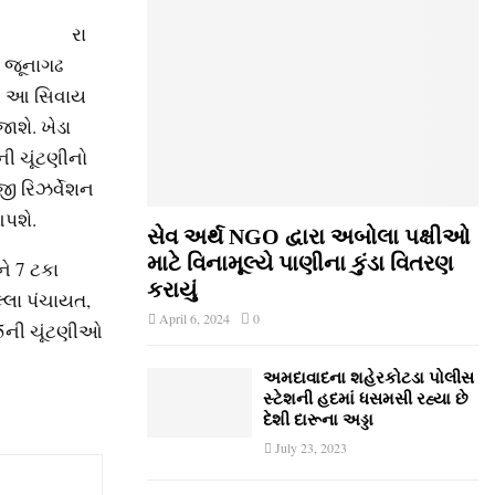
રા
ં જૂનાગઢ
ે. આ સિવાય
ાશે. ખેડા
ી ચૂંટણીનો
ી રિઝર્વેશન
આપશે.
સેવ અર્થ NGO દ્વારા અબોલા પક્ષીઓ
માટે વિનામૂલ્યે પાણીના કુંડા વિતરણ
ે 7 ટકા
કરાયું
્લા પંચાયત,
April 6, 2024
0
65ની ચૂંટણીઓ
અમદાવાદના શહેરકોટડા પોલીસ
સ્ટેશની હદમાં ધસમસી રહ્યા છે
દેશી દારૂના અડ્ડા
July 23, 2023