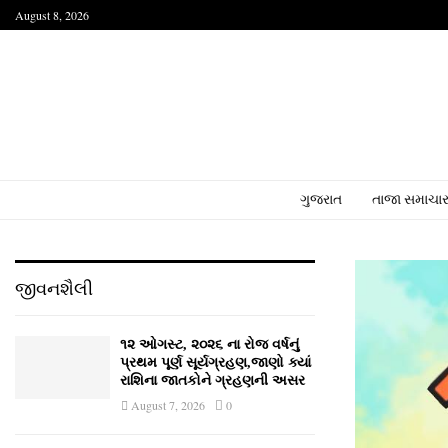
August 8, 2026
ગુજરાત
તાજા સમાચા
જીવનશૈલી
૧૨ ઓગસ્ટ, ૨૦૨૬ ના રોજ વર્ષનું
પ્રથમ પૂર્ણ સૂર્યગ્રહણ,જાણો ક્યાં
રાશિના જાતકોને ગ્રહણની અસર
August 7, 2026
0