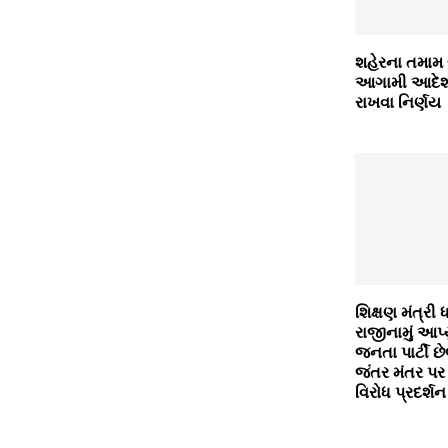
શહેરના તમા
આગામી આદેશ 
રાખવા નિર્ણય
શિક્ષણ મંત્રી ધર
રાજીનામું આપ્
જનતા પાર્ટી છ
જંતર મંતર પર
વિરોધ પ્રદર્શન