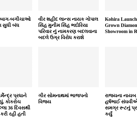
મ બાગ-બગીચાઓ
વીર શહીદ લાન્સ નાયક ગોપાલ
Kohira Launche
સુધી બંધ
સિંહ મુનીમ સિંહ ભદોરિયા
Grown Diamond
પરિવાર નું નામકરણ બદલવાના
Showroom in R
બદલે ઉગ્ર વિરોધ કરાશે
્મેન્દ્ર પ્રધાને
ગીર સોમનાથમાં ભાજપનો
રાજ્યના નાયબ મ
યું, કોકરોચ
વિજય
હર્ષભાઈ સંઘવી
ેલ્લા 36 દિવસથી
સમગ્ર રૂટનું પ્ર
 કરી રહી હતી
કર્યું