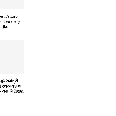
s it’s Lab-
 Jewellery
ajkot
ુખ્યમંત્રી
એ રથયાત્રાના
ત્યક્ષ નિરીક્ષણ