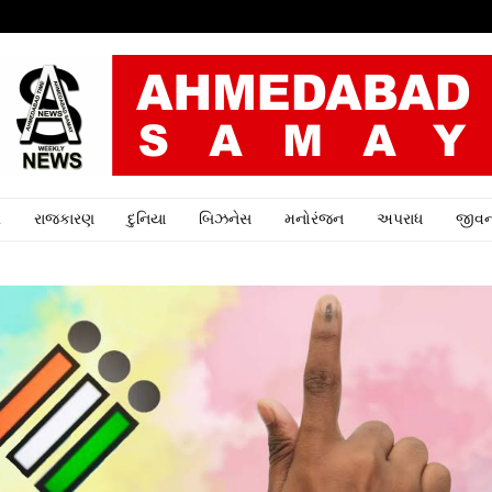
ર
રાજકારણ
દુનિયા
બિઝનેસ
મનોરંજન
અપરાધ
જીવન