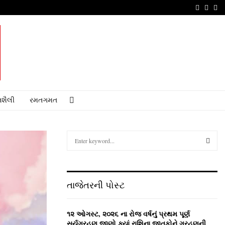
Faceboo
Youtu
Em
શૈલી
રમતગમત
S
e
a
S
r
c
E
તાજેતરની પોસ્ટ
h
f
A
o
૧૨ ઓગસ્ટ, ૨૦૨૬ ના રોજ વર્ષનું પ્રથમ પૂર્ણ
r
R
સૂર્યગ્રહણ,જાણો ક્યાં રાશિના જાતકોને ગ્રહણની