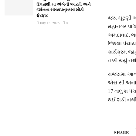
દિવસથી મા અંબેની આરતી અને
દર્શનના સમયપત્રકમાં મોટો
ફેરફાર
જ્ય ચૂંટણી આ
July 13, 2026
0
મહાનગર પાલિ
અમદાવાદ, ભા
જિલ્લા પંચા
કાર્યક્રમ જ
નક્કી થયું ન
રાજ્યમાં આવ
એસ.સી.અનામત 
17 તાલુકા પ
થઈ શકી નથી
SHARE