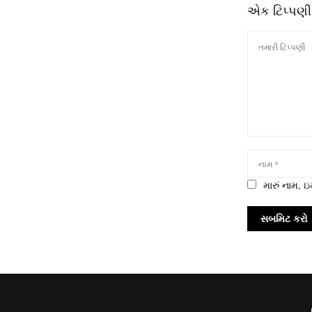
એક ટિપ્પણી
મારું નામ,