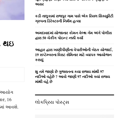
:
અસર
C
કડી તાલુકામાં રાજપુર ગામ પાસે એક રિયલ સિક્યુરિટી
H
ગ્રુપના ડિરેક્ટરની નિર્મમ હત્યા
અમદાવાદમાં યોજાનાર કોમન વેલ્‍થ ગેમ અંગે પોલીસ
દ્વારા 50 ચેકીંગ પોઇન્‍ટ નક્કી કર્યા
ો થઇ
આહાર દ્વારા ખાણીપીણીના વેપારીઓની બેઠક યોજાઈ,
19 સપ્ટેમ્બરના વિરાટ સેમિનાર માટે વ્યાપક આયોજન
કરાયું
શુ તમે જાણો છે ગુજરાતના કયા રાજ્ય માંથી 97
નદીઓ વહેછે ? આવો જાણી 97 નદીઓ ક્યાં રાજ્ય
માંથી વહે છે
ણી આયોગ
ાર, 16
લોકપ્રિય પોસ્ટ્સ
માં આવશે.