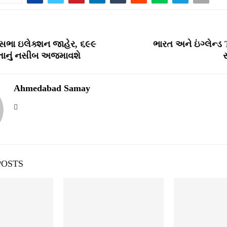
નસભા ઇલેક્શન જાહેર, ૬૯૯
ભારત અને ઇંગ્લેન્ડ
ોતાનું નસીબ અજમાવશે
સ
Ahmedabad Samay
POSTS