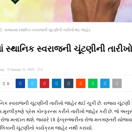
રાજ્યમાં સ્થાનિક સ્વરાજની ચૂંટણીની તારીખો થઇ જાહેર
ાં સ્થાનિક સ્વરાજની ચૂંટણીની તારીખ
may
January 21, 2025
0
0
ાનિક સ્વરાજની ચૂંટણીની તારીખો જાહેર થઈ ચૂકી છે. રાજ્ય ચૂંટ
રલીકૃષ્ણે પ્રેસ કોન્ફરન્સ કરીને તારીખો જાહેર કરી છે. જે અનુસ
 રોજ મતદાન થશે. જ્યારે 18 ફેબ્રુઆરીના રોજ મતગણતરી યોજવા
િકાની ચૂંટણીનો કાર્યક્રમ જાહેર નથી કરાયો.