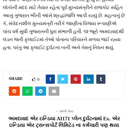
લોકોની મદદ માટે તૈયાર રહેતા પૂર્વ મુખ્‍યમંત્રીને રાજકોટ સહિત
આખું ગુજરાત ભીની આંખે શ્રદ્ધાંજલિ આપી રહ્યું છે. મહત્‍વનું છે
કે, સંવેદનશીલ મુખ્‍યમંત્રી તરીકે જાણીતા વિજય રૂપાણીએ
પાંચ વર્ષ સુધી ગુજરાતની ધુરા સંભાળી હતી. ૧૨ જૂને અમદાવાદથી
લંડન જતી ફ્‌લાઈટમાં તેઓ પોતાના પરિવારને મળવા જઈ રહ્યા
હતા. પરંતુ આ ફ્‌લાઈટ દુર્ઘટના બની અને તેમનું નિધન થયું.
SHARE
0
પાછલી પોસ્ટ
અમદાવાદ એર ઇન્ડિયા AI171 પ્લેન દુર્ઘટનામાં Ex. એર
ઇન્ડિયા એર ટ્રાન્સપોર્ટ લિમિટેડ ના કર્મચારી પણ થયા