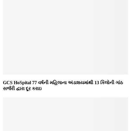
GCS HoSpital 77 વર્ષની મહિલાના અંડાશયમાંથી 13 કિલોની ગાંઠ
સર્જરી દ્વારા દૂર કરાઇ