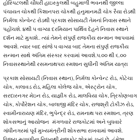
હોસ્‍પિટલથી ચૌધરી હાઇસ્‍કુલથી બહુમાળી ભવનથી જીલ્લા
પંચાયત ચોકથી કિશાનપરા ચોકથી હનુમાનમઢી ચોક રૈયા રોડથી
નિર્મલા કોન્‍વેન્‍ટ રોડથી પ્રકાશ સોસાયટી તેમનાં નિવાસ સ્‍થાને
પહોંચશે. ૪થી ૫ વાગ્‍યા દરમિયાન પાર્થિવ દેહને નિવાસ સ્‍થાને
દર્શન માટે મુકાશે.. ત્‍યાં તેમને સંપુર્ણ રાજકીય સન્‍માન આપવામાં
આવશે. ત્‍યાર બાદ સાંજે ૫ વાગ્‍યા બાદ તેમના સંપુર્ણ રાજકીય
સન્‍માન સાથે અંતિમ સંસ્‍કાર કરવામાં આવશે.૫.૦૦ થી ૬.૦૦
નિવાસસ્‍થાનેથી રસમનાથપરા સ્‍મશાન સુધીની અંતિમ યાત્રા
પ્રકાશ સોસાયટી (નિવાસ સ્‍થાન), નિર્મલા કોન્‍વેન્‍ટ રોડ, કોટેચા
ચોક, કાલાવડ રોડ, મહિલા કોલેજ ચોક, એસ્‍ટ્રોન ચોક,
સરદારનગર મેઇન રોડ, યાજ્ઞીક રોડ, માલવિયા ચોક, ત્રિકોણબાગ
ચોક, કોર્પોરેશન ચોક, બાલાજી મંદિર ચોક, રાજશ્રી ટોકીઝ રોડ,
સ્‍વામીનારાયણ મંદિર, ભુપેન્‍દ્ર રોડ, રામનાથ પરા સ્‍મશાન, ત્રણ
શોકસભાનું આયોજન મંગળવારે રાજકોટમાં અને બુધવારે
ગાંધીનગરમાં પૂર્વ મુખ્‍યમંત્રીની શોકસભા રાખવામાં આવશે.
વિજય રૂપાણીના નિધનથી રાજકોટ શોકમાં ડૂબ્‍યું છે. હંમેશા