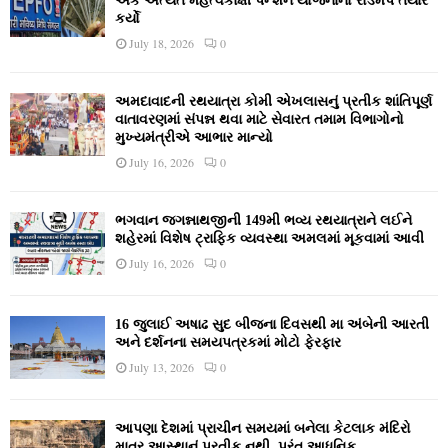
એક અત્યંત મહત્વકાંક્ષી પેન્શન યોજનાનો રોડમેપ તૈયાર
કર્યો
July 18, 2026
0
અમદાવાદની રથયાત્રા કોમી એખલાસનું પ્રતીક શાંતિપૂર્ણ
વાતાવરણમાં સંપન્ન થવા માટે સેવારત તમામ વિભાગોનો
મુખ્યમંત્રીએ આભાર માન્યો
July 16, 2026
0
ભગવાન જગન્નાથજીની 149મી ભવ્ય રથયાત્રાને લઈને
શહેરમાં વિશેષ ટ્રાફિક વ્યવસ્થા અમલમાં મૂકવામાં આવી
July 16, 2026
0
16 જુલાઈ અષાઢ સુદ બીજના દિવસથી મા અંબેની આરતી
અને દર્શનના સમયપત્રકમાં મોટો ફેરફાર
July 13, 2026
0
આપણા દેશમાં પ્રાચીન સમયમાં બનેલા કેટલાક મંદિરો
માત્ર આસ્થાનું પ્રતીક નથી, પરંતુ આધુનિક