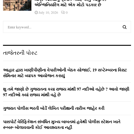
એન્જિનિયરિંગ માટે એક મોટો પડકાર છે
July 10, 2026
0
S
e
a
S
r
c
E
તાજેતરની પોસ્ટ
h
f
A
o
આહાર દ્વારા ખાણીપીણીના વેપારીઓની બેઠક યોજાઈ, 19 સપ્ટેમ્બરના વિરાટ
r
R
સેમિનાર માટે વ્યાપક આયોજન કરાયું
:
C
શુ તમે જાણો છે ગુજરાતના કયા રાજ્ય માંથી 97 નદીઓ વહેછે ? આવો જાણી
97 નદીઓ ક્યાં રાજ્ય માંથી વહે છે
H
ગુજરાત પોલીસ ભરતી બોર્ડે લેખિત પરીક્ષાની તારીખ જાહેર કરી
પાસપોર્ટ વેરિફિકેશન સંબંધિત મુખ્ય બાબતમાં હવેથી પોલીસ સ્ટેશન ખાતે
રૂબરૂ બોલાવવાની કોઈ આવશ્યકતા નહીં