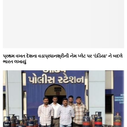
પ્રથમ વખત દેશના વડાપ્રધાનશ્રીની નેમ પ્લેટ પર ‘ઇંડિયા’ ને બદલે
ભારત લખાયું