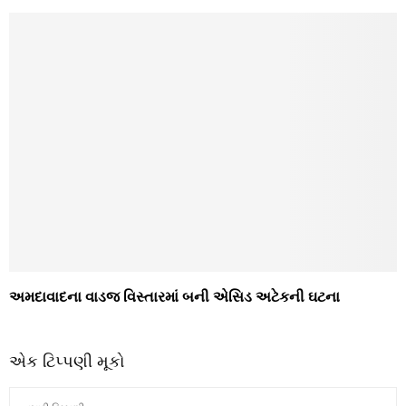
અમદાવાદના વાડજ વિસ્તારમાં બની એસિડ અટેકની ઘટના
એક ટિપ્પણી મૂકો