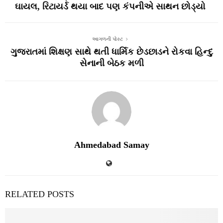
ઘાયલ, રિટાયર્ડ થયા બાદ પણ કંપનીએ સાથન છોડ્યો
આગળની પોસ્ટ
ગુજરાતમાં શિક્ષણ સાથે થતી ધાર્મિક છેડછાડને રોકવા હિન્દુ
સેનાની બેઠક મળી
Ahmedabad Samay
RELATED POSTS