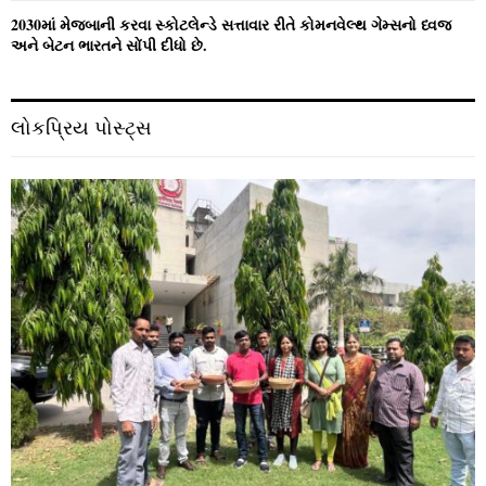
2030માં મેજબાની કરવા સ્કોટલેન્ડે સત્તાવાર રીતે કોમનવેલ્થ ગેમ્સનો ધ્વજ
અને બેટન ભારતને સોંપી દીધો છે.
લોકપ્રિય પોસ્ટ્સ