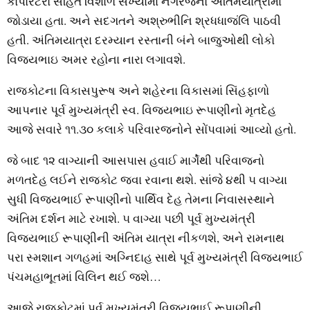
કોર્પોરેટરો સહિત વિશાળ સંખ્‍યામાં નગરજનો અંતિમયાત્રામાં
જોડાયા હતા. અને સદગતને અશ્રુભીનિ શ્રધધાજંલિ પાઠવી
હતી. અંતિમયાત્રા દરમ્‍યાન રસ્‍તાની બંને બાજુઓથી લોકો
વિજયભાઇ અમર રહોના નારા લગાવશે.
રાજકોટના વિકાસપુરૂષ અને શહેરના વિકાસમાં સિંહફાળો
આપનાર પૂર્વ મુખ્‍યમંત્રી સ્‍વ. વિજયભાઇ રૂપાણીનો મૃતદેહ
આજે સવારે ૧૧.૩૦ કલાકે પરિવારજનોને સોંપવામાં આવ્‍યો હતો.
જે બાદ ૧૨ વાગ્‍યાની આસપાસ હવાઈ માર્ગેથી પરિવાજનો
મળતદેહ લઈને રાજકોટ જવા રવાના થશે. સાંજે ૪થી ૫ વાગ્‍યા
સુધી વિજયભાઈ રૂપાણીનો પાર્થિવ દેહ તેમના નિવાસસ્‍થાને
અંતિમ દર્શન માટે રખાશે. ૫ વાગ્‍યા પછી પૂર્વ મુખ્‍યમંત્રી
વિજયભાઈ રૂપાણીની અંતિમ યાત્રા નીકળશે, અને રામનાથ
પરા સ્‍મશાન ગળહમાં અગ્નિદાહ સાથે પૂર્વ મુખ્‍યમંત્રી વિજયભાઈ
પંચમહાભૂતમાં વિલિન થઈ જશે…
આજે રાજકોટમાં પૂર્વ મુખ્‍યમંત્રી વિજયભાઈ રૂપાણીની