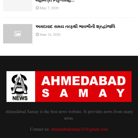
મહામંત્રી નિકુલસિંહ...
May 7, 2020
અમદાવાદ સમય તરફથી ભાવભીની શ્રદ્ધાંજલિ
June 14, 2020
Ahmedabad Samay is the best news website. It provides news from many
areas.
Contact us:
ahmedabadsamay15@gmail.com