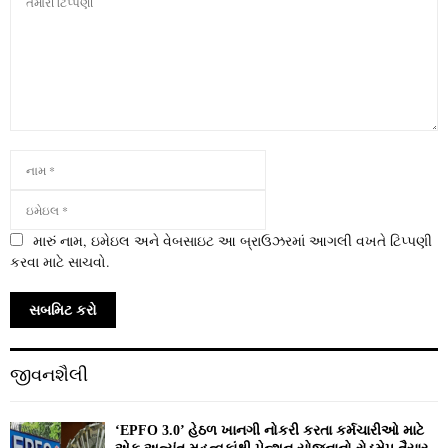
મારું નામ, ઇમેઇલ અને વેબસાઇટ આ બ્રાઉઝરમાં આગલી વખતે ટિપ્પણી
કરવા માટે સાચવો.
જીવનશૈલી
‘EPFO 3.0’ હેઠળ ખાનગી નોકરી કરતા કર્મચારીઓ માટે