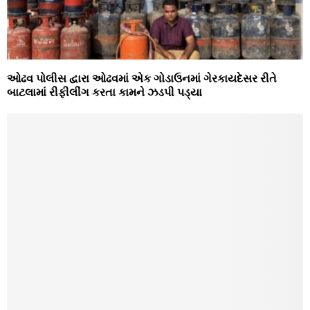
ઓઢવ પોલીસ દ્વારા ઓઢવમાં એક ગોડાઉનમાં ગેરકાયદેસર રીતે
બાટલામાં રીફીલીંગ કરતા કામને ઝડપી પડ્યા