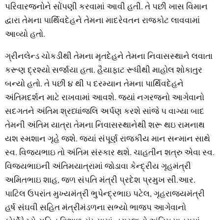
પરિવારજનોને સોંપણી કરવામાં આવી હતી. તે પછી ખાસ વિમાન
દ્વારા તેમના પાર્થિવદેહને તેમના માદરેવતન રાજકોટ લાવવામાં
આવ્‍યો હતો.
ગ્રીનલેન્‍ડ ચોકડીથી તેમના મૃતદેહને તેમના નિવાસસ્‍થાને લવાતા
કરૂણ દ્રશ્‍યો સર્જાયા હતા. હૈયાફાટ રૂધીથી માહોલ શોકાતુર
બન્‍યો હતો. તે પછી ૪ થી ૫ દરમ્‍યાન તેમના પાર્થિવદેહને
અંતિમદર્શન માટે રાખવામાં આવશે. જયાં નગરજનો આગેવાનો
સદગતને અંતિમ શ્રધ્‍ધાંજલિ અર્પણ કરશે સાંજે ૫ વાગ્‍યા બાદ
તેમની અંતિમ યાત્રા તેમના નિવાસસ્‍થાનેથી શરૂ થઇ રામનાથ
યશ સ્‍મશાન ગૃહે જશે. જયાં સંપૂર્ણ રાજકીય માન સન્‍માન સાથે
સ્‍વ. વિજયભાઇ તો અંતિમ સંસ્‍કાર થશે. ચાહતીન શત્રુ એવા સ્‍વ.
વિજયભાઇની અંતિમયાત્રામાં જોડાવા કેન્‍દ્રીય ગૃહમંત્રી
અમિતભાઇ શાહ, જળ સંપતિ મંત્રી પ્રદેશ પ્રમુખ સી.આર.
પાટિલ ઉપરાંત મુખ્‍યમંત્રી ભુપેન્‍દ્રભાઇ પટેલ, ગૃહરાજયમંત્રી
હર્ષ સંઘવી સહિત મંત્રીમંડળના સભ્‍યો ભાજપ આગેવાનો