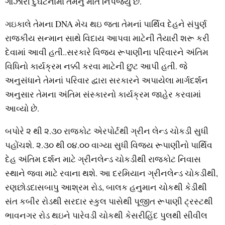
ગોઝારી દુર્ઘટનામાં તેમનું મોત નિપજ્‍યું છે.
ગઇકાલે તેમના DNA મેચ થઇ જતા તેમનાં પાર્થિવ દેહને સંપુર્ણ
રાજકીય સન્‍માન સાથે વિદાય આપવા માટેની તૈયારી શરૂ કરી
દેવામાં આવી હતી..સરકારે વિજય રૂપાણીના પરિવારને અંતિમ
વિધિનો કાર્યક્રમ નક્કી કરવા માટેની છુટ આપી હતી. જે
અનુસંધાને તેમનાં પરિવાર દ્વારા સરકારને અપાયેલા માર્ગદર્શન
અનુસાર તેમના અંતિમ સંસ્‍કારનો કાર્યક્રમ જાહેર કરવામાં
આવ્‍યો છે.
બપોરે ૨ થી ૨.૩૦ રાજકોટ એરપોર્ટથી ગ્રીન લેન્‍ડ ચોકડી સુધી
પહોંચશે. ૨.૩૦ થી ૦૪.૦૦ વાગ્‍યા સુધી વિજય રૂપાણીનો પાર્થિવ
દેહ અંતિમ દર્શન માટે ગ્રીનલેન્‍ડ ચોકડીથી રાજકોટ નિવાસ
સ્‍થાને જવા માટે રવાના થશે. આ દરમિયાન ગ્રીનલેન્‍ડ ચોકડીથી,
રણછોડદાસબાપુ આશ્રમ રોડ, બાલક હનુમાન ચોકથી કેડીથી
સંત કબીર રોડથી સરદાર સ્‍કુલ પાસેથી પૂજીત રૂપાણી ટ્રસ્‍ટથી
ભાવનગર રોડ થઇને પારેવડી ચોકથી કેસરીહિંદ પુલથી સીવીલ