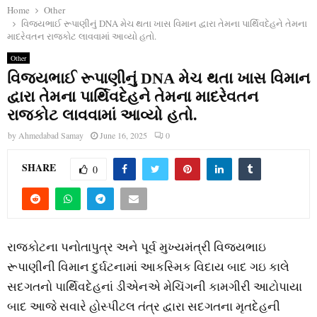
Home
Other
વિજયભાઈ રૂપાણીનું DNA મેચ થતા ખાસ વિમાન દ્વારા તેમના પાર્થિવદેહને તેમના
માદરેવતન રાજકોટ લાવવામાં આવ્‍યો હતો.
Other
વિજયભાઈ રૂપાણીનું DNA મેચ થતા ખાસ વિમાન
દ્વારા તેમના પાર્થિવદેહને તેમના માદરેવતન
રાજકોટ લાવવામાં આવ્‍યો હતો.
by
Ahmedabad Samay
June 16, 2025
0
SHARE
0
રાજકોટના પનોતાપુત્ર અને પૂર્વ મુખ્‍યમંત્રી વિજયભાઇ
રૂપાણીની વિમાન દુર્ઘટનામાં આકસ્‍મિક વિદાય બાદ ગઇ કાલે
સદગતનો પાર્થિવદેહનાં ડીએનએ મેચિંગની કામગીરી આટોપાયા
બાદ આજે સવારે હોસ્‍પીટલ તંત્ર દ્વારા સદગતના મૃતદેહની