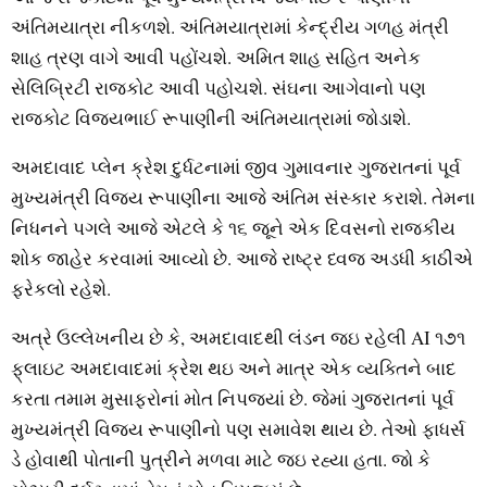
અંતિમયાત્રા નીકળશે. અંતિમયાત્રામાં કેન્‍દ્રીય ગળહ મંત્રી
શાહ ત્રણ વાગે આવી પહોંચશે. અમિત શાહ સહિત અનેક
સેલિબ્રિટી રાજકોટ આવી પહોચશે. સંઘના આગેવાનો પણ
રાજકોટ વિજયભાઈ રૂપાણીની અંતિમયાત્રામાં જોડાશે.
અમદાવાદ પ્‍લેન ક્રેશ દુર્ધટનામાં જીવ ગુમાવનાર ગુજરાતનાં પૂર્વ
મુખ્‍યમંત્રી વિજય રૂપાણીના આજે અંતિમ સંસ્‍કાર કરાશે. તેમના
નિધનને પગલે આજે એટલે કે ૧૬ જૂને એક દિવસનો રાજકીય
શોક જાહેર કરવામાં આવ્‍યો છે. આજે રાષ્‍ટ્ર ધ્‍વજ અડધી કાઠીએ
ફરેકલો રહેશે.
અત્રે ઉલ્લેખનીય છે કે, અમદાવાદથી લંડન જઇ રહેલી AI ૧૭૧
ફ્‌લાઇટ અમદાવાદમાં ક્રેશ થઇ અને માત્ર એક વ્‍યક્‍તિને બાદ
કરતા તમામ મુસાફરોનાં મોત નિપજ્‍યાં છે. જેમાં ગુજરાતનાં પૂર્વ
મુખ્‍યમંત્રી વિજય રૂપાણીનો પણ સમાવેશ થાય છે. તેઓ ફાધર્સ
ડે હોવાથી પોતાની પુત્રીને મળવા માટે જઇ રહ્યા હતા. જો કે