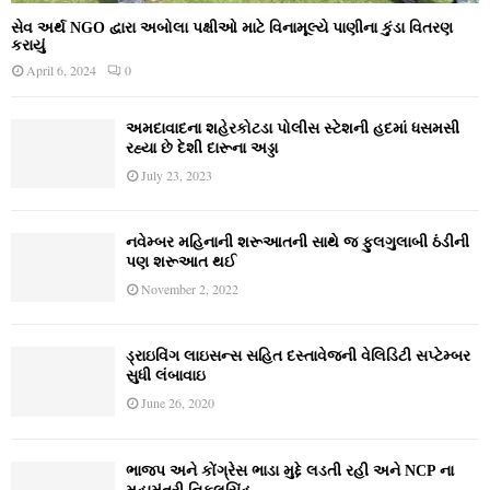
સેવ અર્થ NGO દ્વારા અબોલા પક્ષીઓ માટે વિનામૂલ્યે પાણીના કુંડા વિતરણ
કરાયું
April 6, 2024
0
અમદાવાદના શહેરકોટડા પોલીસ સ્ટેશની હદમાં ધસમસી
રહ્યા છે દેશી દારૂના અડ્ડા
July 23, 2023
નવેમ્‍બર મહિનાની શરૂઆતની સાથે જ ફુલગુલાબી ઠંડીની
પણ શરૂઆત થઈ
November 2, 2022
ડ્રાઇવિંગ લાઇસન્સ સહિત દસ્તાવેજની વેલિડિટી સપ્ટેમ્બર
સુધી લંબાવાઇ
June 26, 2020
ભાજપ અને કોંગ્રેસ ભાડા મુદ્દે લડતી રહી અને NCP ના