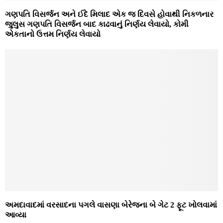
ગણપતિ વિસર્જન અને ઈદે મિલાદ એક જ દિવસે હોવાથી નિકળનાર
જુલુસ ગણપતિ વિસર્જન બાદ કાઢવાનું નિર્ણય લેવાયો, કોમી
એકતાનો ઉત્તમ નિર્ણય લેવાયો
અમદાવાદમાં વરસાદના પગલે વાસણા બેરેજના બે ગેટ 2 ફૂટ ખોલવામાં
આવ્યા