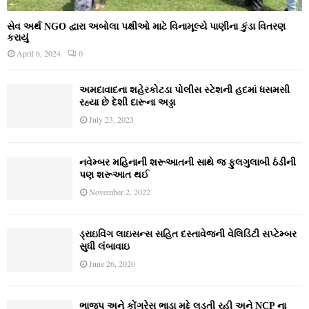
સેવ અર્થ NGO દ્વારા અબોલા પક્ષીઓ માટે વિનામૂલ્યે પાણીના કુંડા વિતરણ
કરાયું
April 6, 2024
0
અમદાવાદના શહેરકોટડા પોલીસ સ્ટેશની હદમાં ધસમસી
રહ્યા છે દેશી દારૂના અડ્ડા
July 23, 2023
નવેમ્‍બર મહિનાની શરૂઆતની સાથે જ ફુલગુલાબી ઠંડીની
પણ શરૂઆત થઈ
November 2, 2022
ડ્રાઇવિંગ લાઇસન્સ સહિત દસ્તાવેજની વેલિડિટી સપ્ટેમ્બર
સુધી લંબાવાઇ
June 26, 2020
ભાજપ અને કોંગ્રેસ ભાડા મુદ્દે લડતી રહી અને NCP ના