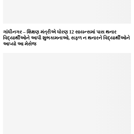
ગાંધીનગર – શિક્ષણ મંત્રીએ ધોરણ 12 સાયન્સમાં પાસ થનાર
વિદ્યાર્થીઓને આપી શુભકામનાઓ, સફળ ન થનારને વિદ્યાર્થીઓને
આપ્યો આ મેસેજ