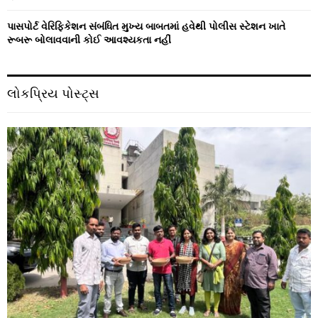
પાસપોર્ટ વેરિફિકેશન સંબંધિત મુખ્ય બાબતમાં હવેથી પોલીસ સ્ટેશન ખાતે
રૂબરૂ બોલાવવાની કોઈ આવશ્યકતા નહીં
લોકપ્રિય પોસ્ટ્સ