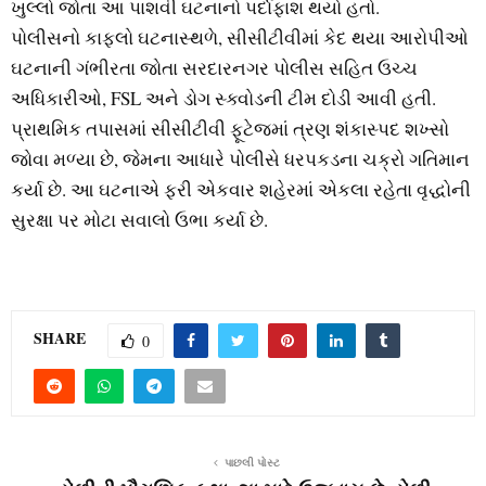
ખુલ્લો જોતા આ પાશવી ઘટનાનો પર્દાફાશ થયો હતો.
પોલીસનો કાફલો ઘટનાસ્થળે, સીસીટીવીમાં કેદ થયા આરોપીઓ
ઘટનાની ગંભીરતા જોતા સરદારનગર પોલીસ સહિત ઉચ્ચ
અધિકારીઓ, FSL અને ડોગ સ્ક્વોડની ટીમ દોડી આવી હતી.
પ્રાથમિક તપાસમાં સીસીટીવી ફૂટેજમાં ત્રણ શંકાસ્પદ શખ્સો
જોવા મળ્યા છે, જેમના આધારે પોલીસે ધરપકડના ચક્રો ગતિમાન
કર્યા છે. આ ઘટનાએ ફરી એકવાર શહેરમાં એકલા રહેતા વૃદ્ધોની
સુરક્ષા પર મોટા સવાલો ઉભા કર્યા છે.
SHARE
0
પાછલી પોસ્ટ