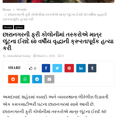
Home
અપરાધ
છારાનગરની ફ્રી કોલોનીમાં તસ્કરોએ માત્ર લૂંટના ઈરાદે 60 વર્ષીય વૃદ્ધાની
ક્રૂરતાપૂર્વક હત્યા કરી
અપરાધ
ગુજરાત
છારાનગરની ફ્રી કોલોનીમાં તસ્કરોએ માત્ર
લૂંટના ઈરાદે 60 વર્ષીય વૃદ્ધાની ક્રૂરતાપૂર્વક હત્યા
કરી
by
Ahmedabad Samay
March 4, 2026
0
SHARE
0
અમદાવાદ શહેરમાં કાયદો અને વ્યવસ્થાના લીરેલીરા ઉડાવતી
એક કમકમાટીભરી ઘટના છારાનગરમાં સામે આવી છે.
છારાનગરની ફ્રી કોલોનીમાં તસ્કરોએ માત્ર લૂંટના ઈરાદે 60