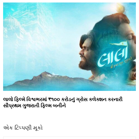
લાલો ફિલ્મે વિશ્વભરમાં ₹૧૦૦ કરોડનું ગ્રોસ કલેક્શન કરનારી
સૌપ્રથમ ગુજરાતી ફિલ્મ બનીને
એક ટિપ્પણી મૂકો