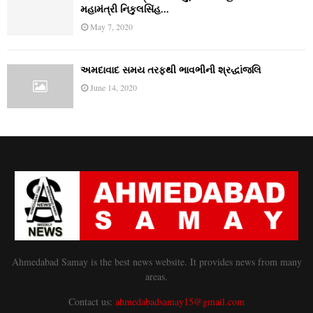
મહામંત્રી નિકુલસિંહ...
May 7, 2020
અમદાવાદ સમય તરફથી ભાવભીની શ્રદ્ધાંજલિ
June 14, 2020
Ahmedabad Samay is the best news website. It provides news from many
areas.
Contact us:
ahmedabadsamay15@gmail.com