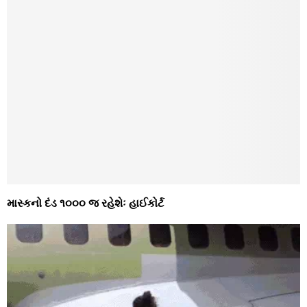
માસ્કનો દંડ ૧૦૦૦ જ રહેશેઃ હાઈકોર્ટ