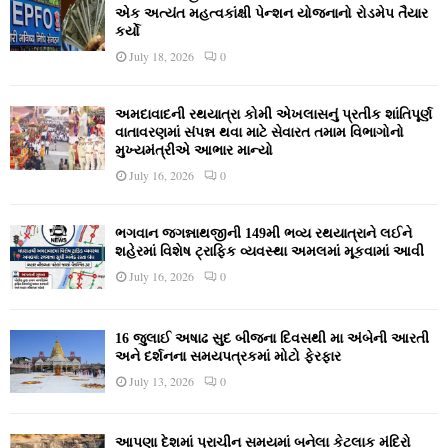
એક અત્યંત મહત્વકાંક્ષી પેન્શન યોજનાનો રોડમેપ તૈયાર
કર્યો
July 18, 2026
0
અમદાવાદની રથયાત્રા કોમી એખલાસનું પ્રતીક શાંતિપૂર્ણ
વાતાવરણમાં સંપન્ન થવા માટે સેવારત તમામ વિભાગોનો
મુખ્યમંત્રીએ આભાર માન્યો
July 16, 2026
0
ભગવાન જગન્નાથજીની 149મી ભવ્ય રથયાત્રાને લઈને
શહેરમાં વિશેષ ટ્રાફિક વ્યવસ્થા અમલમાં મૂકવામાં આવી
July 16, 2026
0
16 જુલાઈ અષાઢ સુદ બીજના દિવસથી મા અંબેની આરતી
અને દર્શનના સમયપત્રકમાં મોટો ફેરફાર
July 13, 2026
0
આપણા દેશમાં પ્રાચીન સમયમાં બનેલા કેટલાક મંદિરો