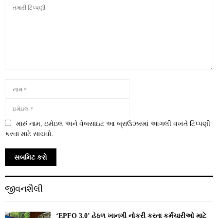
મારું નામ, ઇમેઇલ અને વેબસાઇટ આ બ્રાઉઝરમાં આગલી વખતે ટિપ્પણી
કરવા માટે સાચવો.
જીવનશૈલી
‘EPFO 3.0’ હેઠળ ખાનગી નોકરી કરતા કર્મચારીઓ માટે