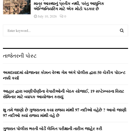
માત્ર આસ્થાનું પ્રતીક નથી, પરંતુ આધુનિક
એન્જિનિયરિંગ માટે એક મોટો પડકાર છે
July 10, 2026
0
S
e
a
S
r
c
E
તાજેતરની પોસ્ટ
h
f
A
o
અમદાવાદમાં યોજાનાર કોમન વેલ્‍થ ગેમ અંગે પોલીસ દ્વારા 50 ચેકીંગ પોઇન્‍ટ
r
R
નક્કી કર્યા
:
C
આહાર દ્વારા ખાણીપીણીના વેપારીઓની બેઠક યોજાઈ, 19 સપ્ટેમ્બરના વિરાટ
સેમિનાર માટે વ્યાપક આયોજન કરાયું
H
શુ તમે જાણો છે ગુજરાતના કયા રાજ્ય માંથી 97 નદીઓ વહેછે ? આવો જાણી
97 નદીઓ ક્યાં રાજ્ય માંથી વહે છે
ગુજરાત પોલીસ ભરતી બોર્ડે લેખિત પરીક્ષાની તારીખ જાહેર કરી