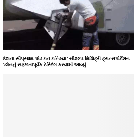
દેશના સૌપ્રથમ ‘મેડ ઇન ઇન્ડિયા’ સી૨૯૫ મિલિટ્રી ટ્રાન્સપોર્ટેશન
પ્લેનનું સફળતાપૂર્વક ટેસ્ટિંગ કરવામાં આવ્યું