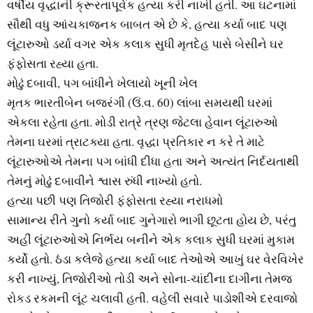
વર્ષીય વૃદ્ધાની ક્રૂરતાપૂર્વક હત્યા કરી નાખી હતી. આ ઘટનામાં
સૌથી વધુ આંચકાજનક બાબત એ છે કે, હત્યા કર્યા બાદ પણ
લૂંટારુઓ ડર્યા વગર એક કલાક સુધી મૃતદેહ પાસે બેસીને ઘર
ફંફોસતા રહ્યા હતા.
મોઢું દબાવી, પગ બાંધીને ખેલાયો ખૂની ખેલ
મૃતક ભારતીબેન બજરંગી (ઉં.વ. 60) લાંબા સમયથી ઘરમાં
એકલા રહેતા હતા. મોડી રાત્રે ત્રણ જેટલા હેવાન લૂંટારુઓ
તેમના ઘરમાં ત્રાટક્યા હતા. વૃદ્ધા પ્રતિકાર ન કરે તે માટે
લૂંટારુઓએ તેમના પગ બાંધી દીધા હતા અને અત્યંત નિર્દયતાથી
તેમનું મોઢું દબાવીને શ્વાસ રુંધી નાખ્યો હતો.
હત્યા પછી પણ તિજોરી ફંફોસતા રહ્યા નરાધમો
સામાન્ય રીતે ગુનો કર્યા બાદ ગુનેગારો ભાગી છૂટતા હોય છે, પરંતુ
અહીં લૂંટારુઓએ નિર્ભય બનીને એક કલાક સુધી ઘરમાં મુકામ
કર્યો હતો. ઠંડા કલેજે હત્યા કર્યા બાદ તેઓએ આખું ઘર વેરવિખેર
કરી નાખ્યું, તિજોરીઓ તોડી અને સોના-ચાંદીના દાગીના તેમજ
રોકડ રકમની લૂંટ ચલાવી હતી. વહેલી સવારે પાડોશીએ દરવાજો