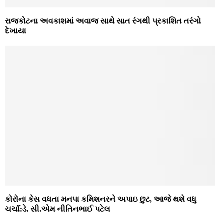
રાજકોટના અવકાશમાં અવાજ સાથે સાત રંગથી પ્રકાશિત તરંગો
દેખાયા
કોરોના કેસ વધતા મનપા કમિશનરને અપાઇ છુટ, આજે થશે વધુ
ચર્ચા:ડે. સી.એમ નીતિનભાઈ પટેલ