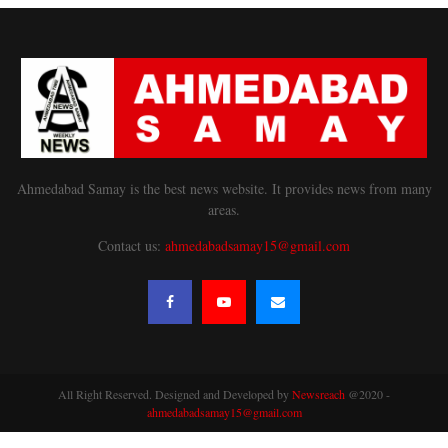
Ahmedabad Samay is the best news website. It provides news from many
areas.
Contact us:
ahmedabadsamay15@gmail.com
All Right Reserved. Designed and Developed by
Newsreach
@2020 -
ahmedabadsamay15@gmail.com