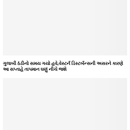
ગુલાબી ઠંડીનો સમય ગયો હવે,વેસ્‍ટર્ન ડિસ્‍ટર્બન્‍સની અસરને કારણે
આ સપ્તાહે તાપમાન ઘણું નીચે જશે