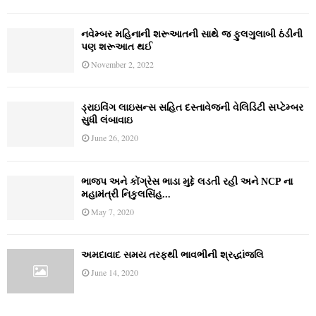
નવેમ્‍બર મહિનાની શરૂઆતની સાથે જ ફુલગુલાબી ઠંડીની
પણ શરૂઆત થઈ
November 2, 2022
ડ્રાઇવિંગ લાઇસન્સ સહિત દસ્તાવેજની વેલિડિટી સપ્ટેમ્બર
સુધી લંબાવાઇ
June 26, 2020
ભાજપ અને કોંગ્રેસ ભાડા મુદ્દે લડતી રહી અને NCP ના
મહામંત્રી નિકુલસિંહ...
May 7, 2020
અમદાવાદ સમય તરફથી ભાવભીની શ્રદ્ધાંજલિ
June 14, 2020