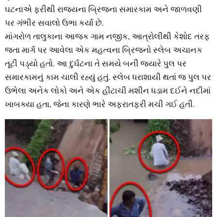
ઘટનાએ ફરીથી રાજ્યના બ્રિજના સમારકામ અને જાળવણી
પર ગંભીર સવાલો ઉભા કર્યા છે.
માંગરોળ તાલુકાના આજક ગામ નજીક, આત્રોલીથી કેશોદ તરફ
જતા માર્ગ પર આવેલા એક મહત્વના બ્રિજનો સ્લેબ અચાનક
તૂટી પડ્યો હતો. આ દુર્ઘટના તે સમયે બની જ્યારે પુલ પર
સમારકામનું કામ ચાલી રહ્યું હતું. સ્લેબ ધરાશાયી થતાં જ પુલ પર
ઉભેલા અનેક લોકો અને એક હીટાચી મશીન ધડામ દઈને નદીમાં
ખાબક્યા હતા, જેના કારણે ભારે અફરાતફરી મચી ગઈ હતી.