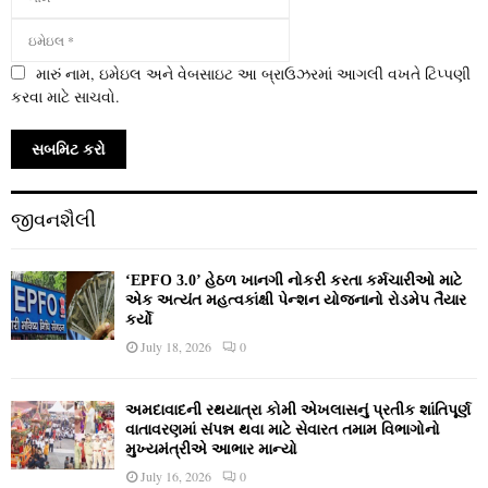
મારું નામ, ઇમેઇલ અને વેબસાઇટ આ બ્રાઉઝરમાં આગલી વખતે ટિપ્પણી
કરવા માટે સાચવો.
જીવનશૈલી
‘EPFO 3.0’ હેઠળ ખાનગી નોકરી કરતા કર્મચારીઓ માટે
એક અત્યંત મહત્વકાંક્ષી પેન્શન યોજનાનો રોડમેપ તૈયાર
કર્યો
July 18, 2026
0
અમદાવાદની રથયાત્રા કોમી એખલાસનું પ્રતીક શાંતિપૂર્ણ
વાતાવરણમાં સંપન્ન થવા માટે સેવારત તમામ વિભાગોનો
મુખ્યમંત્રીએ આભાર માન્યો
July 16, 2026
0