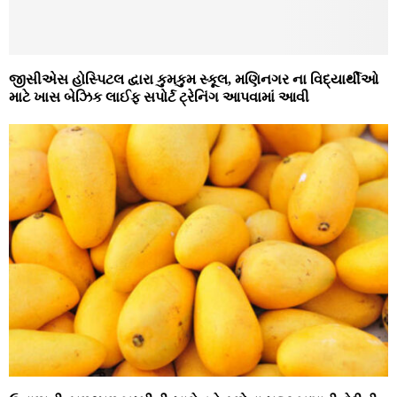
જીસીએસ હોસ્પિટલ દ્વારા કુમકુમ સ્કૂલ, મણિનગર ના વિદ્યાર્થીઓ
માટે ખાસ બેઝિક લાઈફ સપોર્ટ ટ્રેનિંગ આપવામાં આવી