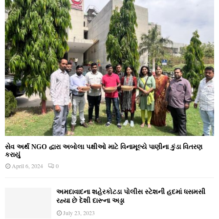
સેવ અર્થ NGO દ્વારા અબોલા પક્ષીઓ માટે વિનામૂલ્યે પાણીના કુંડા વિતરણ
કરાયું
April 6, 2024
0
અમદાવાદના શહેરકોટડા પોલીસ સ્ટેશની હદમાં ધસમસી
રહ્યા છે દેશી દારૂના અડ્ડા
July 23, 2023