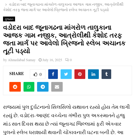
વડોદરા બાદ જૂનાગઢના માંગરોળ તાલુકાના આજક ગામ નજીક, આત્રોલીથી
કેશોદ તરફ જતા માર્ગ પર આવેલો બ્રિજનો સ્લેબ અચાનક તૂટી પડ્યો
ગુજરાત
વડોદરા બાદ જૂનાગઢના માંગરોળ તાલુકાના
આજક ગામ નજીક, આત્રોલીથી કેશોદ તરફ
જતા માર્ગ પર આવેલો બ્રિજનો સ્લેબ અચાનક
તૂટી પડ્યો
by
Ahmedabad Samay
July 16, 2025
0
SHARE
0
રાજ્યમાં પુલ દુર્ઘટનાનો સિલસિલો યથાવત રહ્યો હોય તેમ લાગી
રહ્યું છે. વડોદરા-આણંદ વચ્ચેના ગંભીરા પુલ અકસ્માતને હજુ
માંડ સાત દિવસ થયા છે ત્યાં જૂનાગઢ જિલ્લામાં ફરી એકવાર
પુલનો સ્લેબ ધરાશાયી થવાની ચોંકાવનારી ઘટના બની છે. આ