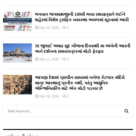
ભગવાન જગન્નાથજીની 149મી ભવ્ય રથયાત્રાને લઈને
શહેરમાં વિશેષ ટ્રાફિક વ્યવસ્થા અમલમાં મૂકવામાં આવી
July 16, 2026
0
16 જુલાઈ અષાઢ સુદ બીજના દિવસથી મા અંબેની આરતી
અને દર્શનના સમયપત્રકમાં મોટો ફેરફાર
July 13, 2026
0
આપણા દેશમાં પ્રાચીન સમયમાં બનેલા કેટલાક મંદિરો
માત્ર આસ્થાનું પ્રતીક નથી, પરંતુ આધુનિક
એન્જિનિયરિંગ માટે એક મોટો પડકાર છે
July 10, 2026
0
S
e
a
S
r
c
E