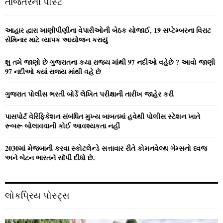
તાજેતરની પોસ્ટ
h
f
A
o
આહાર દ્વારા ખાણીપીણીના વેપારીઓની બેઠક યોજાઈ, 19 સપ્ટેમ્બરના વિરાટ
r
R
સેમિનાર માટે વ્યાપક આયોજન કરાયું
:
C
શુ તમે જાણો છે ગુજરાતના કયા રાજ્ય માંથી 97 નદીઓ વહેછે ? આવો જાણી
97 નદીઓ ક્યાં રાજ્ય માંથી વહે છે
H
ગુજરાત પોલીસ ભરતી બોર્ડે લેખિત પરીક્ષાની તારીખ જાહેર કરી
પાસપોર્ટ વેરિફિકેશન સંબંધિત મુખ્ય બાબતમાં હવેથી પોલીસ સ્ટેશન ખાતે
રૂબરૂ બોલાવવાની કોઈ આવશ્યકતા નહીં
2030માં મેજબાની કરવા સ્કોટલેન્ડે સત્તાવાર રીતે કોમનવેલ્થ ગેમ્સનો ધ્વજ
અને બેટન ભારતને સોંપી દીધો છે.
લોકપ્રિય પોસ્ટ્સ