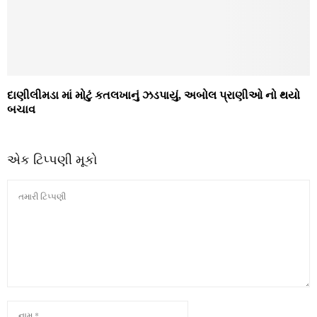
દાણીલીમડા માં મોટું કતલખાનું ઝડપાયું, અબોલ પ્રાણીઓ નો થયો
બચાવ
એક ટિપ્પણી મૂકો