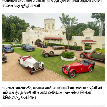
ઉનાળાની કાળઝાળ ગરમીની સાથે હવે ફળોના રાજા ગણાતી કેરીની
સીઝન પણ પૂરેપૂરી જામી
દાસ્‍તાન ઓટોવર્લ્‍ડ’, કઠવાડા ખાતે અમદાવાદીઓ અને કાર પ્રેમીઓ
માટે ૨૭ ફેબ્રુઆરી થી ૧ માર્ચ દરમિયાન ‘કાર એન્‍ડ સિનેમા
ફેસ્‍ટિવલ’નું આયોજન