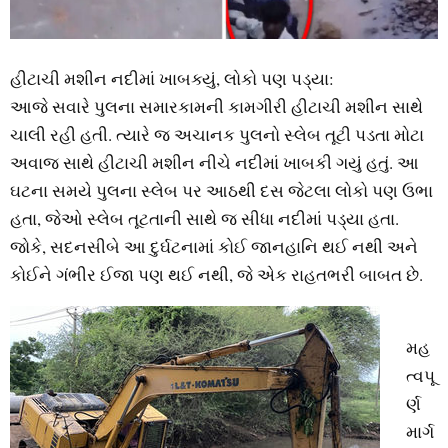
હીટાચી મશીન નદીમાં ખાબક્યું, લોકો પણ પડ્યા:
આજે સવારે પુલના સમારકામની કામગીરી હીટાચી મશીન સાથે
ચાલી રહી હતી. ત્યારે જ અચાનક પુલનો સ્લેબ તૂટી પડતા મોટા
અવાજ સાથે હીટાચી મશીન નીચે નદીમાં ખાબકી ગયું હતું. આ
ઘટના સમયે પુલના સ્લેબ પર આઠથી દસ જેટલા લોકો પણ ઉભા
હતા, જેઓ સ્લેબ તૂટતાની સાથે જ સીધા નદીમાં પડ્યા હતા.
જોકે, સદનસીબે આ દુર્ઘટનામાં કોઈ જાનહાનિ થઈ નથી અને
કોઈને ગંભીર ઈજા પણ થઈ નથી, જે એક રાહતભરી બાબત છે.
મહ
ત્વપૂ
ર્ણ
માર્ગ