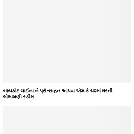
બાયકોટ ચાઈના ને પ્રોત્સાહન આપવા એમ.કે ચશ્માં ઘરની
લોભામણી સ્કીમ