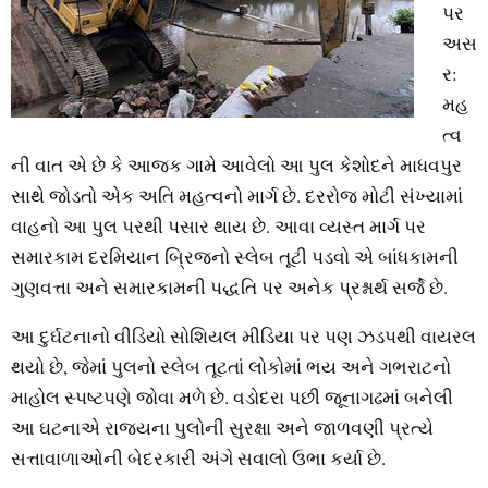
પર
અસ
ર:
મહ
ત્વ
ની વાત એ છે કે આજક ગામે આવેલો આ પુલ કેશોદને માધવપુર
સાથે જોડતો એક અતિ મહત્વનો માર્ગ છે. દરરોજ મોટી સંખ્યામાં
વાહનો આ પુલ પરથી પસાર થાય છે. આવા વ્યસ્ત માર્ગ પર
સમારકામ દરમિયાન બ્રિજનો સ્લેબ તૂટી પડવો એ બાંધકામની
ગુણવત્તા અને સમારકામની પદ્ધતિ પર અનેક પ્રશ્નાર્થ સર્જે છે.
આ દુર્ઘટનાનો વીડિયો સોશિયલ મીડિયા પર પણ ઝડપથી વાયરલ
થયો છે, જેમાં પુલનો સ્લેબ તૂટતાં લોકોમાં ભય અને ગભરાટનો
માહોલ સ્પષ્ટપણે જોવા મળે છે. વડોદરા પછી જૂનાગઢમાં બનેલી
આ ઘટનાએ રાજ્યના પુલોની સુરક્ષા અને જાળવણી પ્રત્યે
સત્તાવાળાઓની બેદરકારી અંગે સવાલો ઉભા કર્યા છે.